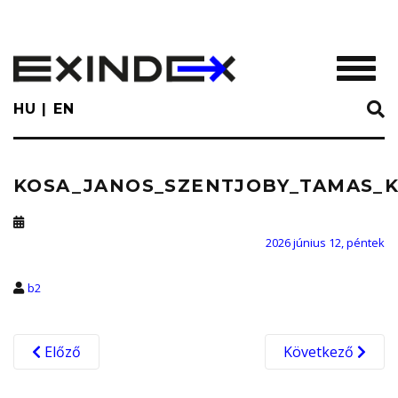
Skip
to
main
TOGGL
content
HU
EN
KOSA_JANOS_SZENTJOBY_TAMAS_KA
2026 június 12, péntek
b2
Előző
Következő