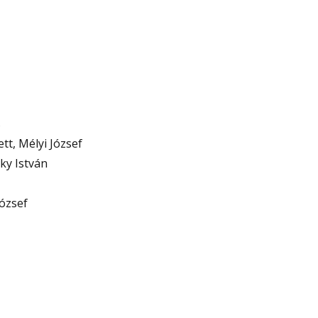
s
tt, Mélyi József
ky István
József