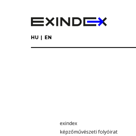
Skip
to
main
content
HU
EN
exindex
képzőművészeti folyóirat