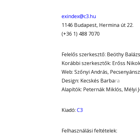
exindex@c3.hu
1146 Budapest, Hermina út 22.
(+36 1) 488 7070
Felelős szerkesztő: Beöthy Baláz
Korábbi szerkesztők: Erőss Nikole
Web: Szőnyi András, Pecsenyánsz
Design: Kecskés Barba
ra
Alapítók: Peternák Miklós, Mélyi 
Kiadó:
C3
Felhasználási feltételek: