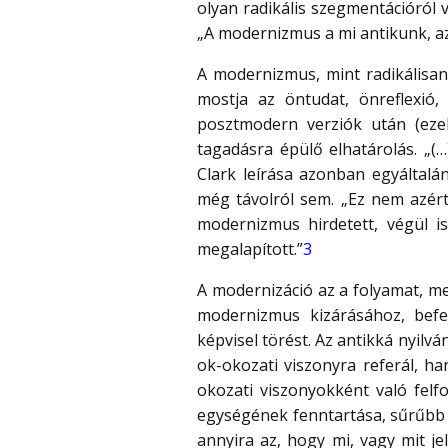
olyan radikális szegmentációról 
„A modernizmus a mi antikunk, az
A modernizmus, mint radikálisan
mostja az öntudat, önreflexió,
posztmodern verziók után (ezek
tagadásra épülő elhatárolás. „(
Clark leírása azonban egyáltalá
még távolról sem. „Ez nem azért
modernizmus hirdetett, végül is
megalapított.”
3
A modernizáció az a folyamat, me
modernizmus kizárásához, bef
képvisel törést. Az antikká nyil
ok-okozati viszonyra referál, h
okozati viszonyokként való felf
egységének fenntartása, sűrűbb 
annyira az, hogy mi, vagy mit je