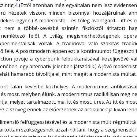
zintig.
4
(Ettől azonban még egyáltalán nem lesz evidensen 
erű nézetek viszont minden bizonnyal hozzájárulnak ahh
ekes legyen.) A modernista – és főleg avantgard – itt és m
t nem a többé-kevésbé szintén fikcióktól átitatott ha
nemlétező felől. A „világ megismerhetőségének opera
xperimentálisak voltak. A tradicióval való szakítás tradíc
ő felé. A posztmodern éppen ezt a kontinuumot függeszti fel
fiction jövője a cyberpunk felbukkanásával közeljövővé vá
ében, egy alternatív jelenben játszódik.) A jövő modernist
ehát hamarabb távolítja el, mint magát a modernista múltat.
zont talán kevésbé közhelyes: A modernizmus antikvitásá
tt és most, melyben élünk, a modernizmus radikálisan meg n
ntja, melyet tartalmazott, ma, itt és most, üres. Az itt és m
 Ez a szöveg ennek az előérzetnek az artikulációja kíván lenn
dimenzió felfüggesztésével és a modernista múlt régmúlttá t
s tartottam szükségesnek azzal indítani, hogy a szegmense