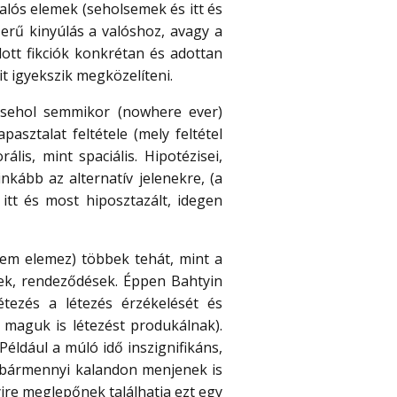
valós elemek (seholsemek és itt és
erű kinyúlás a valóshoz, avagy a
ott fikciók konkrétan és adottan
t igyekszik megközelíteni.
 sehol semmikor (nowhere ever)
asztalat feltétele (mely feltétel
lis, mint spaciális. Hipotézisei,
kább az alternatív jelenekre, (a
itt és most hiposztazált, idegen
 nem elemez) többek tehát, mint a
sek, rendeződések. Éppen Bahtyin
étezés a létezés érzékelését és
i maguk is létezést produkálnak).
Például a múló idő inszignifikáns,
, bármennyi kalandon menjenek is
yire meglepőnek találhatja ezt egy