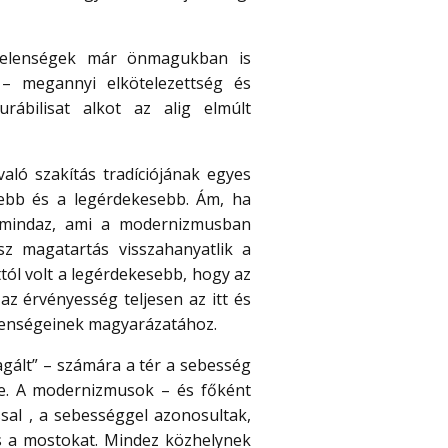
 jelenségek már önmagukban is
 – megannyi elkötelezettség és
rábilisat alkot az alig elmúlt
aló szakítás tradíciójának egyes
sebb és a legérdekesebb. Ám, ha
 mindaz, ami a modernizmusban
z magatartás visszahanyatlik a
tól volt a legérdekesebb, hogy az
az érvényesség teljesen az itt és
elenségeinek magyarázatához.
gált” – számára a tér a sebesség
tele. A modernizmusok – és főként
sal , a sebességgel azonosultak,
 és a mostokat. Mindez közhelynek