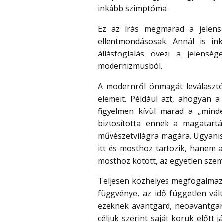
inkább szimptóma.
Ez az írás megmarad a jelens
ellentmondásosak. Annál is in
állásfoglalás övezi a jelensé
modernizmusból.
A modernről önmagát leválasztó 
elemeit. Például azt, ahogyan 
figyelmen kívül marad a „min
biztosította ennek a magatart
művészetvilágra magára. Ugyanis,
itt és mosthoz tartozik, hanem a
mosthoz kötött, az egyetlen szem
Teljesen közhelyes megfogalmazá
függvénye, az idő független vált
ezeknek avantgard, neoavantgard
céljuk szerint saját koruk előtt