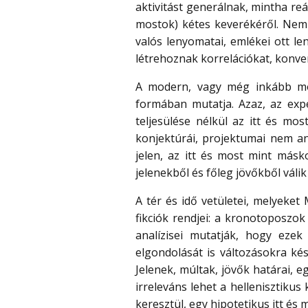
aktivitást generálnak, mintha reá
mostok) kétes keverékéről. Nem 
valós lenyomatai, emlékei ott l
létrehoznak korrelációkat, konver
A modern, vagy még inkább mod
formában mutatja. Azaz, az exper
teljesülése nélkül az itt és mos
konjektúrái, projektumai nem an
jelen, az itt és most mint másk
jelenekből és főleg jövőkből válik
A tér és idő vetületei, melyeket
fikciók rendjei: a kronotoposzo
analízisei mutatják, hogy ezek
elgondolását is változásokra kés
Jelenek, múltak, jövők határai, e
irreleváns lehet a hellenisztik
keresztül, egy hipotetikus itt és