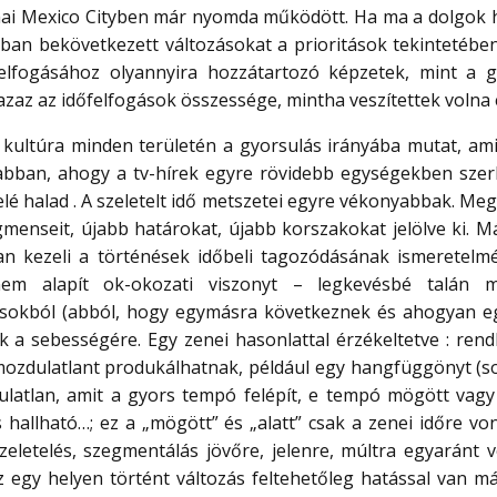
 mai Mexico Cityben már nyomda működött. Ha ma a dolgok 
ban bekövetkezett változásokat a prioritások tekintetében 
elfogásához olyannyira hozzátartozó képzetek, mint a 
azaz az időfelfogások összessége, mintha veszítettek volna 
 kultúra minden területén a gyorsulás irányába mutat, ami
abban, ahogy a tv-hírek egyre rövidebb egységekben szer
é halad . A szeletelt idő metszetei egyre vékonyabbak. Meg
gmenseit, újabb határokat, újabb korszakokat jelölve ki. M
n kezeli a történések időbeli tagozódásának ismeretelmé
m alapít ok-okozati viszonyt – legkevésbé talán m
ásokból (abból, hogy egymásra következnek és ahogyan 
 a sebességére. Egy zenei hasonlattal érzékeltetve : rend
ozdulatlant produkálhatnak, például egy hangfüggönyt (so
atlan, amit a gyors tempó felépít, e tempó mögött vagy 
 hallható…; ez a „mögött” és „alatt” csak a zenei időre v
szeletelés, szegmentálás jövőre, jelenre, múltra egyaránt
z egy helyen történt változás feltehetőleg hatással van má