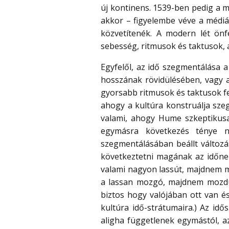
új kontinens. 1539-ben pedig a
akkor – figyelembe véve a médiá
közvetítenék. A modern lét önf
sebesség, ritmusok és taktusok, 
Egyfelől, az idő szegmentálása a
hosszának rövidülésében, vagy 
gyorsabb ritmusok és taktusok fel
ahogy a kultúra konstruálja sze
valami, ahogy Hume szkeptikusa
egymásra következés ténye ne
szegmentálásában beállt változ
következtetni magának az időnek
valami nagyon lassút, majdnem m
a lassan mozgó, majdnem mozdul
biztos hogy valójában ott van és
kultúra idő-strátumaira.) Az idő
aligha függetlenek egymástól, a