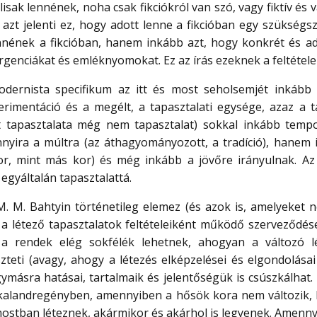
lisak lennének, noha csak fikciókról van szó, vagy fiktív és 
azt jelenti ez, hogy adott lenne a fikcióban egy szükségsz
ennének a fikcióban, hanem inkább azt, hogy konkrét és ad
genciákat és emléknyomokat. Ez az írás ezeknek a feltételei
ernista specifikum az itt és most seholsemjét inkább
imentáció és a megélt, a tapasztalati egysége, azaz a tap
t tapasztalata még nem tapasztalat) sokkal inkább temporá
nyira a múltra (az áthagyományozott, a tradíció), hanem in
or, mint más kor) és még inkább a jövőre irányulnak. Az 
 egyáltalán tapasztalattá.
 M. M. Bahtyin történetileg elemez (és azok is, amelyeket
k a létező tapasztalatok feltételeiként működő szerveződé
 a rendek elég sokfélék lehetnek, ahogyan a változó l
zteti (avagy, ahogy a létezés elképzelései és elgondolása
gymásra hatásai, tartalmaik és jelentőségük is csúszkálhat. 
us kalandregényben, amennyiben a hősök kora nem változik
 mostban léteznek, akármikor és akárhol is legyenek. Amenn