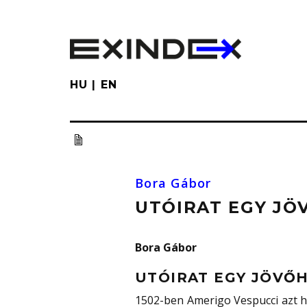
Skip
to
main
content
HU
EN
Bora Gábor
UTÓIRAT EGY JÖ
Bora Gábor
UTÓIRAT EGY JÖVŐ
1502-ben Amerigo Vespucci azt h