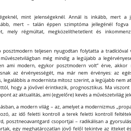
égeknél, mint jelenségeknél. Annál is inkább, mert a
kább, mert – talán éppen szimptóma jellegénél fogva
get, mely régmúltat, megközelíthetetlent és inkommenzu
posztmodern teljesen nyugodtan folytatta a tradícióval v
a művészetvilágban még mindig a legújabb a legérvénye
den ami modern, egykor posztmodern volt” érve, akkor
ásnak az érvényességét, ma már nem érvényes: az egés
 legalábbis a modernista mítosz szerint, a legújabb nem at
ttól, hogy a jövővel érintkezik, prognosztikus. Ma viszont 
pont az aktualitás, ami (egyelőre) kevés a művészetvilág j
sban, a modern világ – az, amelyet a modernizmus „propa
ozó, az idő feletti kontroll a terek feletti kontroll felté
, posztneoavantgard csoportjai – radikálisan a gyorsulás
 jártak, egy meghatározatlan jövő felől tekintve az itteket