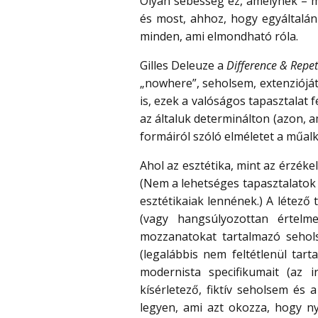
Olyan sebesség ez, amelynek – m
és most, ahhoz, hogy egyáltalán
minden, ami elmondható róla.
Gilles Deleuze a
Difference & Repet
„nowhere”, seholsem, extenzióját 
is, ezek a valóságos tapasztalat 
az általuk determinálton (azon, a
formáiról szóló elméletet a műalko
Ahol az esztétika, mint az érzékel
(Nem a lehetséges tapasztalatok 
esztétikaiak lennének.) A létező
(vagy hangsúlyozottan értelmet
mozzanatokat tartalmazó sehols
(legalábbis nem feltétlenül tar
modernista specifikumait (az i
kísérletező, fiktív seholsem és 
legyen, ami azt okozza, hogy ny