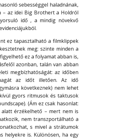
hasonló sebességgel haladnának,
– az idei Big Brothert a Holdról
gyorsuló idő , a mindig növekvő
evidenciájukból.
nt ez tapasztalható a filmklippek
kesztetnek meg: szinte minden a
figyelhető ez a folyamat abban is,
ásfelől azonban, talán van abban
leti megbízhatóságát: az időben
agát az időt illetően. Az idő
egymásra következnek) nem lehet
kívül gyors ritmusok és taktusok
undscape). (Ám ez csak hasonlat:
alatt érzékelhető – mert nem is
onatkozik, nem transzportálható a
 vonatkozhat, s mivel a strátumok
s helyekre is. Különösen, ha egy