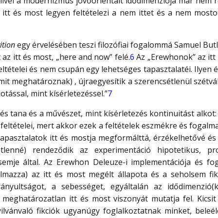
ivel a modernizmus jövőorientált idődimenziója már nem rés
 itt és most legyen feltételezi a nem ittet és a nem most
ition
egy érvelésében teszi filozófiai fogalommá Samuel But
az itt és most, „here and now” felé.
6
Az „Erewhonok” az itt
feltételei és nem csupán egy lehetséges tapasztalatéi. Ilyen
mit meghatároznak) , újraegyesítik a szerencsétlenül szétvált
tással, mint kísérletezéssel.”
7
és tana és a művészet, mint kísérletezés kontinuitást alkot: a
feltételei, mert akkor ezek a feltételek eszmékre és fogal
 tapasztalatok itt és mostja megformálttá, érzékelhetővé és
lenné) rendeződik az experimentáció hipotetikus, proje
emje által. Az Erewhon Deleuze-i implementációja és f
talmazza) az itt és most megélt állapota és a seholsem f
rányultságot, a sebességet, egyáltalán az idődimenzió(k
a meghatározatlan itt és most viszonyát mutatja fel. Kicsi
ilvánvaló fikciók ugyanúgy foglalkoztatnak minket, beleél