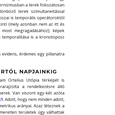
dernizmusban a terek fokozatosan
önböző terek szimultaneitással
szai is temporális operátoroktól
kinti (mely azonban nem az itt és
s most megragadásához); képek
s temporalitása is a kronotoposz
 evidens, érdemes egy pillanatra
ORTÓL NAPJAINKIG
am Ortelius Utópia térképét is
rarajzolta a rendelkezésre álló
berek. Van viszont egy-két azóta
s
9
. Adott, hogy nem minden adott,
metrikus arányai. Azaz léteznek a
ismeretlen területek úgy válhattak