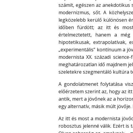
számít, egészen az anekdotikus s
modernizmus, sőt. A közhelysz
legközelebb kerülő különösen érd
időben fürdött; az itt és mos
értelmeztetett, hanem a még 
hipotetikusak, extrapolatívak, e
„experimentális” kontínuum a jöv
modernista XX. századi science-
meghatározatlan idő majdnem jelen
szeletekre szegmentáló kultúra t
A gondolatmenet folytatása vis
előérzetem szerint az, hogy az i
antik, mert a jövőnek az a horizo
egy alternatív, másik múlt jövője.
Az itt és most a modernista jövő
robosztus jelenné válik. Ezért i