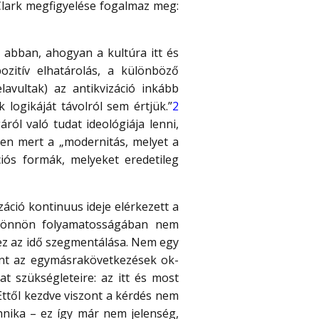
 Clark megfigyelése fogalmaz meg:
 abban, ahogyan a kultúra itt és
ozitív elhatárolás, a különböző
avultak) az antikvizáció inkább
logikáját távolról sem értjük.”
2
ól való tudat ideológiája lenni,
pen mert a „modernitás, melyet a
ciós formák, melyeket eredetileg
áció kontinuus ideje elérkezett a
n önnön folyamatosságában nem
 ez az idő szegmentálása. Nem egy
rint az egymásrakövetkezések ok-
t szükségleteire: az itt és most
ttől kezdve viszont a kérdés nem
chnika – ez így már nem jelenség,