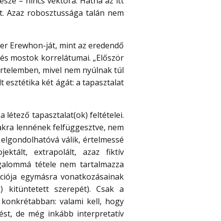
ze – nincs vektora. Hátha az itt
ot. Azaz robosztussága talán nem
ler Erewhon-ját, mint az eredendő
 és mostok korrelátumai. „Először
 értelemben, mivel nem nyúlnak túl
 esztétika két ágát: a tapasztalat
 létező tapasztalat(ok) feltételei.
makra lennének felfüggesztve, nem
 elgondolhatóvá válik, értelmessé
ktált, extrapolált, azaz fiktív
ogalommá tétele nem tartalmazza
ikciója egymásra vonatkozásainak
) kitüntetett szerepét). Csak a
t konkrétabban: valami kell, hogy
ést, de még inkább interpretatív