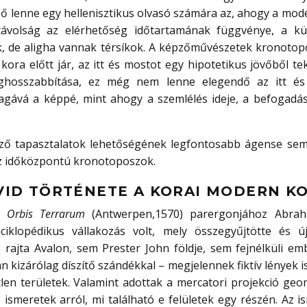
ő lenne egy hellenisztikus olvasó számára az, ahogy a mo
távolság az elérhetőség időtartamának függvénye, a kül
k, de aligha vannak térsíkok. A képzőművészetek kronotopo
ora előtt jár, az itt és mostot egy hipotetikus jövőből te
ghosszabbítása, ez még nem lenne elegendő az itt é
agává a képpé, mint ahogy a szemlélés ideje, a befogadá
ező tapasztalatok lehetőségének legfontosabb ágense sem
az időközpontú kronotoposzok.
ÖVID TÖRTÉNETE A KORAI MODERN K
m Orbis Terrarum
(Antwerpen,1570) parergonjához Abrah
klopédikus vállakozás volt, mely összegyűjtötte és új
rajta Avalon, sem Prester John földje, sem fejnélküli em
lán kizárólag díszítő szándékkal – megjelennek fiktív lények i
len területek. Valamint adottak a mercatori projekció geo
 ismeretek arról, mi található e felületek egy részén. Az 