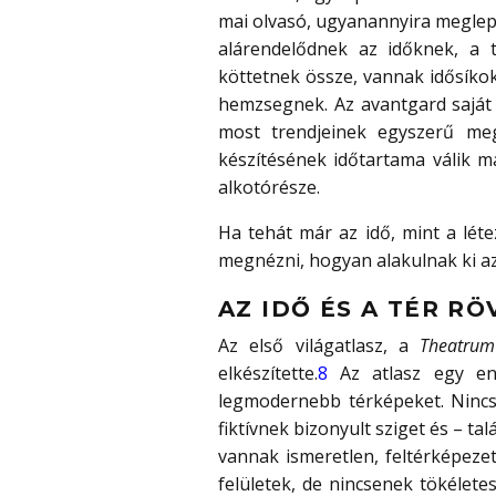
mai olvasó, ugyanannyira meglep
alárendelődnek az időknek, a 
köttetnek össze, vannak idősíko
hemzsegnek. Az avantgard saját k
most trendjeinek egyszerű me
készítésének időtartama válik m
alkotórésze.
Ha tehát már az idő, mint a lét
megnézni, hogyan alakulnak ki 
AZ IDŐ ÉS A TÉR R
Az első világatlasz, a
Theatru
elkészítette.
8
Az atlasz egy enci
legmodernebb térképeket. Nincs 
fiktívnek bizonyult sziget és – ta
vannak ismeretlen, feltérképezet
felületek, de nincsenek tökéletes