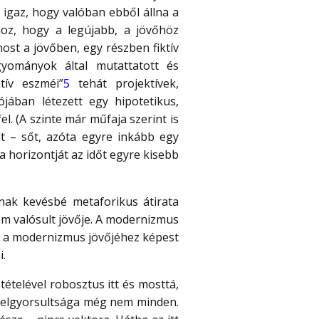
igaz, hogy valóban ebből állna a
oz, hogy a legújabb, a jövőhöz
ost a jövőben, egy részben fiktív
gyományok által mutattatott és
tív eszméi”
5
tehát projektívek,
iójában létezett egy hipotetikus,
. (A szinte már műfaja szerint is
lt – sőt, azóta egyre inkább egy
a horizontját az időt egyre kisebb
nak kevésbé metaforikus átirata
em valósult jövője. A modernizmus
ost a modernizmus jövőjéhez képest
i.
ételével robosztus itt és mosttá,
k felgyorsultsága még nem minden.