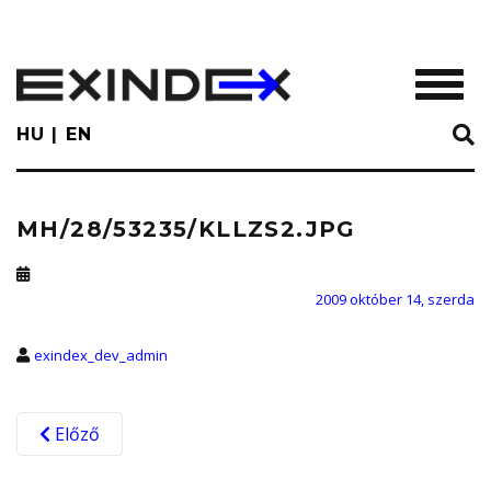
Skip
to
main
TOGGL
content
HU
EN
MH/28/53235/KLLZS2.JPG
2009 október 14, szerda
exindex_dev_admin
Előző