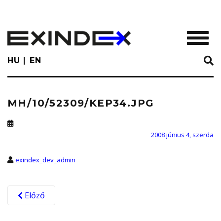
Skip
to
main
TOGGL
content
HU
EN
MH/10/52309/KEP34.JPG
2008 június 4, szerda
exindex_dev_admin
Előző