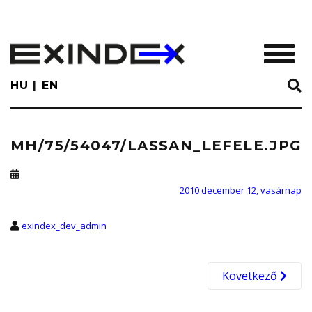
Skip
to
main
TOGGL
content
HU
EN
MH/75/54047/LASSAN_LEFELE.JPG
2010 december 12, vasárnap
exindex_dev_admin
Következő