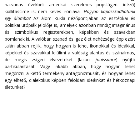
hatvanas évekbeli amerikai szerelmes popslágert idéző)
kiállításcíme is, nem kevés iróniával:
Hogyan kapaszkodhatunk
egy álomba?
Az álom Kukla nézőpontjában az esztétikai és
politikai utópiák jelölője is, amelyek azonban mindig imaginárius
és szimbolikus regiszterekben, képekben és szavakban
bomlanak ki. A valóban szabad és igaz élet nehézsége épp ezért
talán abban rejlik, hogy hogyan is lehet ikonokkal és ideákkal,
képekkel és szavakkal felülírni a valóság alantas és szánalmas,
de mégis zsigeri élvezeteket (lacani
jouissance
) nyújtó
partikularitását. Vagy inkább abban, hogy hogyan lehet
megőrizni a kettő termékeny antagonizmusát, és hogyan lehet
egy élhető, dialektikus képben feloldani ideáinkat és hétköznapi
életünket?