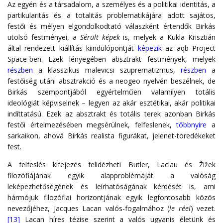
Az egyén és a társadalom, a személyes és a politikai identitás, a
partikularitás és a totalitás problematikájára adott sajátos,
festői és mélyen elgondolkodtató válaszként értendők Birkás
utolsó festményei, a
Sérült képek
is, melyek a Kukla Krisztián
által rendezett kiállítás kiindulópontját
képezik
az aqb Project
Space-ben. Ezek lényegében absztrakt festmények, melyek
részben
a klasszikus malevicsi szuprematizmus,
részben
a
festőiség utáni absztrakció és a neogeo nyelvén beszélnek, de
Birkás szempontjából egyértelműen valamilyen totális
ideológiát képviselnek – legyen az akár esztétikai, akár politikai
indíttatású. Ezek az absztrakt és totális terek azonban Birkás
festői értelmezésében megsérülnek, felfeslenek,
többnyire
a
sarkaikon, ahová Birkás realista figurákat, jelenet-töredékeket
fest.
A felfeslés kifejezés felidézheti Butler, Laclau és Žižek
filozófiájának egyik alapproblémáját a valóság
leképezhetőségének és leírhatóságának kérdését is, ami
hármójuk filozófiai horizontjának egyik legfontosabb közös
nevezőjéhez, Jacques Lacan valós-fogalmához (
le réel
) vezet.
[13]
Lacan híres tézise szerint a valós ugyanis életünk és