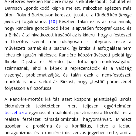
A kétezres években Rancière maga is elköteleződött Dubuffet és
Damisch „gondolkodó kép”-e mellett, miközben egészen más
úton, Roland Barthes-on keresztül jutott el a tűnődő kép (
image
pensive
) fogalmához.
[10]
Részben talán ez is az oka annak,
hogy Rancière gondolkodó képei alapvetően fotografikusak, és
a Birkás által hivatkozott írásából az is kiderül, hogy a festészet
a filozófus szerint már túlságosan is integráns része a
művészeti iparnak és a piacnak, így kritikai állásfoglalásai nem
lehetnek igazán hitelesek. Rancière képzőművészeti példái így
Rineke Dijkstra és Alfredo Jaar fotóalapú munkásságából
származnak, ahol a képek a reprezentációk és a valóság
viszonyát problematizálják, és talán ezek a nem-festészeti
munkák is arra sarkallták Birkást, hogy „festői” párbeszédet
folytasson a filozófussal.
A Rancière-mottós kiállítás azért központi jelentőségű Birkás
életművének tekintetében, mert teljesen egyértelműen
összehozta
egymással a baloldali, posztmarxista filozófiát és a
realista festészet társadalomkritikai hagyományait. Mindezt
azonban a probléma és a konfliktus, illetve a laclaui
antagonizmus és a rancière-i disszenzus jegyében tette, ami a