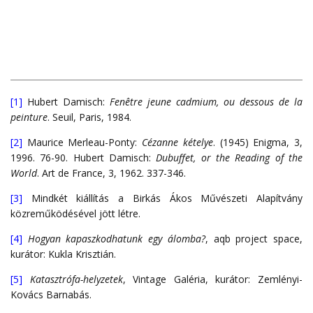
[1]
Hubert Damisch:
Fen
être jeune cadmium, ou dessous de la
peinture
. Seuil, Paris, 1984.
[2]
Maurice Merleau-Ponty:
Cézanne kételye
. (1945) Enigma, 3,
1996. 76-90. Hubert Damisch:
Dubuffet, or the Reading of the
World
. Art de France, 3, 1962. 337-346.
[3]
Mindkét kiállítás a Birkás Ákos Művészeti Alapítvány
közreműködésével jött létre.
[4]
Hogyan kapaszkodhatunk egy álomba?
, aqb project space,
kurátor: Kukla Krisztián.
[5]
Katasztrófa-helyzetek
, Vintage Galéria, kurátor: Zemlényi-
Kovács Barnabás.