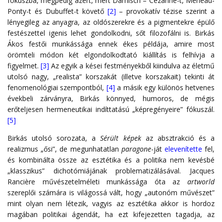
fókuszba, mégpedig azért, mert Damisch – Cézanne-t, Merleau-
Ponty-t és Dubuffet-t követő
[2]
– provokatív tézise szerint a
lényegileg az anyagra, az oldószerekre és a pigmentekre épülő
festészettel igenis lehet gondolkodni, sőt filozofálni is. Birkás
Ákos festői munkássága ennek ékes példája, amire most
örömteli módon két elgondolkodtató kiállítás is felhívja a
figyelmet.
[3]
Az egyik a kései festményekből kiindulva az életmű
utolsó nagy, „realista” korszakát (illetve korszakait) tekinti át
fenomenológiai szempontból,
[4]
a másik egy különös hetvenes
évekbeli zárványra, Birkás könnyed, humoros, de mégis
erőteljesen hermeneutikai indíttatású „képregényeire” fókuszál.
[5]
Birkás utolsó sorozata, a
Sérült képek
az absztrakció és a
realizmus „ősi”, de megunhatatlan
paragone
-ját
elevenítette
fel,
és kombinálta össze az esztétika és a politika nem kevésbé
„klasszikus” dichotómiájának problematizálásával. Jacques
Rancière művészetelméleti munkássága óta az
artworld
szereplői számára is világossá vált, hogy „autonóm művészet”
mint olyan nem létezik, vagyis az esztétika akkor is hordoz
magában politikai ágendát, ha ezt kifejezetten tagadja, az