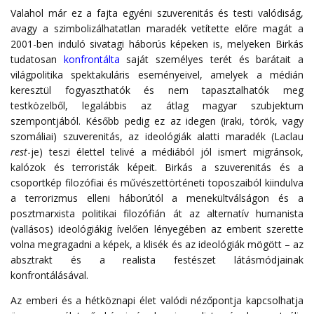
Valahol már ez a fajta egyéni szuverenitás és testi valódiság,
avagy a szimbolizálhatatlan maradék vetítette előre magát a
2001-ben induló sivatagi háborús képeken is, melyeken Birkás
tudatosan
konfrontálta
saját személyes terét és barátait a
világpolitika spektakuláris eseményeivel, amelyek a médián
keresztül fogyaszthatók és nem tapasztalhatók meg
testközelből, legalábbis az átlag magyar szubjektum
szempontjából. Később pedig ez az idegen (iraki, török, vagy
szomáliai) szuverenitás, az ideológiák alatti maradék (Laclau
rest
-je) teszi élettel telivé a médiából jól ismert migránsok,
kalózok és terroristák képeit. Birkás a szuverenitás és a
csoportkép filozófiai és művészettörténeti toposzaiból kiindulva
a terrorizmus elleni háborútól a menekültválságon és a
posztmarxista politikai filozófián át az alternatív humanista
(vallásos) ideológiákig ívelően lényegében az emberit szerette
volna megragadni a képek, a klisék és az ideológiák mögött – az
absztrakt és a realista festészet látásmódjainak
konfrontálásával.
Az emberi és a hétköznapi élet valódi nézőpontja kapcsolhatja