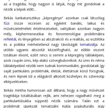
az a tragédia, hogy nagyon is látjuk, hogy mit gondolnak a
nézők a képek előtt…
Birkás karikaturisztikus „képregénye” azonban csak látszólag
fűzi
össze viccesen az egyként banális, laikus és
művészetelméleti értelmezéseket, valójában azonban nagyon
mély, képhermeneutikai és fenomenológiai problémákra
reflektál
, és lényegében az absztrakció és a realitás, az esztétika
és a politika mérhetetlenül nagy távolságát
tematizálja
. Az
utóbbi ugyanis abszolút kézzelfogható, az előbbi viszont
totálisan elvont, ezért nincs is semmi a képregény táblaképein,
azok csupán üres, kép-alakú szövegbuborékok. Az üres és néma
táblaképekkel nézőik nem tudnak kommunikálni, gondolataik így
saját partikuláris problémáik, életük, élettársuk körül forognak,
és nem lépnek túl a világukról alkotott közhelyes és sztereotip
elképzeléseken.
Birkás mintha humorosan azt állítaná, hogy a nagy művészet
tragédiája totalitásában rejlik, ami nehezen ragadható meg a
partikularitásukba süppedő nézők számára. Talán ezt a
problémát igyekszik tematizálni Kukla popkulturális (egy