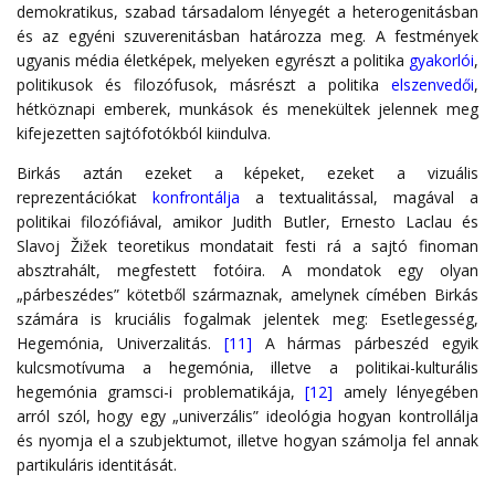
demokratikus, szabad társadalom lényegét a heterogenitásban
és az egyéni szuverenitásban határozza meg. A festmények
ugyanis média életképek, melyeken egyrészt a politika
gyakorlói
,
politikusok és filozófusok, másrészt a politika
elszenvedői
,
hétköznapi emberek, munkások és menekültek jelennek meg
kifejezetten sajtófotókból kiindulva.
Birkás aztán ezeket a képeket, ezeket a vizuális
reprezentációkat
konfrontálja
a textualitással, magával a
politikai filozófiával, amikor Judith Butler, Ernesto Laclau és
Slavoj Žižek teoretikus mondatait festi rá a sajtó finoman
absztrahált, megfestett fotóira. A mondatok egy olyan
„párbeszédes” kötetből származnak, amelynek címében Birkás
számára is kruciális fogalmak jelentek meg: Esetlegesség,
Hegemónia, Univerzalitás.
[11]
A hármas párbeszéd egyik
kulcsmotívuma a hegemónia, illetve a politikai-kulturális
hegemónia gramsci-i problematikája,
[12]
amely lényegében
arról szól, hogy egy „univerzális” ideológia hogyan kontrollálja
és nyomja el a szubjektumot, illetve hogyan számolja fel annak
partikuláris identitását.