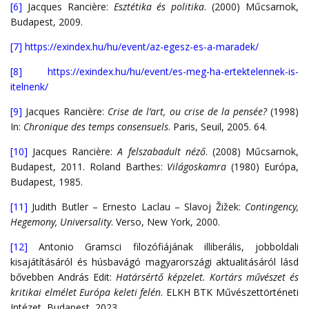
[6]
Jacques Rancière:
Esztétika és politika
. (2000) Műcsarnok,
Budapest, 2009.
[7]
https://exindex.hu/hu/event/az-egesz-es-a-maradek/
[8]
https://exindex.hu/hu/event/es-meg-ha-ertektelennek-is-
itelnenk/
[9]
Jacques Rancière:
Crise de l’art, ou crise de la pensée?
(1998)
In:
Chronique des temps consensuels
. Paris, Seuil, 2005. 64.
[10]
Jacques Rancière:
A felszabadult néző
. (2008) Műcsarnok,
Budapest, 2011. Roland Barthes:
Világoskamra
(1980) Európa,
Budapest, 1985.
[11]
Judith Butler – Ernesto Laclau – Slavoj Žižek:
Contingency,
Hegemony, Universality
. Verso, New York, 2000.
[12]
Antonio Gramsci filozófiájának illiberális, jobboldali
kisajátításáról és húsbavágó magyarországi aktualitásáról lásd
bővebben András Edit:
Határsértő képzelet. Kortárs művészet és
kritikai elmélet Európa keleti felén
. ELKH BTK Művészettörténeti
Intézet, Budapest, 2023.