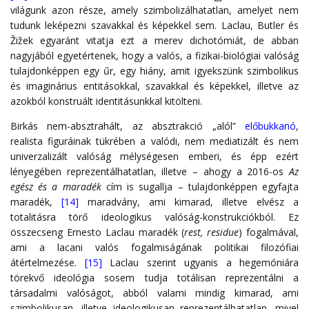
világunk azon része, amely szimbolizálhatatlan, amelyet nem
tudunk leképezni szavakkal és képekkel sem. Laclau, Butler és
Žižek egyaránt vitatja ezt a merev dichotómiát, de abban
nagyjából egyetértenek, hogy a valós, a fizikai-biológiai valóság
tulajdonképpen egy űr, egy hiány, amit igyekszünk szimbolikus
és imaginárius entitásokkal, szavakkal és képekkel, illetve az
azokból konstruált identitásunkkal kitölteni.
Birkás nem-absztrahált, az absztrakció „alól”
előbukkanó
,
realista figuráinak tükrében a valódi, nem mediatizált és nem
univerzalizált valóság mélységesen emberi, és épp ezért
lényegében reprezentálhatatlan, illetve – ahogy a 2016-os
Az
egész és a maradék
cím is sugallja – tulajdonképpen egyfajta
maradék,
[14]
maradvány, ami kimarad, illetve elvész a
totalitásra törő ideologikus valóság-konstrukciókból. Ez
összecseng Ernesto Laclau maradék (
rest, residue
) fogalmával,
ami a lacani valós fogalmiságának politikai filozófiai
átértelmezése.
[15]
Laclau szerint ugyanis a hegemóniára
törekvő ideológia sosem tudja totálisan reprezentálni a
társadalmi valóságot, abból valami mindig kimarad, ami
szimbolikusan, illetve ideologikusan reprezentálhatatlan, mivel