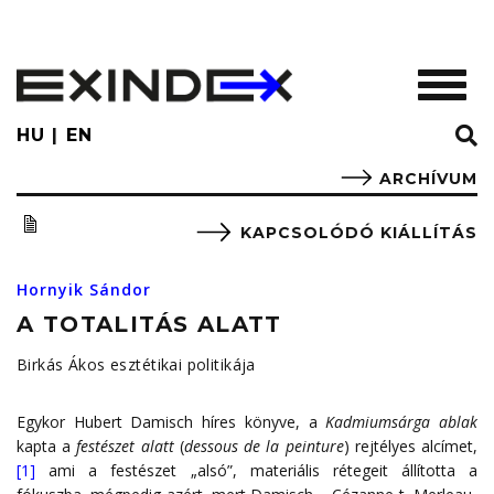
Skip
to
main
TOGGL
content
HU
EN
ARCHÍVUM
KAPCSOLÓDÓ KIÁLLÍTÁS
Hornyik Sándor
A TOTALITÁS ALATT
Birkás Ákos esztétikai politikája
Egykor Hubert Damisch híres könyve, a
Kadmiumsárga ablak
kapta a
festészet alatt
(
dessous de la peinture
) rejtélyes alcímet,
[1]
ami a festészet „alsó”, materiális rétegeit állította a