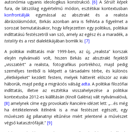
autonómia ugyanis ideologikus konstrukció.
[6]
A
Sérült képek
fura, de látszólag egyértelmű módon, esztétikai kontextusban
konfrontálják
egymással az absztrakt és a realista
ábrázolásmódot, Birkás azonban arra is felhívta a figyelmet a
sorozat bemutatásakor, hogy kifejezetten egy politikus, politikai
indíttatású festészetről van szó, amely az egész és a maradék, a
totality
és a
rest
dialektikájában bomlik ki.
[7]
A politikai indíttatás már 1999-ben, az új, „realista” korszak
elején nyilvánvaló volt, hiszen Birkás az absztrakt fejektől
„visszatért” a realista, fotografikus portrékhoz, majd pedig
személyes teréből is kilépett a társadalmi térbe, és különös
„életképeket” kezdett festeni, melyek hátterét először az iraki
háborúk, majd pedig a migrációs válság
adta
. A politikai filozófiai
indíttatás, illetve az esztétika visszahelyezése a politikai
kontextusba 2012-es kiállításán (Knoll Galéria) vált nyilvánvalóvá,
[8]
amelynek címe egy provokatív Rancière-idézet lett: „…és még
ha értéktelennek ítélnénk is a mai festészet egészét, egy
művészeti ág pillanatnyi eltűnése miért jelentené a művészet
végső katasztrófáját.”
[9]