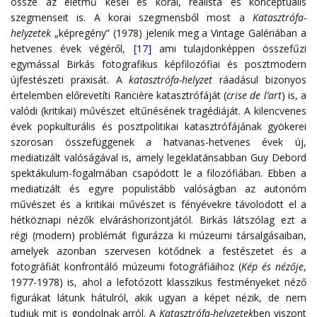
össze az életmű kései és korai, realista és konceptuális
szegmenseit is. A korai szegmensből most a
Katasztrófa-
helyzetek
„képregény” (1978) jelenik meg a Vintage Galériában a
hetvenes évek végéről,
[17]
ami tulajdonképpen összefűzi
egymással Birkás fotografikus képfilozófiai és posztmodern
újfestészeti praxisát. A
katasztrófa-helyzet
ráadásul bizonyos
értelemben előrevetíti Rancière katasztrófáját (
crise de l’art
) is, a
valódi (kritikai) művészet eltűnésének tragédiáját. A kilencvenes
évek popkulturális és posztpolitikai katasztrófájának gyökerei
szorosan összefüggenek a hatvanas-hetvenes évek új,
mediatizált valóságával is, amely legeklatánsabban Guy Debord
spektákulum-fogalmában csapódott le a filozófiában. Ebben a
mediatizált és egyre populistább valóságban az autonóm
művészet és a kritikai művészet is fényévekre távolodott el a
hétköznapi nézők elváráshorizontjától. Birkás látszólag ezt a
régi (modern) problémát figurázza ki múzeumi társalgásaiban,
amelyek azonban szervesen kötődnek a festészetet és a
fotográfiát konfrontáló múzeumi fotográfiáihoz (
Kép és nézője
,
1977-1978) is, ahol a lefotózott klasszikus festményeket néző
figurákat látunk hátulról, akik ugyan a képet nézik, de nem
tudjuk mit is gondolnak arról. A
Katasztrófa-helyzetek
ben viszont