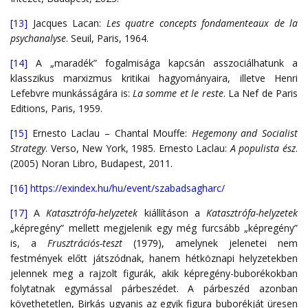
[13]
Jacques Lacan:
Les quatre concepts fondamenteaux de la
psychanalyse
. Seuil, Paris, 1964.
[14]
A „maradék” fogalmisága kapcsán asszociálhatunk a
klasszikus marxizmus kritikai hagyományaira, illetve Henri
Lefebvre munkásságára is:
La somme et le reste
. La Nef de Paris
Editions, Paris, 1959.
[15]
Ernesto Laclau – Chantal Mouffe:
Hegemony and Socialist
Strategy
. Verso, New York, 1985. Ernesto Laclau:
A populista ész
.
(2005) Noran Libro, Budapest, 2011.
[16]
https://exindex.hu/hu/event/szabadsagharc/
[17]
A
Katasztrófa-helyzetek
kiállításon a
Katasztrófa-helyzetek
„képregény” mellett megjelenik egy még furcsább „képregény”
is, a
Frusztrációs-teszt
(1979), amelynek jelenetei nem
festmények előtt játszódnak, hanem hétköznapi helyzetekben
jelennek meg a rajzolt figurák, akik képregény-buborékokban
folytatnak egymással párbeszédet. A párbeszéd azonban
követhetetlen, Birkás ugyanis az egyik figura buborékját üresen