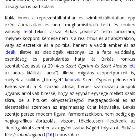
túlságosan is partikuláris.
Kukla innen, a reprezentálhatatlan és szimbolizálhatatlan, épp
ezért átírhatatlan és nem meghamisítható testi és emberi
valóság
felől
tekint vissza Birkás „realista” festői praxisára,
melynek központi kérdése nem is a realizmus és az absztrakció,
vagy az esztétika és a politika, hanem a valódi ember és az
ideák
, illetve az ideológiák viszonya. Ez a fajta valódiság,
esendőség és partikularitás hatja át Birkás ironikus
szentábrázolásait (a 2014-es
Szent Cyprian és Szent Alexius
lett
az aqb-s kiállítás „arca”), illetve migráns csoportportréit is,
melyek a kiállítás „tömegét”
képezik
. Szent Cyprian példaszerű
Birkás-szent, a 3. századi afrikai, berber származású püspök
ugyanis arról vált híressé, hogy az egyház egysége mellett szállt
síkra, de a hitüket kényszerűségből megtagadókkal és az
elesettekkel szemben az irgalmasság útját képviselte. Birkás
szentje persze modern figura, farmerdzsekiben, nem pedig egy
hagiografikus ábrázolás, viszont tökéletesen illeszkedik az
ideológiákkal szemben az egyéni szabadságért folytatott Birkás-
féle
(szabadságharc)
[16]
toposzához.