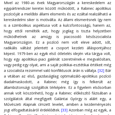
Mivel az 1980-as évek Magyarországán a kereskedelem az
egypártrendszer keretei között működött, a Rabinec apolitikus
pozícióját a mielőbbi állami elismerés és az ezáltal realizálható
a
kereskedelmi siker is motiválta. Az állami elismerésnek így nem
is a szimbolikus aspektusa volt a kulcsfontosságú, hanem az,
hogy ettől remélték azt, hogy jogilag is tiszta helyzetben
működhetnek az amúgy is piacosodó későszocialista
Magyarországon. Ez a pozíció nem volt eleve adott, sőt,
radikális váltást jelentett a csoport kezdeti álláspontjához
képest. 1979-ben az egyik első ötletelés idején vita tárgya volt,
hogy egy apolitikus-piaci galériát szeretnének-e megvalósítani,
vagy pedig egy olyat, ami a saját politikai-esztétikai értékeit még
a szocialista rezsimmel való konfliktusok árán is vállalja.
[32]
Bár
a vitában az első, gazdaságilag optimalizáló-apolitikus pozíció
diadalmaskodott, a Rabinec még így is felkerült az
állambiztonsági szolgáltok térképére. Ez a figyelem elsősorban
annak volt köszönhető, hogy a Rabinec előkészítő fázisában a
szolgálatok által megfigyelt Galántai György is aláírt egy, a
Művészeti Alapnak címzett levelet, amiben a kezdeményezés
jogi elfogadtatásáról érdeklődtek.
[33]
Azonban még az egyik, a