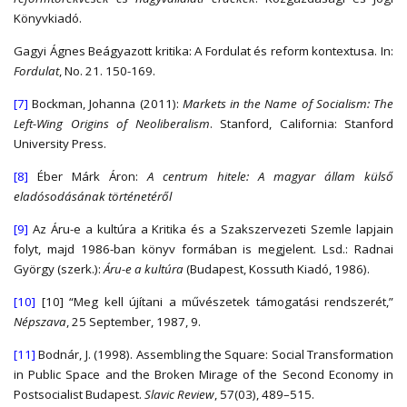
Könyvkiadó.
Gagyi Ágnes Beágyazott kritika: A Fordulat és reform kontextusa. In:
Fordulat
, No. 21. 150-169.
[7]
Bockman, Johanna (2011):
Markets in the Name of Socialism: The
Left-Wing Origins of Neoliberalism
. Stanford, California: Stanford
University Press.
[8]
Éber Márk Áron:
A centrum hitele: A magyar állam külső
eladósodásának történetéről
[9]
Az Áru-e a kultúra a Kritika és a Szakszervezeti Szemle lapjain
folyt, majd 1986-ban könyv formában is megjelent. Lsd.: Radnai
György (szerk.):
Áru-e a kultúra
(Budapest, Kossuth Kiadó, 1986).
[10]
[10] “Meg kell újítani a művészetek támogatási rendszerét,”
Népszava
, 25 September, 1987, 9.
[11]
Bodnár, J. (1998). Assembling the Square: Social Transformation
in Public Space and the Broken Mirage of the Second Economy in
Postsocialist Budapest.
Slavic Review
, 57(03), 489–515.