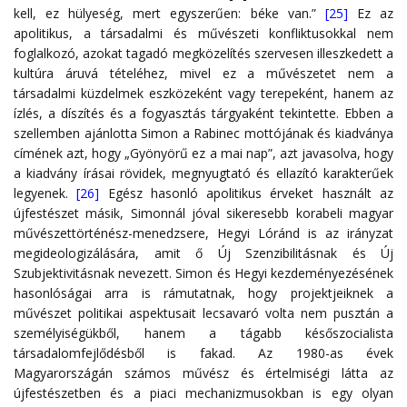
kell, ez hülyeség, mert egyszerűen: béke van.”
[25]
Ez az
apolitikus, a társadalmi és művészeti konfliktusokkal nem
foglalkozó, azokat tagadó megközelítés szervesen illeszkedett a
kultúra áruvá tételéhez, mivel ez a művészetet nem a
társadalmi küzdelmek eszközeként vagy terepeként, hanem az
ízlés, a díszítés és a fogyasztás tárgyaként tekintette. Ebben a
szellemben ajánlotta Simon a Rabinec mottójának és kiadványa
címének azt, hogy „Gyönyörű ez a mai nap”, azt javasolva, hogy
a kiadvány írásai rövidek, megnyugtató és ellazító karakterűek
legyenek.
[26]
Egész hasonló apolitikus érveket használt az
újfestészet másik, Simonnál jóval sikeresebb korabeli magyar
művészettörténész-menedzsere, Hegyi Lóránd is az irányzat
megideologizálására, amit ő Új Szenzibilitásnak és Új
Szubjektivitásnak nevezett. Simon és Hegyi kezdeményezésének
hasonlóságai arra is rámutatnak, hogy projektjeiknek a
művészet politikai aspektusait lecsavaró volta nem pusztán a
személyiségükből, hanem a tágabb későszocialista
társadalomfejlődésből is fakad. Az 1980-as évek
Magyarországán számos művész és értelmiségi látta az
újfestészetben és a piaci mechanizmusokban is egy olyan