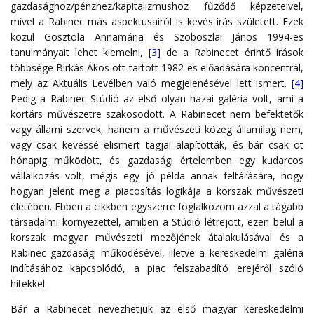
gazdasághoz/pénzhez/kapitalizmushoz fűződő képzeteivel,
mivel a Rabinec más aspektusairól is kevés írás született. Ezek
közül Gosztola Annamária és Szoboszlai János 1994-es
tanulmányait lehet kiemelni,
[3]
de a Rabinecet érintő írások
többsége Birkás Ákos ott tartott 1982-es előadására koncentrál,
mely az Aktuális Levélben való megjelenésével lett ismert.
[4]
Pedig a Rabinec Stúdió az első olyan hazai galéria volt, ami a
kortárs művészetre szakosodott. A Rabinecet nem befektetők
vagy állami szervek, hanem a művészeti közeg államilag nem,
vagy csak kevéssé elismert tagjai alapították, és bár csak öt
hónapig működött, és gazdasági értelemben egy kudarcos
vállalkozás volt, mégis egy jó példa annak feltárására, hogy
hogyan jelent meg a piacosítás logikája a korszak művészeti
életében. Ebben a cikkben egyszerre foglalkozom azzal a tágabb
társadalmi környezettel, amiben a Stúdió létrejött, ezen belül a
korszak magyar művészeti mezőjének átalakulásával és a
Rabinec gazdasági működésével, illetve a kereskedelmi galéria
indításához kapcsolódó, a piac felszabadító erejéről szóló
hitekkel.
Bár a Rabinecet nevezhetjük az első magyar kereskedelmi