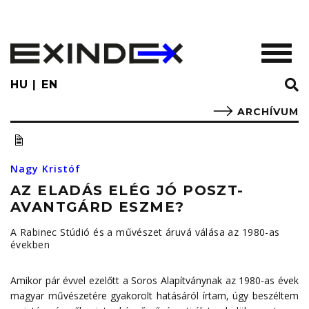
Skip
to
main
TOGGL
content
HU
EN
ARCHÍVUM
Nagy Kristóf
AZ ELADÁS ELÉG JÓ POSZT-
AVANTGÁRD ESZME?
A Rabinec Stúdió és a művészet áruvá válása az 1980-as
években
Amikor pár évvel ezelőtt a Soros Alapítványnak az 1980-as évek
magyar művészetére gyakorolt hatásáról írtam, úgy beszéltem