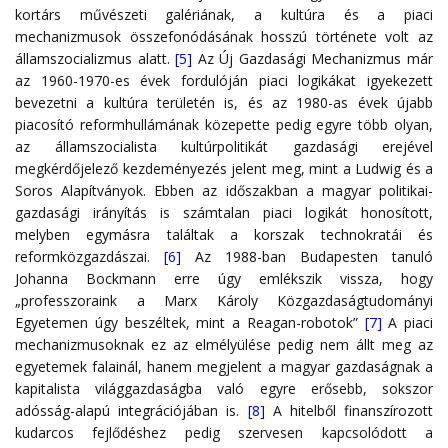
kortárs művészeti galériának, a kultúra és a piaci
mechanizmusok összefonódásának hosszú története volt az
államszocializmus alatt.
[5]
Az Új Gazdasági Mechanizmus már
az 1960-1970-es évek fordulóján piaci logikákat igyekezett
bevezetni a kultúra területén is, és az 1980-as évek újabb
piacosító reformhullámának közepette pedig egyre több olyan,
az államszocialista kultúrpolitikát gazdasági erejével
megkérdőjelező kezdeményezés jelent meg, mint a Ludwig és a
Soros Alapítványok. Ebben az időszakban a magyar politikai-
gazdasági irányítás is számtalan piaci logikát honosított,
melyben egymásra találtak a korszak technokratái és
reformközgazdászai.
[6]
Az 1988-ban Budapesten tanuló
Johanna Bockmann erre úgy emlékszik vissza, hogy
„professzoraink a Marx Károly Közgazdaságtudományi
Egyetemen úgy beszéltek, mint a Reagan-robotok”
[7]
A piaci
mechanizmusoknak ez az elmélyülése pedig nem állt meg az
egyetemek falainál, hanem megjelent a magyar gazdaságnak a
kapitalista világgazdaságba való egyre erősebb, sokszor
adósság-alapú integrációjában is.
[8]
A hitelből finanszírozott
kudarcos fejlődéshez pedig szervesen kapcsolódott a