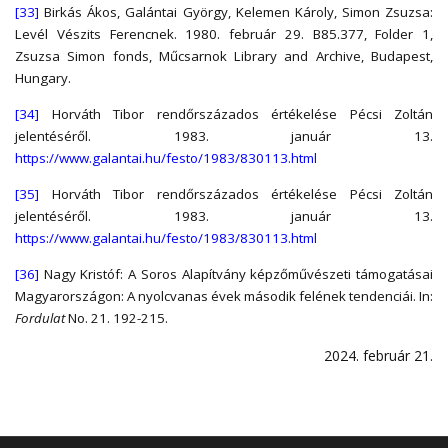
[33]
Birkás Ákos, Galántai György, Kelemen Károly, Simon Zsuzsa:
Levél Vészits Ferencnek. 1980. február 29. B85.377, Folder 1,
Zsuzsa Simon fonds, Műcsarnok Library and Archive, Budapest,
Hungary.
[34]
Horváth Tibor rendőrszázados értékelése Pécsi Zoltán
jelentéséről. 1983. január 13.
https://www.galantai.hu/festo/1983/830113.html
[35]
Horváth Tibor rendőrszázados értékelése Pécsi Zoltán
jelentéséről. 1983. január 13.
https://www.galantai.hu/festo/1983/830113.html
[36]
Nagy Kristóf: A Soros Alapítvány képzőművészeti támogatásai
Magyarországon: A nyolcvanas évek második felének tendenciái. In:
Fordulat
No. 21. 192-215.
2024. február 21.