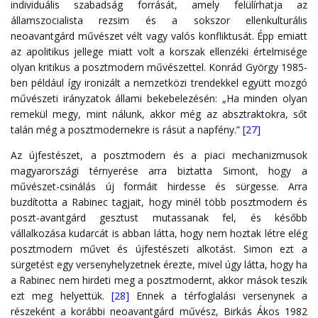
individuális szabadság forrását, amely felülírhatja az
államszocialista rezsim és a sokszor ellenkulturális
neoavantgárd művészet vélt vagy valós konfliktusát. Épp emiatt
az apolitikus jellege miatt volt a korszak ellenzéki értelmisége
olyan kritikus a posztmodern művészettel. Konrád György 1985-
ben például így ironizált a nemzetközi trendekkel együtt mozgó
művészeti irányzatok állami bekebelezésén: „Ha minden olyan
remekül megy, mint nálunk, akkor még az absztraktokra, sőt
talán még a posztmodernekre is rásüt a napfény.”
[27]
Az újfestészet, a posztmodern és a piaci mechanizmusok
magyarországi térnyerése arra biztatta Simont, hogy a
művészet-csinálás új formáit hirdesse és sürgesse. Arra
buzdította a Rabinec tagjait, hogy minél több posztmodern és
poszt-avantgárd gesztust mutassanak fel, és később
vállalkozása kudarcát is abban látta, hogy nem hoztak létre elég
posztmodern művet és újfestészeti alkotást. Simon ezt a
sürgetést egy versenyhelyzetnek érezte, mivel úgy látta, hogy ha
a Rabinec nem hirdeti meg a posztmodernt, akkor mások teszik
ezt meg helyettük.
[28]
Ennek a térfoglalási versenynek a
részeként a korábbi neoavantgárd művész, Birkás Ákos 1982