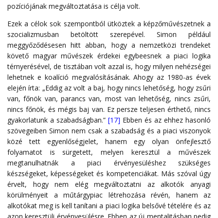
pozíciójának megváltoztatása is célja volt.
Ezek a célok sok szempontból ütköztek a képzőművészetnek a
szocializmusban betöltött szerepével. Simon például
meggyőződésesen hitt abban, hogy a nemzetközi trendeket
követő magyar művészek érdekei egybeesnek a piaci logika
térnyerésével, de tisztában volt azzal is, hogy milyen nehézségei
lehetnek e koalíció megvalósításának. Ahogy az 1980-as évek
elején írta: „Eddig az volt a baj, hogy nincs lehetőség, hogy zsűri
van, főnök van, parancs van, most van lehetőség, nincs zsűri,
nincs főnök, és mégis baj van. Ez persze teljesen érthető, nincs
gyakorlatunk a szabadságban.”
[17]
Ebben és az ehhez hasonló
szövegeiben Simon nem csak a szabadság és a piaci viszonyok
közé tett egyenlőségjelet, hanem egy olyan önfejlesztő
folyamatot is sürgetett, melyen keresztül a művészek
megtanulhatnák a piaci érvényesüléshez szükséges
készségeket, képességeket és kompetenciákat. Más szóval úgy
érvelt, hogy nem elég megváltoztatni az alkotók anyagi
körülményeit a műtárgypiac létrehozása révén, hanem az
alkotókat meg is kell tanítani a piaci logika belsővé tételére és az
azon keresztüli érvényesülésre. Ebben az új mentalitásban pedig