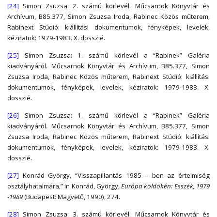
[24]
Simon Zsuzsa: 2. számú körlevél. Műcsarnok Könyvtár és
Archívum, B85.377, Simon Zsuzsa Iroda, Rabinec Közös műterem,
Rabinext Stúdió: kiállítási dokumentumok, fényképek, levelek,
kéziratok: 1979-1983. X. dosszié.
[25]
Simon Zsuzsa: 1. számű körlevél a “Rabinek” Galéria
kiadványáról. Műcsarnok Könyvtár és Archívum, B85.377, Simon
Zsuzsa Iroda, Rabinec Közös műterem, Rabinext Stúdió: kiállítási
dokumentumok, fényképek, levelek, kéziratok: 1979-1983. X.
dosszié.
[26]
Simon Zsuzsa: 1. számű körlevél a “Rabinek” Galéria
kiadványáról. Műcsarnok Könyvtár és Archívum, B85.377, Simon
Zsuzsa Iroda, Rabinec Közös műterem, Rabinext Stúdió: kiállítási
dokumentumok, fényképek, levelek, kéziratok: 1979-1983. X.
dosszié.
[27]
Konrád György, “Visszapillantás 1985 – ben az értelmiség
osztályhatalmára,” in Konrád, György,
Európa köldökén: Esszék, 1979
-1989
(Budapest: Magvető, 1990), 274.
[28]
Simon Zsuzsa: 3. számú körlevél. Műcsarnok Könyvtár és