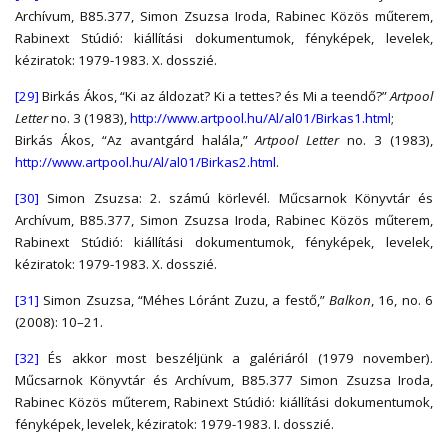
Archívum, B85.377, Simon Zsuzsa Iroda, Rabinec Közös műterem,
Rabinext Stúdió: kiállítási dokumentumok, fényképek, levelek,
kéziratok: 1979-1983. X. dosszié.
[29]
Birkás Ákos, “Ki az áldozat? Ki a tettes? és Mi a teendő?”
Artpool
Letter
no. 3 (1983),
http://www.artpool.hu/Al/al01/Birkas1.html
;
Birkás Ákos, “Az avantgárd halála,”
Artpool Letter
no. 3 (1983),
http://www.artpool.hu/Al/al01/Birkas2.html
.
[30]
Simon Zsuzsa: 2. számú körlevél. Műcsarnok Könyvtár és
Archívum, B85.377, Simon Zsuzsa Iroda, Rabinec Közös műterem,
Rabinext Stúdió: kiállítási dokumentumok, fényképek, levelek,
kéziratok: 1979-1983. X. dosszié.
[31]
Simon Zsuzsa, “Méhes Lóránt Zuzu, a festő,”
Balkon
, 16, no. 6
(2008): 10–21.
[32]
És akkor most beszéljünk a galériáról (1979 november).
Műcsarnok Könyvtár és Archívum, B85.377 Simon Zsuzsa Iroda,
Rabinec Közös műterem, Rabinext Stúdió: kiállítási dokumentumok,
fényképek, levelek, kéziratok: 1979-1983. I. dosszié.