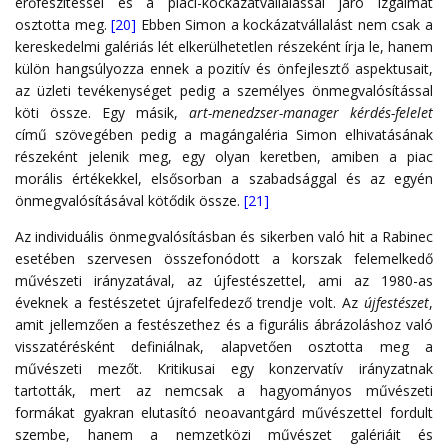
erőfeszítéssel és a piaci-kockázatvállalással járó izgalmat
osztotta meg.
[20]
Ebben Simon a kockázatvállalást nem csak a
kereskedelmi galériás lét elkerülhetetlen részeként írja le, hanem
külön hangsúlyozza ennek a pozitív és önfejlesztő aspektusait,
az üzleti tevékenységet pedig a személyes önmegvalósítással
köti össze. Egy másik,
art-menedzser-manager kérdés-felelet
című szövegében pedig a magángaléria Simon elhivatásának
részeként jelenik meg, egy olyan keretben, amiben a piac
morális értékekkel, elsősorban a szabadsággal és az egyén
önmegvalósításával kötődik össze.
[21]
Az individuális önmegvalósításban és sikerben való hit a Rabinec
esetében szervesen összefonódott a korszak felemelkedő
művészeti irányzatával, az újfestészettel, ami az 1980-as
éveknek a festészetet újrafelfedező trendje volt. Az
újfestészet
,
amit jellemzően a festészethez és a figurális ábrázoláshoz való
visszatérésként definiálnak, alapvetően osztotta meg a
művészeti mezőt. Kritikusai egy konzervatív irányzatnak
tartották, mert az nemcsak a hagyományos művészeti
formákat gyakran elutasító neoavantgárd művészettel fordult
szembe, hanem a nemzetközi művészet galériáit és