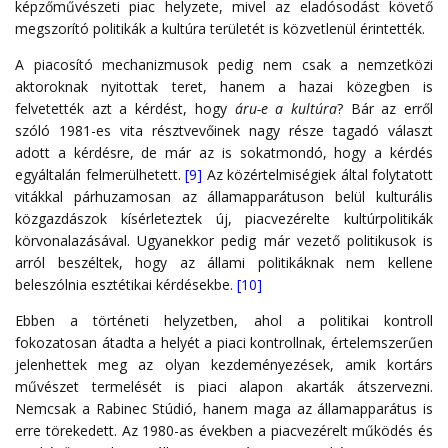
képzőművészeti piac helyzete, mivel az eladósodást követő
megszorító politikák a kultúra területét is közvetlenül érintették.
A piacosító mechanizmusok pedig nem csak a nemzetközi
aktoroknak nyitottak teret, hanem a hazai közegben is
felvetették azt a kérdést, hogy
áru-e a kultúra
? Bár az erről
szóló 1981-es vita résztvevőinek nagy része tagadó választ
adott a kérdésre, de már az is sokatmondó, hogy a kérdés
egyáltalán felmerülhetett.
[9]
Az közértelmiségiek által folytatott
vitákkal párhuzamosan az államapparátuson belül kulturális
közgazdászok kísérleteztek új, piacvezérelte kultúrpolitikák
körvonalazásával. Ugyanekkor pedig már vezető politikusok is
arról beszéltek, hogy az állami politikáknak nem kellene
beleszólnia esztétikai kérdésekbe.
[10]
Ebben a történeti helyzetben, ahol a politikai kontroll
fokozatosan átadta a helyét a piaci kontrollnak, értelemszerűen
jelenhettek meg az olyan kezdeményezések, amik kortárs
művészet termelését is piaci alapon akarták átszervezni.
Nemcsak a Rabinec Stúdió, hanem maga az államapparátus is
erre törekedett. Az 1980-as években a piacvezérelt működés és