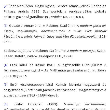
[2]
Éber Márk Áron, Gagyi Ágnes, Gerőcs Tamás, Jelinek Csaba és
Pinkasz András 1989: Szempontok a rendszerváltás globális
politikai gazdaságtanához. In:
Fordulat
, No. 21. 10-63.
[3]
Gosztola Annamária: A Rabinec Stúdió. In:
A modern poszt-jai.
Esszék, tanulmányok, dokumentumok a 80-as évek magyar
képzőművészetéről. Németh Lajos emlékére 65. születésnapján
. 253-
258.
Szoboszlai, János. “A Rabinec Galéria.” In
A modern poszt-jai
, Szerk.
Keserü Katalin, 249-52. Budapest: ELTE, 1994.
[4]
Ezek körül az írások közül a legfrissebb: Huth Júliusz: A
felhalmozott avantgárd – Az MNB műtárgyvásárlásairól. In:
Mérce
2021. május 15.
[5]
Erről részletesebben lásd Kalmár Melinda nagyszerű és
nagyszabású,
Történelmi galaxisok vonzásában – Magyarország és a
szovjetrendszer (1945 – 1990)
könyvét.
[6]
Szalai Erzsébet (1989):
Gazdasági mechanizmus,
reformtörekvések és nagyvállalati érdekek
. Közgazdasági és Jogi