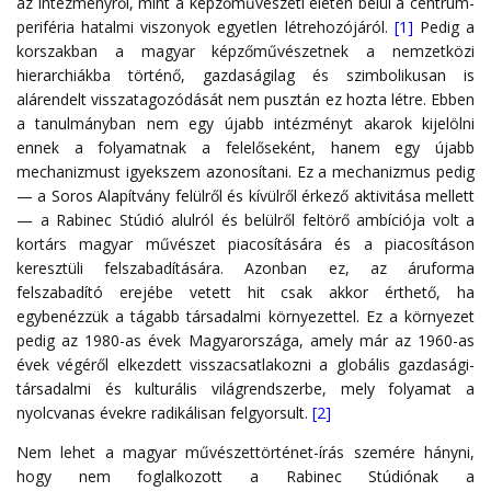
az intézményről, mint a képzőművészeti életen belül a centrum-
periféria hatalmi viszonyok egyetlen létrehozójáról.
[1]
Pedig a
korszakban a magyar képzőművészetnek a nemzetközi
hierarchiákba történő, gazdaságilag és szimbolikusan is
alárendelt visszatagozódását nem pusztán ez hozta létre. Ebben
a tanulmányban nem egy újabb intézményt akarok kijelölni
ennek a folyamatnak a felelőseként, hanem egy újabb
mechanizmust igyekszem azonosítani. Ez a mechanizmus pedig
— a Soros Alapítvány felülről és kívülről érkező aktivitása mellett
— a Rabinec Stúdió alulról és belülről feltörő ambíciója volt a
kortárs magyar művészet piacosítására és a piacosításon
keresztüli felszabadítására. Azonban ez, az áruforma
felszabadító erejébe vetett hit csak akkor érthető, ha
egybenézzük a tágabb társadalmi környezettel. Ez a környezet
pedig az 1980-as évek Magyarországa, amely már az 1960-as
évek végéről elkezdett visszacsatlakozni a globális gazdasági-
társadalmi és kulturális világrendszerbe, mely folyamat a
nyolcvanas évekre radikálisan felgyorsult.
[2]
Nem lehet a magyar művészettörténet-írás szemére hányni,
hogy nem foglalkozott a Rabinec Stúdiónak a