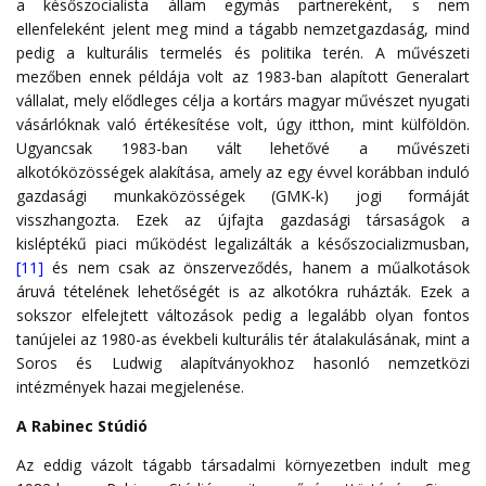
a későszocialista állam egymás partnereként, s nem
ellenfeleként jelent meg mind a tágabb nemzetgazdaság, mind
pedig a kulturális termelés és politika terén. A művészeti
mezőben ennek példája volt az 1983-ban alapított Generalart
vállalat, mely elődleges célja a kortárs magyar művészet nyugati
vásárlóknak való értékesítése volt, úgy itthon, mint külföldön.
Ugyancsak 1983-ban vált lehetővé a művészeti
alkotóközösségek alakítása, amely az egy évvel korábban induló
gazdasági munkaközösségek (GMK-k) jogi formáját
visszhangozta. Ezek az újfajta gazdasági társaságok a
kisléptékű piaci működést legalizálták a későszocializmusban,
[11]
és nem csak az önszerveződés, hanem a műalkotások
áruvá tételének lehetőségét is az alkotókra ruházták. Ezek a
sokszor elfelejtett változások pedig a legalább olyan fontos
tanújelei az 1980-as évekbeli kulturális tér átalakulásának, mint a
Soros és Ludwig alapítványokhoz hasonló nemzetközi
intézmények hazai megjelenése.
A Rabinec Stúdió
Az eddig vázolt tágabb társadalmi környezetben indult meg