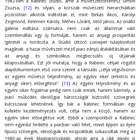
1982-ben a Rabinec Stúdió, amit a művészettörténész Simon
Zsuzsa,
[12]
és olyan, a korszak művészeti hierarchiáiban
pozíciótlan alkotók indítottak el, mint Birkás Ákos, Károlyi
Zsigmond, Kelemen Károly, Méhes Lóránt, Vető János. Az önálló
galéria indítása számukra nem csak az állammal való
szembenállás egy új formáját, hanem az anyagi prosperitás
ígéretét is hordozta. A Stúdió úttörő szerepet tulajdonított
magának a hazai művészeti mező piaci irányú átalakításában és
az anyagi és szimbolikus megbecsülés új útjainak
kitaposásában. Ezt jól mutatja, hogy a Rabinec céljait rögzítő
alapdokumentum első sora szerint a társulás „célja végsősoron
az egyéni művészi teljesítmény, az egyéni siker (erkölcsi és
anyagi siker) elősegítése”.
[13]
Az egyéni teljesítmény és az
egyéni siker fogalmai pedig nem csak ennek, hanem bármely, a
piaci működés ideológiai hátországát biztosító szövegnek
kulcsszavai lehetnének. Így bár a Rabinec formálisan egy
kollektív kezdeményezés volt, célja nem a közjó, hanem az
egyéni siker elősegítése volt. Ebből a szempontból a Rabinec
nem egyedül hirdette a piacban való hitet, mivel éppen az ilyen
típusú szövegek, ideológiák és közpolitikák sokasodtak meg az
1980-as évek Magyarországán, ahogy arra a cikk elején is