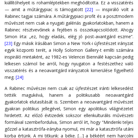
kiállítóhelyeit is rohamléptekben meghódította. Ez a visszatérés
— amit a műtárgypiac is támogatott
[22]
— inspiráló volt a
Rabinec tagjai számára. A műtárgypiaci profit és a posztmodern
művészet nem csak a nyugati galériás gyakorlatokban, hanem a
Rabinec résztvevőinek a fejében is összekapcsolódott. Ahogy
Simon írta: „ez, hogy eladás, elég jó post-avantgárd eszme”.
[23]
Egy másik írásában Simon a New York-i újfestészet irányzat
egyik központi terét, a Holly Solomon Gallery-t említi számára
inspiráló mintaként, az 1982-es Velencei Biennálé kapcsán pedig
lelkesen számol be arról, hogy nyugaton a festészethez való
visszatérés és a neoavantgárd irányzatok kimerülése figyelhető
meg.
[24]
A Rabinec művészei nem csak az újfestészet iránti lelkesedést
tették magukévá, hanem a politikusabb neoavantgárd
gyakorlatok elutasítását is. Szemben a neoavantgárd művészet
gyakran politikus jellegével, Simon egy apolitikus világnézetet
hirdetett. Az előző évtizedek sokszor ellenkulturális művészeti
formáival szembefordulva, Simon arról írt, hogy “Mindenki teljes
gőzzel a katasztrófa-irányba nyomul, mi már a katasztrófa utáni
korba értünk. A mi titkunk: a béke. […] a békéért nem harcolni