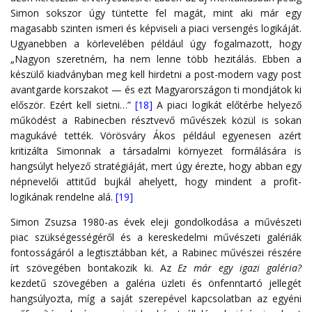
Simon sokszor úgy tüntette fel magát, mint aki már egy
magasabb szinten ismeri és képviseli a piaci versengés logikáját.
Ugyanebben a körlevelében például úgy fogalmazott, hogy
„Nagyon szeretném, ha nem lenne több hezitálás. Ebben a
készülő kiadványban meg kell hirdetni a post-modern vagy post
avantgarde korszakot — és ezt Magyarországon ti mondjátok ki
először. Ezért kell sietni…”
[18]
A piaci logikát előtérbe helyező
működést a Rabinecben résztvevő művészek közül is sokan
magukávé tették. Vörösváry Ákos például egyenesen azért
kritizálta Simonnak a társadalmi környezet formálására is
hangsúlyt helyező stratégiáját, mert úgy érezte, hogy abban egy
népnevelői attitűd bujkál ahelyett, hogy mindent a profit-
logikának rendelne alá.
[19]
Simon Zsuzsa 1980-as évek eleji gondolkodása a művészeti
piac szükségességéről és a kereskedelmi művészeti galériák
fontosságáról a legtisztábban két, a Rabinec művészei részére
írt szövegében bontakozik ki. Az
Ez már egy igazi galéria?
kezdetű szövegében a galéria üzleti és önfenntartó jellegét
hangsúlyozta, míg a saját szerepével kapcsolatban az egyéni