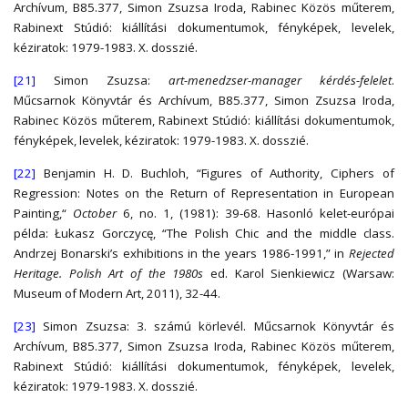
Archívum, B85.377, Simon Zsuzsa Iroda, Rabinec Közös műterem,
Rabinext Stúdió: kiállítási dokumentumok, fényképek, levelek,
kéziratok: 1979-1983. X. dosszié.
[21]
Simon Zsuzsa:
art-menedzser-manager kérdés-felelet
.
Műcsarnok Könyvtár és Archívum, B85.377, Simon Zsuzsa Iroda,
Rabinec Közös műterem, Rabinext Stúdió: kiállítási dokumentumok,
fényképek, levelek, kéziratok: 1979-1983. X. dosszié.
[22]
Benjamin H. D. Buchloh, “Figures of Authority, Ciphers of
Regression: Notes on the Return of Representation in European
Painting,“
October
6, no. 1, (1981): 39-68. Hasonló kelet-európai
példa: Łukasz Gorczycę, “The Polish Chic and the middle class.
Andrzej Bonarski’s exhibitions in the years 1986-1991,” in
Rejected
Heritage. Polish Art of the 1980s
ed. Karol Sienkiewicz (Warsaw:
Museum of Modern Art, 2011), 32-44.
[23]
Simon Zsuzsa: 3. számú körlevél. Műcsarnok Könyvtár és
Archívum, B85.377, Simon Zsuzsa Iroda, Rabinec Közös műterem,
Rabinext Stúdió: kiállítási dokumentumok, fényképek, levelek,
kéziratok: 1979-1983. X. dosszié.