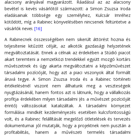
alacsony arányával magyarázott. Ráadásul az az alacsony
bevétel is kevés vásárlótól származott: a Simon Zsuzsa Iroda
eladásainak többsége egy személyhez, Kulcsár Imréhez
kötődött, míg a Rabinec könyvelésében nincsenek feltüntetve a
vásárlók nevei.
[16]
A Rabinecnek összességében nem sikerült áttörést hoznia és
teljesítenie kitűzött célját, az alkotók gazdasági helyzetének
megváltoztatását. Ennek a célnak az érdekében a Stúdió piacot
akart teremteni a nemzetközi trendekkel együtt mozgó kortárs
művészetnek és úgy akarta megváltoztatni a képzőművészet
társadalmi pozícióját, hogy azt a piaci viszonyok által formált
áruvá tegye. A Simon Zsuzsa Iroda és a Rabinec történeti
értékelésénél viszont nem állhatunk meg a veszteségeik
nyugtázásánál, hanem fontos azt is látnunk, hogy a vállalkozás
profitja érdekében milyen társadalmi (és a művészet pozícióját
érintő) változásokat katalizáltak. A társadalmi környezet
formálása mindkét kezdeményezés esetében kulcsfontosságú
volt, és a Rabinec felállítását megelőző ötletelések és tervezés
dokumentumai jól mutatják, hogy a projektnek nem pusztán a
profitabilitás, hanem a művészeti termelés társadalmi