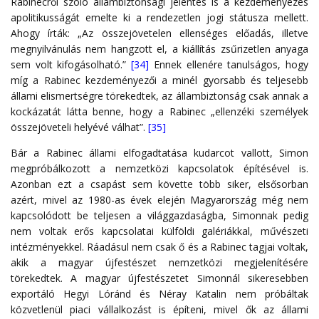
Rabinecről szóló állambiztonsági jelentés is a kezdeményezés
apolitikusságát emelte ki a rendezetlen jogi státusza mellett.
Ahogy írták: „Az összejövetelen ellenséges előadás, illetve
megnyilvánulás nem hangzott el, a kiállítás zsűrizetlen anyaga
sem volt kifogásolható.”
[34]
Ennek ellenére tanulságos, hogy
míg a Rabinec kezdeményezői a minél gyorsabb és teljesebb
állami elismertségre törekedtek, az állambiztonság csak annak a
kockázatát látta benne, hogy a Rabinec „ellenzéki személyek
összejöveteli helyévé válhat”.
[35]
Bár a Rabinec állami elfogadtatása kudarcot vallott, Simon
megpróbálkozott a nemzetközi kapcsolatok építésével is.
Azonban ezt a csapást sem követte több siker, elsősorban
azért, mivel az 1980-as évek elején Magyarország még nem
kapcsolódott be teljesen a világgazdaságba, Simonnak pedig
nem voltak erős kapcsolatai külföldi galériákkal, művészeti
intézményekkel. Ráadásul nem csak ő és a Rabinec tagjai voltak,
akik a magyar újfestészet nemzetközi megjelenítésére
törekedtek. A magyar újfestészetet Simonnál sikeresebben
exportáló Hegyi Lóránd és Néray Katalin nem próbáltak
közvetlenül piaci vállalkozást is építeni, mivel ők az állami