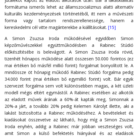
jutalékot kapott az eladott alkotások után. Bár a lakáskiállítás
formátuma ismerős lehet az államszocializmus alatti alternatív
kulturális kezdeményezések történetéből, itt nem a művészeti
forma vagy tartalom rendszerellenessége, hanem a
kereskedelmi cél vitte magánterekbe a kiállításokat.
[15]
A Simon Zsuzsa Iroda működésével egyidőben Simon
képzőművészekkel együttműködésben a Rabinec Stúdió
előkészítésébe is belevágott. A Simon Zsuzsa Iroda rövid,
tizenhét hónapos működése alatt összesen 50.000 forintos (ez
mai értéken bő másfél millió forint) forgalmat bonyolított le. A
mindössze öt hónapig működő Rabinec Stúdió forgalma pedig
34.000 forint (mai értéken bő egymillió forint) volt. Bár egyik
szervezet forgalma sem volt különösebben magas, a két üzleti
modell mégis eltért egymástól. A Rabinec esetében az alkotók
az eladott művek árának a 60%-át kapták meg, Simonnak a
20%-a járt, a további 20% pedig Kelemen Károlyt illette, aki a
lakást biztosította a Rabinec működéséhez. A bevételeket és
kiadásokat összevetve az látható, hogy míg a Simon Zsuzsa
Iroda enyhén, addig a Rabinec már jobban veszteséges volt,
amit Simon a külső befektetés hiányával és az eladások