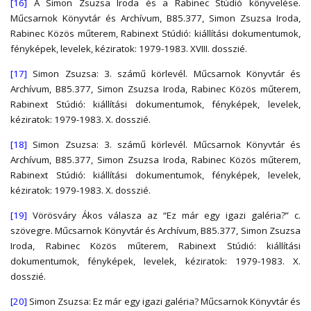
[16]
A Simon Zsuzsa Iroda és a Rabinec Stúdió könyvelése.
Műcsarnok Könyvtár és Archívum, B85.377, Simon Zsuzsa Iroda,
Rabinec Közös műterem, Rabinext Stúdió: kiállítási dokumentumok,
fényképek, levelek, kéziratok: 1979-1983. XVIII. dosszié.
[17]
Simon Zsuzsa: 3. számű körlevél. Műcsarnok Könyvtár és
Archívum, B85.377, Simon Zsuzsa Iroda, Rabinec Közös műterem,
Rabinext Stúdió: kiállítási dokumentumok, fényképek, levelek,
kéziratok: 1979-1983. X. dosszié.
[18]
Simon Zsuzsa: 3. számű körlevél. Műcsarnok Könyvtár és
Archívum, B85.377, Simon Zsuzsa Iroda, Rabinec Közös műterem,
Rabinext Stúdió: kiállítási dokumentumok, fényképek, levelek,
kéziratok: 1979-1983. X. dosszié.
[19]
Vörösváry Ákos válasza az “Ez már egy igazi galéria?” c.
szövegre. Műcsarnok Könyvtár és Archívum, B85.377, Simon Zsuzsa
Iroda, Rabinec Közös műterem, Rabinext Stúdió: kiállítási
dokumentumok, fényképek, levelek, kéziratok: 1979-1983. X.
dosszié.
[20]
Simon Zsuzsa: Ez már egy igazi galéria? Műcsarnok Könyvtár és