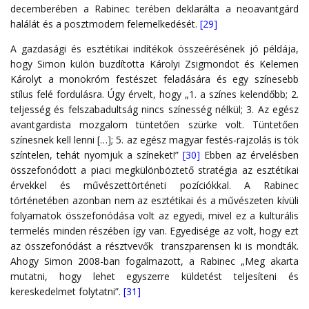
decemberében a Rabinec terében deklarálta a neoavantgárd
halálát és a posztmodern felemelkedését.
[29]
A gazdasági és esztétikai indítékok összeérésének jó példája,
hogy Simon külön buzdította Károlyi Zsigmondot és Kelemen
Károlyt a monokróm festészet feladására és egy színesebb
stílus felé fordulásra. Úgy érvelt, hogy „1. a színes kelendőbb; 2.
teljesség és felszabadultság nincs színesség nélkül; 3. Az egész
avantgardista mozgalom tüntetően szürke volt. Tüntetően
színesnek kell lenni […]; 5. az egész magyar festés-rajzolás is tök
színtelen, tehát nyomjuk a színeket!”
[30]
Ebben az érvelésben
összefonódott a piaci megkülönböztető stratégia az esztétikai
érvekkel és művészettörténeti pozíciókkal. A Rabinec
történetében azonban nem az esztétikai és a művészeten kívüli
folyamatok összefonódása volt az egyedi, mivel ez a kulturális
termelés minden részében így van. Egyedisége az volt, hogy ezt
az összefonódást a résztvevők transzparensen ki is mondták.
Ahogy Simon 2008-ban fogalmazott, a Rabinec „Meg akarta
mutatni, hogy lehet egyszerre küldetést teljesíteni és
kereskedelmet folytatni”.
[31]