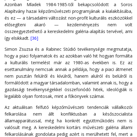
Azonban Mladek 1984-1985-től bekapcsolódott a Soros
Alapítvány hazai képzőművészeti programjának a kialakításába,
és ez — a társadalmi változást non-profit kulturális eszközökkel
elősegíteni akaró — kezdeményezés nem volt
összeegyeztethető a kereskedelmi galéria-alapítás tervével, ami
így elsikkadt.
[36]
Simon Zsuzsa és a Rabinec Stúdió tevékenysége megmutatja,
hogy a piaci folyamatok és az azokban való hit hogyan formálta
a kulturális termelést már az 1980-as években is. Ez az
esettanulmány nemcsak annak a példája, hogy a piaci átmenet
nem pusztán felülről és kívülről, hanem alulról és belülről is
formálódott a magyar társadalomban, valamint annak is, hogy a
gazdasági tevékenységekkel összefonódó hitek, ideológiák is
legalább olyan fontosak, mint a főkönyvek számai.
Az aktuálisan felfutó képzőművészeti tendenciák vállalkozói
felkarolása nem állt konfliktusban a későszocialista
államapparátussal, még ha konkrét együttműködés nem is
valósult meg. A kereskedelmi kortárs művészeti galéria állami
felkarolásának gondolata pedig azért is merülhetett fel, mert a