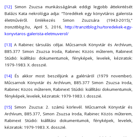
[12]
Simon Zsuzsa munkásságának eddigi legjobb áttekintését
Balázs Kata nekrológja adja:
“Töredékek egy könyvtáros galerista
életművéről. Emlékezés Simon Zsuzsára (1943-2015),”
tranzitblog.hu
, April 5, 2016,
http://tranzitblog.hu/toredekek-egy-
konyvtaros-galerista-eletmuverol/
[13]
A Rabinec társulás céljai. Műcsarnok Könyvtár és Archívum,
B85.377 Simon Zsuzsa Iroda, Rabinec Közös műterem, Rabinext
Stúdió: kiállítási dokumentumok, fényképek, levelek, kéziratok:
1979-1983. X. dosszié.
[14]
És akkor most beszéljünk a galériáról (1979 november).
Műcsarnok Könyvtár és Archívum, B85.377 Simon Zsuzsa Iroda,
Rabinec Közös műterem, Rabinext Stúdió: kiállítási dokumentumok,
fényképek, levelek, kéziratok: 1979-1983. I. dosszié.
[15]
Simon Zsuzsa: 2. számú körlevél. Műcsarnok Könyvtár és
Archívum, B85.377, Simon Zsuzsa Iroda, Rabinec Közös műterem,
Rabinext Stúdió: kiállítási dokumentumok, fényképek, levelek,
kéziratok: 1979-1983. X. dosszié.