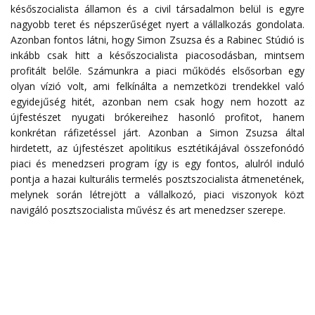
későszocialista államon és a civil társadalmon belül is egyre
nagyobb teret és népszerűséget nyert a vállalkozás gondolata.
Azonban fontos látni, hogy Simon Zsuzsa és a Rabinec Stúdió is
inkább csak hitt a későszocialista piacosodásban, mintsem
profitált belőle. Számunkra a piaci működés elsősorban egy
olyan vízió volt, ami felkínálta a nemzetközi trendekkel való
egyidejűség hitét, azonban nem csak hogy nem hozott az
újfestészet nyugati brókereihez hasonló profitot, hanem
konkrétan ráfizetéssel járt. Azonban a Simon Zsuzsa által
hirdetett, az újfestészet apolitikus esztétikájával összefonódó
piaci és menedzseri program így is egy fontos, alulról induló
pontja a hazai kulturális termelés posztszocialista átmenetének,
melynek során létrejött a vállalkozó, piaci viszonyok közt
navigáló posztszocialista művész és art menedzser szerepe.