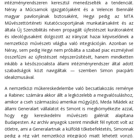
intézményrendszeren keresztül menedzselték a tendenciát.
Néray a Műcsarnok igazgatójaként és a Velencei Biennálé
magyar pavilonjának biztosaként, Hegyi pedig az MTA
Művészettörténeti Kutatócsoportjának munkatársaként és az
általa Új Szenzibilitás néven propagált újfestészet kurátoraként
és ideológusaként dolgozott az irányzat hazai képviselőinek a
nemzetközi művészeti világba való integrációján. Azonban se
Néray, sem pedig Hegyi nem próbálta a szabad piac eszméjével
összefűzni az újfestészet népszerűsítését, hanem mindketten
inkább a későszocialista állami intézményrendszer által adott
szabadságok közt navigáltak — szemben Simon piacpárti
idealizmusával.
A nemzetközi műkereskedelembe való becsatlakozás reménye
a Rabinec számára akkor állt a legközelebb a megvalósuláshoz,
amikor a cseh származású amerikai műgyűjtő, Meda Mládek az
állami Generalart vállalatot és Simont is megkörnyékezte azzal,
hogy egy kereskedelmi művészeti galériát alapítana
Budapesten. Az archív anyagok szerint mindkét fél nyitott volt az
ötletre, ami a Generalartnak a külföldi tőkebefektetés, Simonnak
pedig a rég várt nemzetközi integráció miatt lehetett vonzó.