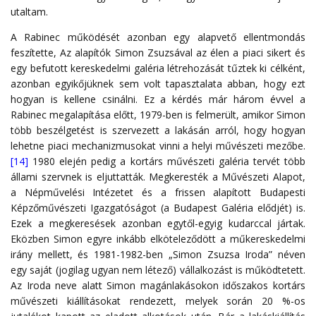
utaltam.
A Rabinec működését azonban egy alapvető ellentmondás
feszítette, Az alapítók Simon Zsuzsával az élen a piaci sikert és
egy befutott kereskedelmi galéria létrehozását tűztek ki célként,
azonban egyikőjüknek sem volt tapasztalata abban, hogy ezt
hogyan is kellene csinálni. Ez a kérdés már három évvel a
Rabinec megalapítása előtt, 1979-ben is felmerült, amikor Simon
több beszélgetést is szervezett a lakásán arról, hogy hogyan
lehetne piaci mechanizmusokat vinni a helyi művészeti mezőbe.
[14]
1980 elején pedig a kortárs művészeti galéria tervét több
állami szervnek is eljuttatták. Megkeresték a Művészeti Alapot,
a Népművelési Intézetet és a frissen alapított Budapesti
Képzőművészeti Igazgatóságot (a Budapest Galéria elődjét) is.
Ezek a megkeresések azonban egytől-egyig kudarccal jártak.
Eközben Simon egyre inkább elköteleződött a műkereskedelmi
irány mellett, és 1981-1982-ben „Simon Zsuzsa Iroda” néven
egy saját (jogilag ugyan nem létező) vállalkozást is működtetett.
Az Iroda neve alatt Simon magánlakásokon időszakos kortárs
művészeti kiállításokat rendezett, melyek során 20 %-os