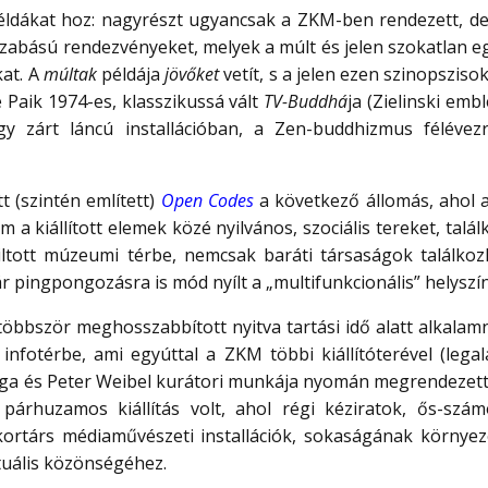
ldákat hoz: nagyrészt ugyancsak a ZKM-ben rendezett, de
abású rendezvényeket, melyek a múlt és jelen szokatlan egy
kat. A
múltak
példája
jövőket
vetít, s a jelen ezen szinopsziso
aik 1974-es, klasszikussá vált
TV-Buddhá
ja (Zielinski em
egy zárt láncú installációban, a Zen-buddhizmus féléve
 (szintén említett)
Open Codes
a következő állomás, ahol 
 a kiállított elemek közé nyilvános, szociális tereket, tal
iltott múzeumi térbe, nemcsak baráti társaságok találko
 pingpongozásra is mód nyílt a „multifunkcionális” helyszí
a többször meghosszabbított nyitva tartási idő alatt alkala
 infotérbe, ami egyúttal a ZKM többi kiállítóterével (lega
 Vega és Peter Weibel kurátori munkája nyomán megrendezet
 párhuzamos kiállítás volt, ahol régi kéziratok, ős-sz
kortárs médiaművészeti installációk, sokaságának környez
tuális közönségéhez.