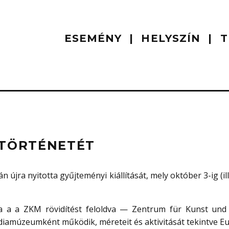
ESEMÉNY
HELYSZÍN
T
 TÖRTÉNETÉT
 újra nyitotta gyűjteményi kiállítását, mely október 3-ig (
a a a ZKM rövidítést feloldva — Zentrum für Kunst und
édiamúzeumként működik, méreteit és aktivitását tekintve E