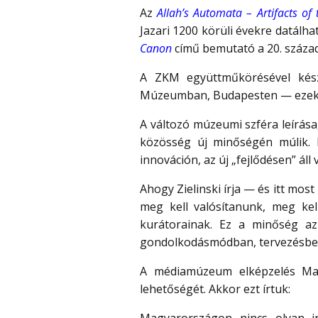
Az
Allah’s Automata – Artifacts of
Jazari 1200 körüli évekre datálh
Canon
című bemutató a 20. századi
A ZKM együttműkörésével készül
Múzeumban, Budapesten — eze
A változó múzeumi szféra leírása
közösség új minőségén múlik. E
innováción, az új „fejlődésen” áll 
Ahogy Zielinski írja — és itt most
meg kell valósítanunk, meg ke
kurátorainak. Ez a minőség az 
gondolkodásmódban, tervezésbe
A médiamúzeum elképzelés Ma
lehetőségét. Akkor ezt írtuk: