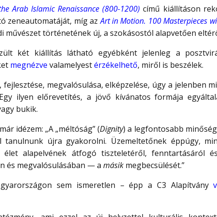
 the Arab Islamic Renaissance (800-1200)
című kiállításon rek
ató zeneautomatáját, míg az
Art in Motion. 100 Masterpieces w
 művészet történetének új, a szokásostól alapvetően eltérő
t két kiállítás látható egyébként jelenleg a posztvirá
ket
megnézve
valamelyest
érzékelhető
, miről is beszélek.
, fejlesztése, megvalósulása, elképzelése, úgy a jelenben m
gy ilyen előrevetítés, a jövő kívánatos formája egyált
vagy bukik.
 már idézem: „A „méltóság” (
Dignity
) a legfontosabb minősé
ll tanulnunk újra gyakorolni. Üzemeltetőnek éppúgy, m
élet alapelvének átfogó tiszteletéről, fenntartásáról és
n és megvalósulásában — a
másik
megbecsülését.”
gyarországon sem ismeretlen – épp a C3 Alapítvány
v