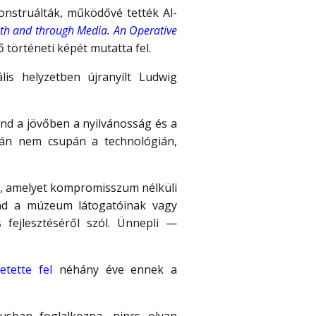
onstruálták, működővé tették Al-
ith and through Media. An Operative
 történeti képét mutatta fel.
lis helyzetben újranyílt Ludwig
ind a jövőben a nyilvánosság és a
alán nem csupán a technológián,
g, amelyet kompromisszum nélküli
ind a múzeum látogatóinak vagy
 fejlesztéséről szól. Ünnepli —
etette fel
néhány éve ennek a