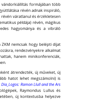
 vándorkiállítás formájában több
üttlátása révén adnak inspiráló,
k révén váratlanul és érzékletesen
blematikus példája) révén, mágikus
zredes hagyománya és a vibráló
a ZKM nemcsak hogy belépti díjat
álkozásra, rendezvényekre alkalmat
zhattak, hanem minikonferenciák,
nen.
mnként átrendezték, új műveket, új
lább hatot lehet megszámolni) is
t
Dia_Logos: Ramon Llull and the Ars
ámológépek, Raymondus Lullus és
etében, új kontextusba helyezve