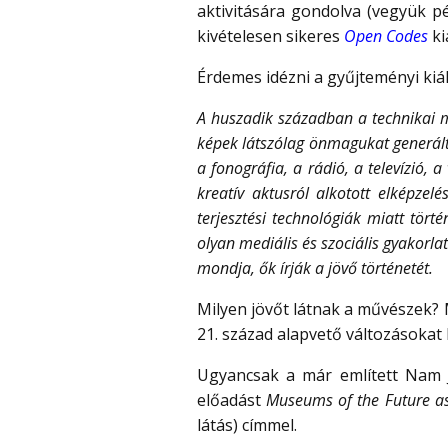
aktivitására gondolva (vegyük p
kivételesen sikeres
Open Codes
ki
Érdemes idézni a gyűjteményi kiál
A huszadik században a technikai 
képek látszólag önmagukat generáltá
a fonográfia, a rádió, a televízió,
kreatív aktusról alkotott elképzel
terjesztési technológiák miatt tör
olyan mediális és szociális gyakorl
mondja, ők írják a jövő történetét.
Milyen jövőt látnak a művészek? 
21. század alapvető változásokat
Ugyancsak a már említett Nam Ju
előadást
Museums of the Future as
látás) címmel.