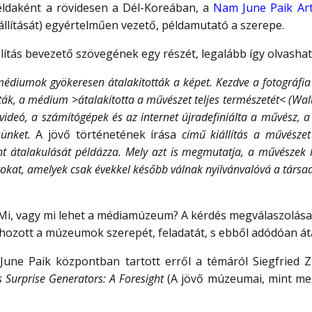
éldaként a rövidesen a Dél-Koreában, a
Nam June Paik Ar
állítását) egyértelműen vezető, példamutató a szerepe.
lítás bevezető szövegének egy részét, legalább így olvashat
médiumok gyökeresen átalakították a képet. Kezdve a fotográfi
k, a médium >átalakította a művészet teljes természetét< (Walt
 a videó, a számítógépek és az internet újradefiniálta a művész, 
ésünket.
A jövő történetének írása
című kiállítás a művészet
tént átalakulását példázza. Mely azt is megmutatja, a művészek
atokat, amelyek csak évekkel később válnak nyilvánvalóvá a társa
Mi, vagy mi lehet a médiamúzeum? A kérdés megválaszolása 
 hozott a múzeumok szerepét, feladatát, s ebből adódóan áta
ne Paik központban tartott erről a témáról Siegfried Zi
 Surprise Generators: A Foresight
(A jövő múzeumai, mint meg