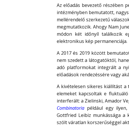
Az előadás bevezető részében pé
intézményben bemutatott, nagysz
mellérendelő szerkezetű válaszo
megmutatkozik. Ahogy Nam June P
módon két időnyíl találkozik 
elektronikus kép permanenciája.
A 2017 és 2019 között bemutatott
nem szedett a látogatóktól, hanem
adó platformokat integrált a ny
előadások rendezéssére vagy akár
A kivételesen sikeres kiállítást 
elemeket kapcsoltak e fluktuáló
interferált: a Zielinski, Amador
Combinatoria
például egy ilyen,
Gottfried Leibiz munkássága a 
szólt váratlan korszerűséggel ak