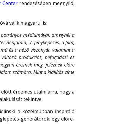
t Center
rendezésében megnyíló,
óvá válik magyarul is:
a botrányos médiumával, amelynél a
er Benjamin). A fényképezés, a film,
a mű és a néző viszonyát, valamint a
 változó produkciós, befogadási és
 hogyan éreznek meg, jeleznek előre
dalom számára. Mint a kiállítás címe
előtt érdemes utalni arra, hogy a
lakulását tekintve.
elinski a közelmúltban inspiráló
lepetés-generátorok: egy előre-