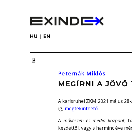
Skip
to
main
content
HU
EN
Peternák Miklós
MEGÍRNI A JÖVŐ
A karlsruhei ZKM 2021 május 28-án
ig)
megtekinthető
.
A
művészeti és média központ
, h
kezdettől, vagyis harminc éve m