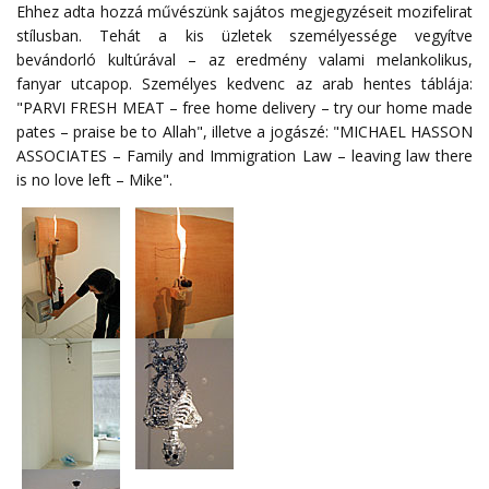
Ehhez adta hozzá művészünk sajátos megjegyzéseit mozifelirat
stílusban. Tehát a kis üzletek személyessége vegyítve
bevándorló kultúrával – az eredmény valami melankolikus,
fanyar utcapop. Személyes kedvenc az arab hentes táblája:
"PARVI FRESH MEAT – free home delivery – try our home made
pates – praise be to Allah", illetve a jogászé: "MICHAEL HASSON
ASSOCIATES – Family and Immigration Law – leaving law there
is no love left – Mike".