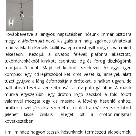
Továbbevezve a langyos napsütésben hősünk immár biztosra
megy: a
Modern Art
nevű kis galéria mindig izgalmas tárlatokat
rendez. Martin Kersels kiállítása épp most nyílt meg és van miért
lelkesedni. Kezdjük a divatos felével: plafonra akasztott,
tükördarabkákból kirakott csontváz lóg és forog diszkógömb
módjára. 5 pont. Majd két különös szerkezet. Az egyik igen
komplex: egy cd-lejátszóból két drót vezet ki, amelyek alatt
tüzet gyújtva a láng átforrósítja a drótokat, s halkan ugyan, de
hallhatóvá teszi a zene ritmusát a tűz pattogásában. A másik
munka egyszerűbb: egy dróton lógó zacskót a föld fölött
valamivel mozgat egy kis masina. A látvány hasonló ahhoz,
amikor a szél játszik a szeméttel, csak itt a már ezerszer látott
jelenet kissé cinikus jelleget ölt a dróton-rángatás
következtében.
Hm, mindez nagyon tetszik hősünknek: természeti alapelemek,