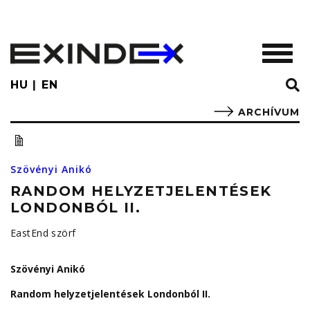
Skip
to
main
TOGGL
content
HU
EN
ARCHÍVUM
Szövényi Anikó
RANDOM HELYZETJELENTÉSEK
LONDONBÓL II.
EastEnd szörf
Szövényi Anikó
Random helyzetjelentések Londonból II.