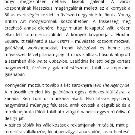
hogy megtekintsen néhány kisebb galériát. A város
központjának klasszikus magángalériái mellett ez a környék a
80-as évek végén kezdett művészeti negyeddé fejlődni a Young
British Art mozgalomnak köszönhetően. A frissesség még
érezhető annak ellenére, hogy miután felkapottá vált, erősen
elkezdett kommercializálódni. A környék központja a Hoxton
Square. Itt található a
Lux Centre
– művészeti központ mozival,
galériával, workshopokkal, trendi kávézóval és benne sok
művésszel. Mivel pillanatnyilag itt nincs kiállítás, hősünk átugrott
a szemben álló
White Cube2
-be. Csalódnia kellett: belga kortárs
nagyméretű, érzékeny galambfestészetet talált az impozáns
galériában.
Könnyedén mozdult tovább a két saroknyira levő
The Agency
-be.
A második emeleti kis galériában egész érdekes kiállításra, a
kanadai Ken Lum új munkáira akadt. Első blikkre egyszerű,
nagyméretű műanyag felületek, amik ötvözik a cégtáblák és a
mozik bejárata fölött található világító panelek egyszerű ódivatú
design-ját.
A színes táblák kis vállalkozások reklámjainak imitációi, mint pl.
temetési vállalkozóé, kínai pénzügyi tanácsadóé, arab hentesé.