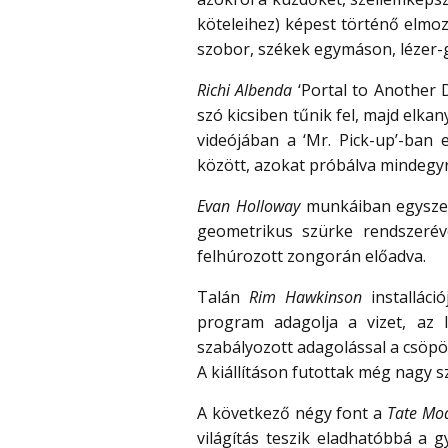
köteleihez) képest történő elmoz
szobor, székek egymáson, lézer-
Richi Albenda
‘Portal to Another D
szó kicsiben tűnik fel, majd elka
videójában a ‘Mr. Pick-up’-ban 
között, azokat próbálva mindegyr
Evan Holloway
munkáiban egyszerű
geometrikus szürke rendszerév
felhúrozott zongorán előadva.
Talán
Rim Hawkinson
installáci
program adagolja a vizet, az 
szabályozott adagolással a csöpö
A kiállításon futottak még nagy sz
A következő négy font a
Tate Mo
világítás teszik eladhatóbbá a 