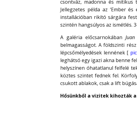
csontváz, madonna és mitikus t
Jellegzetes példa az ‘Ember és 
installációban rikító sárgára f
szintén hangsúlyos az ismétlés. 3
A galéria előcsarnokában
Juan
belmagasságot. A földszinti rés
lépcsőmélyedések lennének [
pi
leghátsó egy igazi akna benne fel-
helyszínen óhatatlanul felfelé t
köztes szintet fednek fel. Körf
csukott ablakok, csak a lift búgása
Hősünkből a vizitek kihozták a 