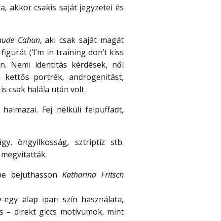
a, akkor csakis saját jegyzetei és
aude Cahun
, aki csak saját magát
gurát (‘I’m in training don’t kiss
n. Nemi identitás kérdések, női
 kettős portrék, androgenitást,
 csak halála után volt.
almazai. Fej nélküli felpuffadt,
y, öngyilkosság, sztriptíz stb.
megvitatták.
ébe bejuthasson
Katharina Fritsch
egy alap ipari szín használata,
us – direkt giccs motívumok, mint