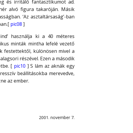
 és irritáló fantasztikumot ad.
hér alvó figura takaróján. Másik
sságban. ‘Az asztaltársaság’-ban
ban.[
pic08
]
ind’ használja ki a 40 méteres
ikus minták mintha lefelé vezető
 festettektől, különösen mivel a
ó alagsori részével. Ezen a második
étbe. [
pic10
] S lám az aknák egy
resszív beállításokba merevedve,
zne az ember.
2001. november 7.