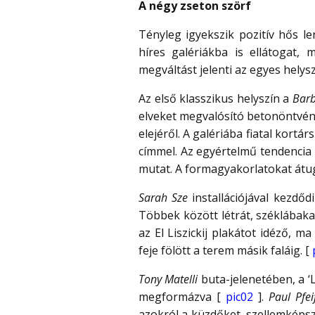
A négy zseton szörf
Tényleg igyekszik pozitív hős l
híres galériákba is ellátogat,
megváltást jelenti az egyes helys
Az első klasszikus helyszín a
Barb
elveket megvalósító betonöntvén
elejéről. A galériába fiatal kortá
címmel. Az egyértelmű tendencia 
mutat. A formagyakorlatokat átu
Sarah Sze
installációjával kezdőd
Többek között létrát, széklábakat
az El Liszickij plakátot idéző, 
feje fölött a terem másik faláig. [
Tony Matelli
buta-jelenetében, a ‘
megformázva [
pic02
].
Paul Pfe
azokról a küzdőket, szellemképsz