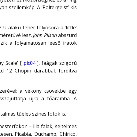
n szellemkép. A ‘Poltergeist’ kis
U alakú fehér folyosóra a ‘little’
 méretűvé lesz.
John Pilson
abszurd
szik a folyamatosan leeső iratok
y Scale’ [
pic04
], faágak szigorú
d 12 Chopin darabbal, fordítva
szerével: a vékony csövekbe egy
szajuttatja újra a főáramba. A
talmas tűéles színes fotók is.
esterfokon – lila falak, sejtelmes
esen. Picabia, Duchamp, Chirico,