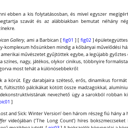
enni ebben a kis folytatásosban, és mivel egyszer megígér
 megtartja szavát és az alábbiakban bemutat néhány né
zínekre.
ican Gallery
, ami a Barbican [
fig01
] [
fig02
] épületegyüttesé
y-komplexum hősünkben mindig a kőbányai művelődési ház 
rs amerikai művészetet gyűjtöttek egybe, a legújabb győztes 
a színes, nagy, játékos, olykor cinikus, többnyire formalis
gorva most tehát a különösebbekről:
ik a körút. Egy darabjaira széteső, erős, dinamikus formát 
, fültisztító pálcikákat kötött össze madzagokkal, alumíni
ma dekonstruktivistának nevezhető ügy a sarokból robban ki,
pic01
]
Lost and Sick: Winter Version’-ben három részeg fiú hány a
iffer
videójában (‘The Long Count’) híres bokszmeccseket 
erű mozikhoz jutott. [
pic03
] A bokszolók körvonalai a kör