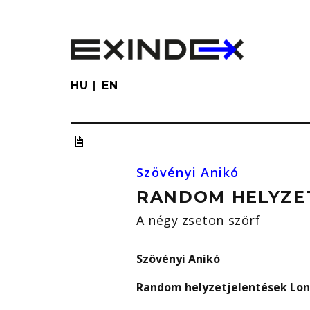
Skip
to
main
content
HU
EN
Szövényi Anikó
RANDOM HELYZET
A négy zseton szörf
Szövényi Anikó
Random helyzetjelentések Lond