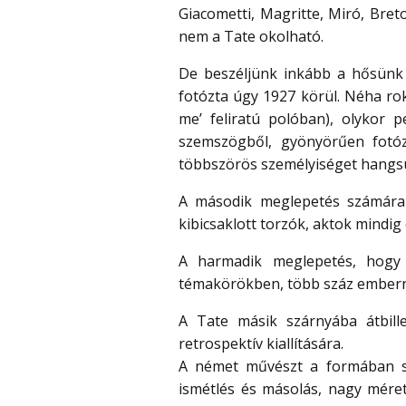
Giacometti, Magritte, Miró, Breto
nem a Tate okolható.
De beszéljünk inkább a hősünk 
fotózta úgy 1927 körül. Néha roko
me’ feliratú polóban), olykor 
szemszögből, gyönyörűen fotóz
többszörös személyiséget hangsúl
A második meglepetés számár
kibicsaklott torzók, aktok mindig
A harmadik meglepetés, hogy a 
témakörökben, több száz emberne
A Tate másik szárnyába átbil
retrospektív kiallítására.
A német művészt a formában szi
ismétlés és másolás, nagy mére