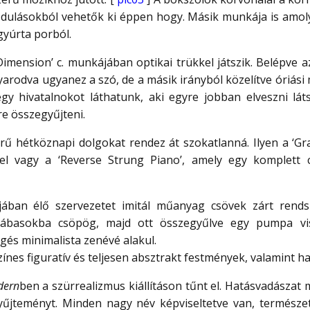
dulásokból vehetők ki éppen hogy. Másik munkája is amolya
gyúrta porból.
imension’ c. munkájában optikai trükkel játszik. Belépve az 
nyarodva ugyanez a szó, de a másik irányból közelítve óriási
egy hivatalnokot láthatunk, aki egyre jobban elveszni lát
e összegyűjteni.
 hétköznapi dolgokat rendez át szokatlanná. Ilyen a ‘Gra
el vagy a ‘Reverse Strung Piano’, amely egy komplett c
ójában élő szervezetet imitál műanyag csövek zárt rend
lábasokba csöpög, majd ott összegyűlve egy pumpa vis
gés minimalista zenévé alakul.
ínes figuratív és teljesen absztrakt festmények, valamint ha
dern
ben
a szürrealizmus kiállításon tűnt el. Hatásvadászat m
gyűjteményt. Minden nagy név képviseltetve van, természet