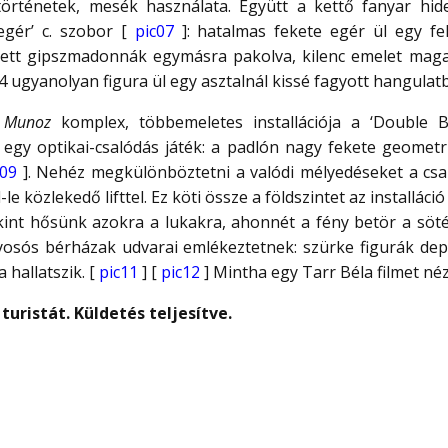
örténetek, mesék használata. Együtt a kettő fanyar hideg
egér’ c. szobor [
pic07
]: hatalmas fekete egér ül egy fe
estett gipszmadonnák egymásra pakolva, kilenc emelet maga
4 ugyanolyan figura ül egy asztalnál kissé fagyott hangulat
 Munoz
komplex, többemeletes installációja a ‘Double B
z egy optikai-csalódás játék: a padlón nagy fekete geometr
c09
]. Nehéz megkülönböztetni a valódi mélyedéseket a csak
le közlekedő lifttel. Ez köti össze a földszintet az installáci
ekint hősünk azokra a lukakra, ahonnét a fény betör a söt
olyosós bérházak udvarai emlékeztetnek: szürke figurák dep
 hallatszik. [
pic11
] [
pic12
] Mintha egy Tarr Béla filmet né
turistát. Küldetés teljesítve.