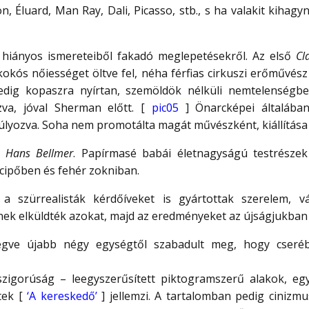
n, Éluard, Man Ray, Dali, Picasso, stb., s ha valakit kihagyn
hiányos ismereteiből fakadó meglepetésekről. Az első
Cl
kós nőiességet öltve fel, néha férfias cirkuszi erőművész fi
pedig kopaszra nyírtan, szemöldök nélküli nemtelenségbe
va, jóval Sherman előtt. [
pic05
] Önarcképei általában
yozva. Soha nem promotálta magát művészként, kiállítása is
a
Hans Bellmer
. Papírmasé babái életnagyságú testrészek h
 cipőben és fehér zokniban.
szürrealisták kérdőíveket is gyártottak szerelem, vág
k elküldték azokat, majd az eredményeket az újságjukban 
legve újabb négy egységtől szabadult meg, hogy cser
gorúság – leegyszerűsített piktogramszerű alakok, egy-
tek [
‘A kereskedő’
] jellemzi. A tartalomban pedig cinizm