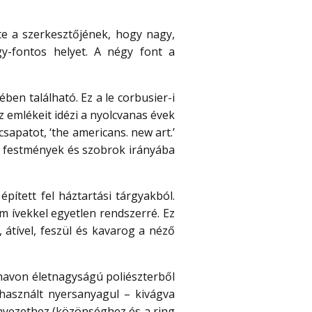
te a szerkesztőjének, hogy nagy,
gy-fontos helyet. A négy font a
ben található. Ez a le corbusier-i
emlékeit idézi a nyolcvanas évek
csapatot, ‘the americans. new art.’
ta festmények és szobrok irányába
épített fel háztartási tárgyakból.
um ívekkel egyetlen rendszerré. Ez
 átível, feszül és kavarog a néző
 havon életnagyságú poliészterből
használt nyersanyagul – kivágva
nyezethez (közönséghez és a ring