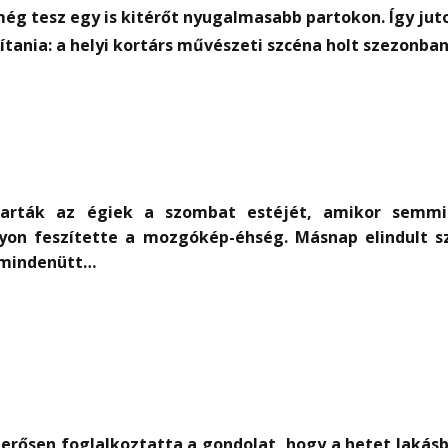
ég tesz egy is kitérőt nyugalmasabb partokon. Így jutot
kítania: a helyi kortárs művészeti szcéna holt szezonba
karták az égiek a szombat estéjét, amikor semm
on feszítette a mozgókép-éhség. Másnap elindult s
k mindenütt…
erősen foglalkoztatta a gondolat, hogy a hetet lakásb