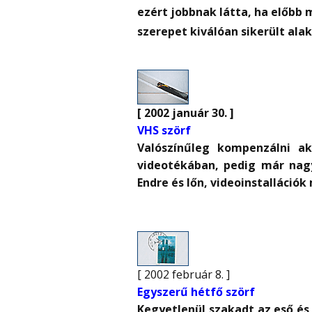
ezért jobbnak látta, ha előbb m
szerepet kiválóan sikerült ala
[ 2002 január 30. ]
VHS szörf
Valószínűleg kompenzálni a
videotékában, pedig már nagy
Endre és lőn, videoinstalláció
[ 2002 február 8. ]
Egyszerű hétfő szörf
Kegyetlenül szakadt az eső és 