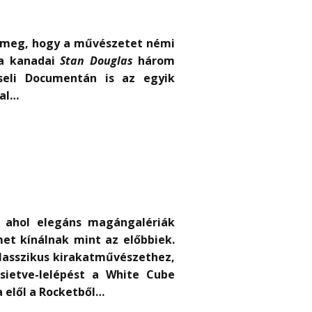
e meg, hogy a művészetet némi
 a kanadai
Stan Douglas
három
seli Documentán is az egyik
val…
, ahol elegáns magángalériák
met kínálnak mint az előbbiek.
lasszikus kirakatművészethez,
sietve-lelépést a White Cube
 elől a Rocketből…