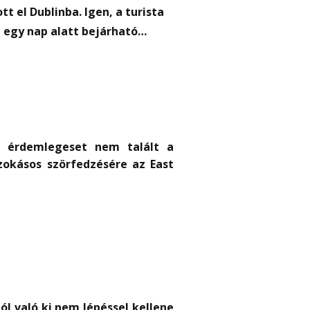
t el Dublinba. Igen, a turista
n egy nap alatt bejárható…
i érdemlegeset nem talált a
zokásos szörfedzésére az East
ól való ki nem lépéssel kellene