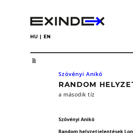
Skip
to
main
content
HU
EN
Szövényi Anikó
RANDOM HELYZET
a második tíz
Szövényi Anikó
Random helyzetjelentések Lon