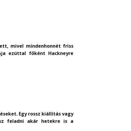
tett, mivel mindenhonnét friss
ája ezúttal főként Hackneyre
eket. Egy rossz kiállítás vagy
z feladni akár hetekre is a