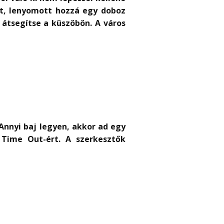
ét, lenyomott hozzá egy doboz
 átsegítse a küszöbön. A város
 Annyi baj legyen, akkor ad egy
y Time Out-ért. A szerkesztők