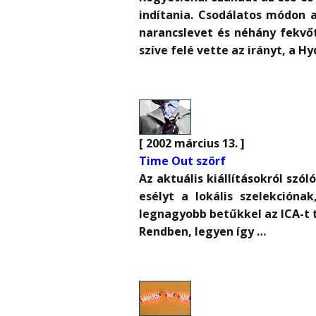
indítania. Csodálatos módon 
narancslevet és néhány fekvőt
szíve felé vette az irányt, a 
[ 2002 március 13. ]
Time Out szörf
Az aktuális kiállításokról szó
esélyt a lokális szelekcióna
legnagyobb betűkkel az ICA-t 
Rendben, legyen így …