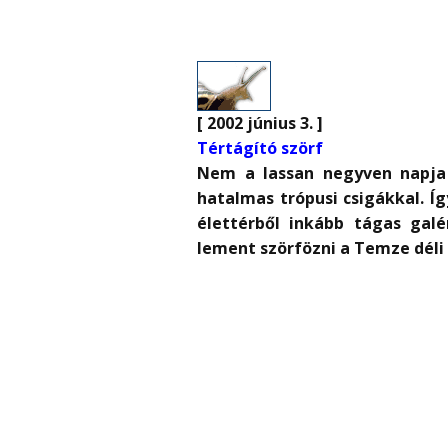
[ 2002 június 3. ]
Tértágító szörf
Nem a lassan negyven napja 
hatalmas trópusi csigákkal. Í
élettérből inkább tágas galé
lement szörfözni a Temze déli