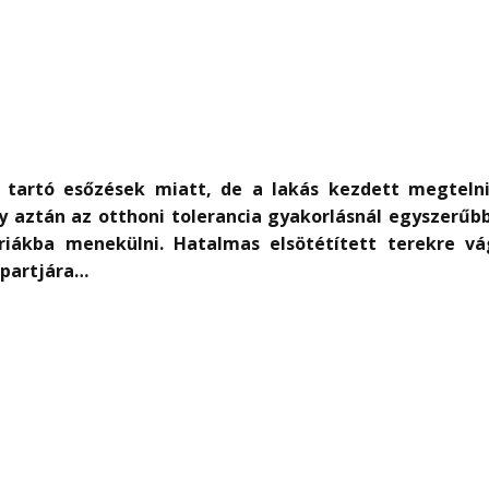
tartó esőzések miatt, de a lakás kezdett megtelni
gy aztán az otthoni tolerancia gyakorlásnál egyszerűb
riákba menekülni. Hatalmas elsötétített terekre vá
 partjára…