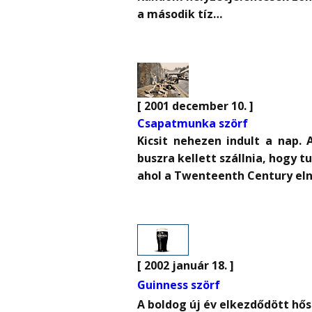
a második tíz…
[ 2001 december 10. ]
Csapatmunka szörf
Kicsit nehezen indult a nap.
buszra kellett szállnia, hogy 
ahol a Twenteenth Century eln
[ 2002 január 18. ]
Guinness szörf
A boldog új év elkezdődött hős