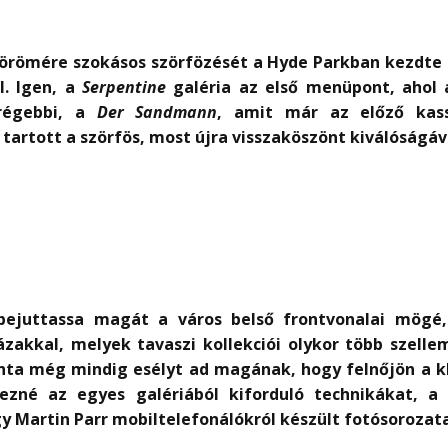
 örömére szokásos szörfözését a Hyde Parkban kezdt
l. Igen, a
Serpentine
galéria az első menüpont, ahol
grégebbi, a
Der Sandmann
, amit már az előző kas
rtott a szörfös, most újra visszaköszönt kiválóságá
 bejuttassa magát a város belső frontvonalai mögé
ázakkal, melyek tavaszi kollekciói olykor több szelle
ta még mindig esélyt ad magának, hogy felnőjön a k
zné az egyes galériából kiforduló technikákat, a 
y Martin Parr mobiltelefonálókról készült fotósorozata