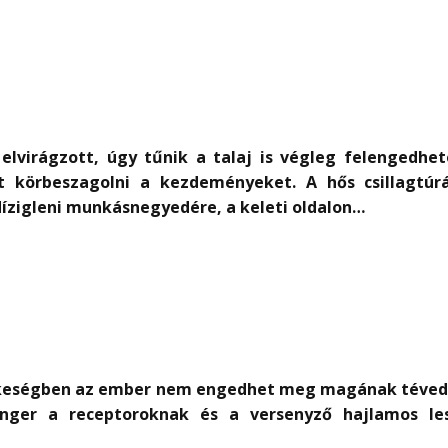
elvirágzott, úgy tűnik a talaj is végleg felengedhe
lt körbeszagolni a kezdeményeket. A hős csillagtúr
dízigleni munkásnegyedére, a keleti oldalon…
rkeségben az ember nem engedhet meg magának tévedés
ger a receptoroknak és a versenyző hajlamos les