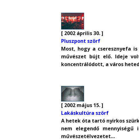
[ 2002 április 30. ]
Pluszpont szörf
Most, hogy a cseresznyefa is 
művészet bújt elő. Ideje vo
koncentrálódott, a város hete
[ 2002 május 15. ]
Lakáskultúra szörf
A hetek óta tartó nyirkos szü
nem elegendő mennyiségű in
művészetélvezetet…