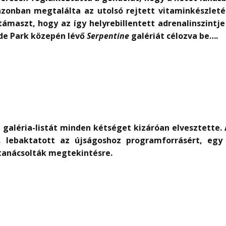
azonban megtalálta az utolsó rejtett vitaminkészlet
ámaszt, hogy az így helyrebillentett adrenalinszintje
Hyde Park közepén lévő
Serpentine
galériát célozva be….
ló galéria-listát minden kétséget kizáróan elvesztette.
k, lebaktatott az újságoshoz programforrásért, eg
tanácsolták megtekintésre.