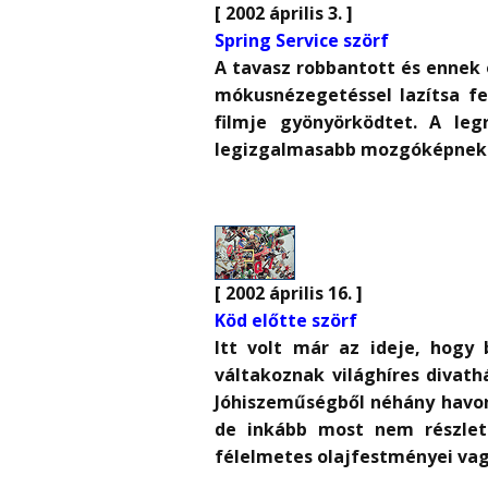
[ 2002 április 3. ]
Spring Service szörf
A tavasz robbantott és ennek
mókusnézegetéssel lazítsa fe
filmje gyönyörködtet. A le
legizgalmasabb mozgóképnek ta
[ 2002 április 16. ]
Köd előtte szörf
Itt volt már az ideje, hogy
váltakoznak világhíres divath
Jóhiszeműségből néhány havon
de inkább most nem részlete
félelmetes olajfestményei vag