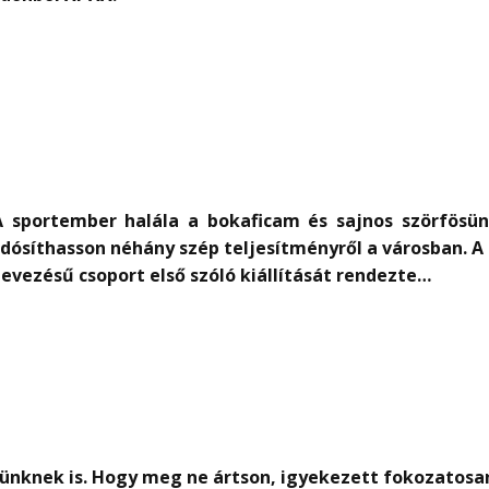
 A sportember halála a bokaficam és sajnos szörfös
tudósíthasson néhány szép teljesítményről a városban. A 
evezésű csoport első szóló kiállítását rendezte…
ünknek is. Hogy meg ne ártson, igyekezett fokozatosan