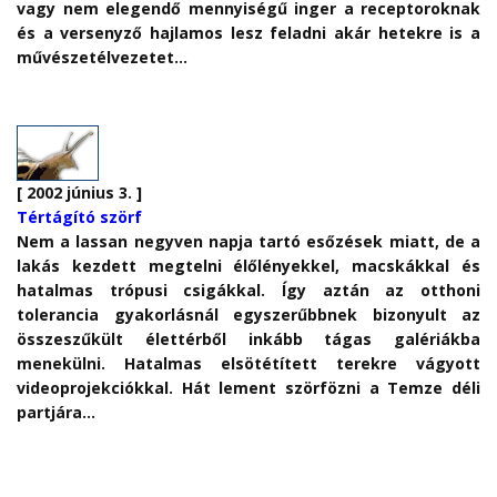
vagy nem elegendő mennyiségű inger a receptoroknak
és a versenyző hajlamos lesz feladni akár hetekre is a
művészetélvezetet…
[ 2002 június 3. ]
Tértágító szörf
Nem a lassan negyven napja tartó esőzések miatt, de a
lakás kezdett megtelni élőlényekkel, macskákkal és
hatalmas trópusi csigákkal. Így aztán az otthoni
tolerancia gyakorlásnál egyszerűbbnek bizonyult az
összeszűkült élettérből inkább tágas galériákba
menekülni. Hatalmas elsötétített terekre vágyott
videoprojekciókkal. Hát lement szörfözni a Temze déli
partjára…