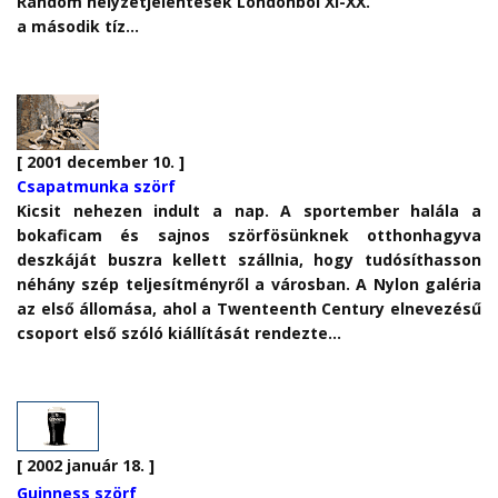
Random helyzetjelentések Londonból XI-XX
.
a második tíz…
[ 2001 december 10. ]
Csapatmunka szörf
Kicsit nehezen indult a nap. A sportember halála a
bokaficam és sajnos szörfösünknek otthonhagyva
deszkáját buszra kellett szállnia, hogy tudósíthasson
néhány szép teljesítményről a városban. A Nylon galéria
az első állomása, ahol a Twenteenth Century elnevezésű
csoport első szóló kiállítását rendezte…
[ 2002 január 18. ]
Guinness szörf