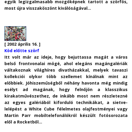
egyik legizgalmasabb mozgóképnek tartott a szörfös,
most újra visszaköszönt kiválóságával…
[ 2002 április 16. ]
Köd előtte szörf
Itt volt már az ideje, hogy bejuttassa magát a város
belső frontvonalai mögé, ahol elegáns magángalériák
váltakoznak világhíres divatházakkal, melyek tavaszi
kollekciói olykor több szellemet kínálnak mint az
előbbiek. Jóhiszeműségből néhány havonta még mindig
esélyt ad magának, hogy felnőjön a klasszikus
kirakatművészethez, de inkább most nem részletezné
az egyes galériából kiforduló technikákat, a sietve-
lelépést a White Cube félelmetes olajfestményei vagy
Martin Parr mobiltelefonálókról készült fotósorozata
elől a Rocketből…