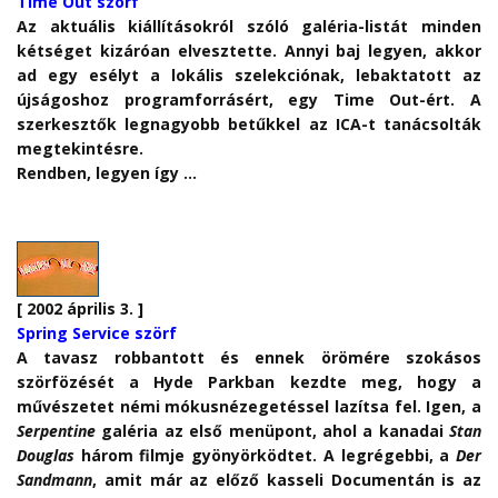
Time Out szörf
Az aktuális kiállításokról szóló galéria-listát minden
kétséget kizáróan elvesztette. Annyi baj legyen, akkor
ad egy esélyt a lokális szelekciónak, lebaktatott az
újságoshoz programforrásért, egy Time Out-ért. A
szerkesztők legnagyobb betűkkel az ICA-t tanácsolták
megtekintésre.
Rendben, legyen így …
[ 2002 április 3. ]
Spring Service szörf
A tavasz robbantott és ennek örömére szokásos
szörfözését a Hyde Parkban kezdte meg, hogy a
művészetet némi mókusnézegetéssel lazítsa fel. Igen, a
Serpentine
galéria az első menüpont, ahol a kanadai
Stan
Douglas
három filmje gyönyörködtet. A legrégebbi, a
Der
Sandmann
, amit már az előző kasseli Documentán is az