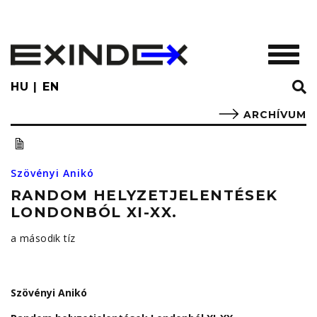
Skip
to
main
TOGGL
content
HU
EN
ARCHÍVUM
Szövényi Anikó
RANDOM HELYZETJELENTÉSEK
LONDONBÓL XI-XX.
a második tíz
Szövényi Anikó