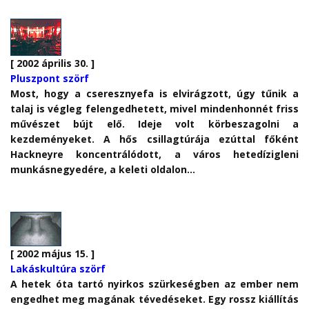
[ 2002 április 30. ]
Pluszpont szörf
Most, hogy a cseresznyefa is elvirágzott, úgy tűnik a
talaj is végleg felengedhetett, mivel mindenhonnét friss
művészet bújt elő. Ideje volt körbeszagolni a
kezdeményeket. A hős csillagtúrája ezúttal főként
Hackneyre koncentrálódott, a város hetedízigleni
munkásnegyedére, a keleti oldalon…
[ 2002 május 15. ]
Lakáskultúra szörf
A hetek óta tartó nyirkos szürkeségben az ember nem
engedhet meg magának tévedéseket. Egy rossz kiállítás