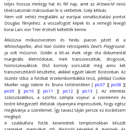
teljes hossza mintegy hat és fél nap, amit az
Artsworld
nevű
tévécsatornán márciusban le is vetítettek. Szép kihívás.
Nem volt nehéz megtalálni az európai vonatkoztatási pontot
Douglas filmjeihez: a visszafogott képek és a remegő levegő
korai Lars von Trier érzését keltették benne.
Átkúszva mókusövezeten és hindu piacon jutott el a
Whitechapel
be, ahol
Nan Goldin
retrospektív
Devil’s Playground
-
ja volt műsoron. Goldin a 60-as évek vége óta dokumentál
marginális életmódokat, mint transzvesztiták, drogosok,
homoszexuálisok. Első komoly sorozatát még anno két
transzvesztitáról készítette, akikkel együtt lakott Bostonban. Az
őszinte stílus a fotókat érzelembombákká teszi, például Cookie
Mueller vagy Valerie és Bruno történetében [
pic07
][
pic08
][
pic09
][
pic10
][
pic11
][
pic12
][
pic13
]. Az intimitás
százszázalékos, a szörfös szimpla voyeur: a szerelemre és
testre kihegyezett életutak olyannyira impresszívek, hogy egész
megkívánja a szerelemet. Így tavasz táján persze ez korántsem
meglepő.
A szubkultúra fotók keverednek templomokban készült
szenteket, gyertyákat, stb. ábrázoló képekkel ill. gyermek- és