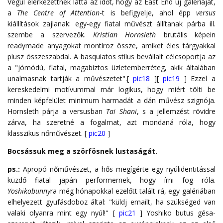
Végül elérkezettnek látta az időt, hogy az East End új galériáját,
a
The Centre of Attention
-t is befigyelje, ahol épp
versus
kiállítások zajlanak: egy-egy fiatal művészt állítanak párba ill.
szembe a szervezők.
Kristian Hornsleth
brutális képein
readymade anyagokat montíroz össze, amiket éles tárgyakkal
plusz összeszabdal. A basquiatos stílus bevállalt célcsoportja az
a "jómódú, fiatal, magabiztos üzletemberréteg, akik általában
unalmasnak tartják a művészetet".[
pic18
][
pic19
] Ezzel a
kereskedelmi motívummal már logikus, hogy miért tölti be
minden képfelület minimum harmadát a dán művész szignója.
Hornsleth párja a versusban
Tai Shani
, s a jellemzést rövidre
zárva, ha szeretné a fogalmat, azt mondaná róla, hogy
klasszikus nőművészet.
[
pic20
]
Bocsássuk meg a szörfösnek lustaságát.
ps.:
Apropó nőművészet, a hős megígérte egy nyúlidentitással
küzdő fiatal japán performernek, hogy írni fog róla.
Yoshikobunny
ra még hónapokkal ezelőtt talált rá, egy galériában
elhelyezett gyufásdoboz által: "küldj emailt, ha szükséged van
valaki olyanra mint egy nyúl!" [
pic21
] Yoshiko butus gésa-