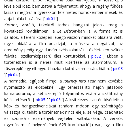
leveleiből idéz, bemutatva a folyamatot, ahogy a regény főhőse
lassan megőrül a gyerekkori félelmetes homokember-mesék és
apja halála hatására. [
pic01
]
Komor, vibráló, titkoktól terhes hangulat jelenik meg a
következő rövidfilmben, a
Le Détroit
-ban is. A forma itt is
sajátos, a terem közepén lebegő vászon mindkét oldalára vetít,
egyik oldalára a film pozitívját, a másikra a negatívot, az
eredmény pedig egy durván szétszolarizált, tökéletesen szürke
felvétel, szellemképszerű éles kontúrokkal. [
pic02
] Ebben a
történetben is a nehéz múlt kísértése az alapmotívum, a
főszereplő egy elhagyott házban kutat valami után, hiába.
[
pic03
][
pic04
]
A harmadik, legújabb filmje, a
Journey into Fear
nem kevésbé
nyomasztó az előzőeknél. Egy teherszállító hajón játszódó
kamaradráma, a két szereplő folyamatos vitája a szállítmány
késleltetéséről. [
pic05
][
pic06
] A kivitelezés szintén kísérleti: a
kép- és hangszekvenciákat random módon egy számítógép
választja ki, tehát a történetnek nincs eleje, se vége, csak viták
és szürreális események végtelen váltakozása. A verziók
egymás mellé helyezésének 625 kombinációja van, így a film