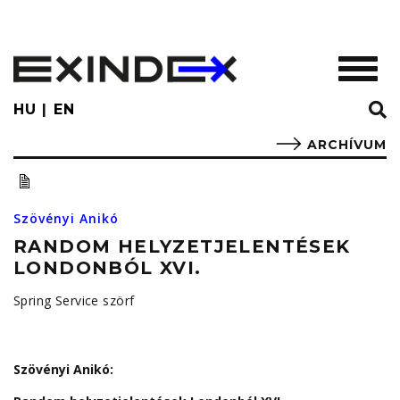
Skip
to
main
TOGGL
content
HU
EN
ARCHÍVUM
Szövényi Anikó
RANDOM HELYZETJELENTÉSEK
LONDONBÓL XVI.
Spring Service szörf
Szövényi Anikó: