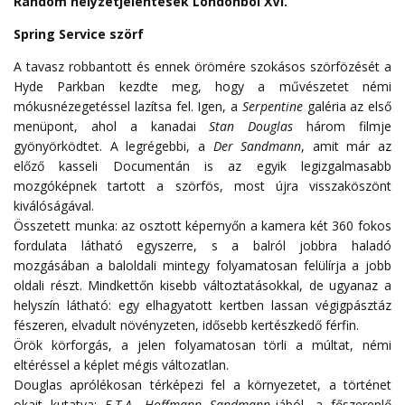
Random helyzetjelentések Londonból XVI.
Spring Service szörf
A tavasz robbantott és ennek örömére szokásos szörfözését a
Hyde Parkban kezdte meg, hogy a művészetet némi
mókusnézegetéssel lazítsa fel. Igen, a
Serpentine
galéria az első
menüpont, ahol a kanadai
Stan Douglas
három filmje
gyönyörködtet. A legrégebbi, a
Der Sandmann
, amit már az
előző kasseli Documentán is az egyik legizgalmasabb
mozgóképnek tartott a szörfös, most újra visszaköszönt
kiválóságával.
Összetett munka: az osztott képernyőn a kamera két 360 fokos
fordulata látható egyszerre, s a balról jobbra haladó
mozgásában a baloldali mintegy folyamatosan felülírja a jobb
oldali részt. Mindkettőn kisebb változtatásokkal, de ugyanaz a
helyszín látható: egy elhagyatott kertben lassan végigpásztáz
fészeren, elvadult növényzeten, idősebb kertészkedő férfin.
Örök körforgás, a jelen folyamatosan törli a múltat, némi
eltéréssel a képlet mégis változatlan.
Douglas aprólékosan térképezi fel a környezetet, a történet
okait kutatva:
E.T.A. Hoffmann Sandmann
-jából, a főszereplő