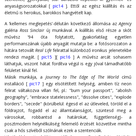
anyaságsorozatokkal [
pic14
]. Ettől az egész kiállítás és az
életmű is heroikus, barokkos hangvételt kap.
A ‘kellemes meglepetés’-délután következő állomása az
Agency
galéria
Ross Sinclair
új munkáival. A kiállítás első része a skót
művész ’94 óta folytatott, gyakorlatilag egyetlen
performanszának újabb anyagát mutatja be: a fotósorozaton a
hátára tetovált
Real Life
felirattal különböző ironikus jelenetekbe
rendezi magát. [
pic15
][
pic16
] A művész arcát sohasem
láthatjuk, viszont hátat fordítva végül is egy jóval támadhatóbb
felületet kínál fel.
Másik munkája, a
Journey to The Edge of The World
című
installáció [
pic17
] egy elsötétített helyiség, amiben tíz neon
felirat váltakozva villan fel, pl.: "burn your passport", "abolish
geography", "embrace statelessness", "dissolve cities", "explode
borders", "secede" (körülbelül: égesd el az útleveled, töröld el a
földrajzot, fogadd el az államtalanságot, szüntesd meg a
városokat, robbantsd a határokat, függetlenség)- a
posztmodern helynélküliség felemelő érzését közvetítve mintha
csak a hős szívéből szólnának ezek a szentenciák.