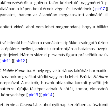
ukfencezéséről: a galéria falán körbefutó nagyméretű p
 általában a képen belül érnek véget és kezdődnek [
pic07
]
yamatos, hanem az állandóan megakasztott animáció ill
nített videó, ahol nem lehet megmondani, hogy a billiár
t véletlenül besétálna a csodálatos cipőkkel csalogató üzle
a épülete mellett, aminek utcafrontján a hatalmas üvegkir
printjeivel. Három skizoid pizsamás figura préselődik az 
[
pic11
][
pic12
].
rű
Mobile Home
-ba. A hely egy viktoriánus lakóház harmadik 
znapokon grafikai stúdió vagy iroda lehet. Ezúttal
Ed Harpe
cepcióval. A metrók, buszok ablakaiba karcolt graffiti je
ttérrel újfajta tájképet adnak. A sötét, komor, elmosódó 
jz könnyedsége [
pic13
][
pic14
].
lett érnie a
Gasworks
be, ahol nyíltnap keretében az ösztö