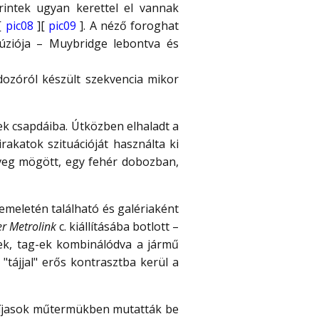
rintek ugyan kerettel el vannak
[
pic08
][
pic09
]. A néző foroghat
úziója – Muybridge lebontva és
dozóról készült szekvencia mikor
tek csapdáiba. Útközben elhaladt a
akatok szituációját használta ki
üveg mögött, egy fehér dobozban,
emeletén található és galériaként
r Metrolink
c. kiállításába botlott –
lek, tag-ek kombinálódva a jármű
"tájjal" erős kontrasztba kerül a
ndíjasok műtermükben mutatták be