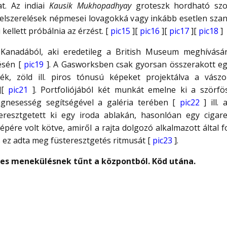
at. Az indiai
Kausik Mukhopadhyay
groteszk hordható szo
felszerelések népmesei lovagokká vagy inkább esetlen szan
kellett próbálnia az érzést. [
pic15
][
pic16
][
pic17
][
pic18
]
Kanadából, aki eredetileg a British Museum meghívásá
ésén [
pic19
]. A Gasworksben csak gyorsan összerakott eg
ék, zöld ill. piros tónusú képeket projektálva a vászon
][
pic21
]. Portfoliójából két munkát emelne ki a szörfös. 
ágnesesség segítségével a galéria terében [
pic22
] ill.
eresztgetett ki egy iroda ablakán, hasonlóan egy cigare
pére volt kötve, amiről a rajta dolgozó alkalmazott által
 ez adta meg füsteresztgetés ritmusát [
pic23
].
nes menekülésnek tűnt a központból. Köd utána.