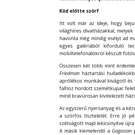
Köd előtte szörf
Itt volt már az ideje, hogy be
világhíres divatházakkal, melyek
havonta még mindig esélyt ad ma
egyes galériából kiforduló te
mobiltelefonálókról készült fotó
Összesen két több mint érdemleg
Friedman
háztartási hulladékokb
aprólékos munkával kivágott és
falhoz hordott szemétkupac fele
mind bravúrosan kivitelezett ház
Az egyszerű nyersanyag és a ké
a szörfös tiszteletét. Erre jó 
szétvágott majd lekicsinyítve új
A másik kiemelendő a
Gagosian
g