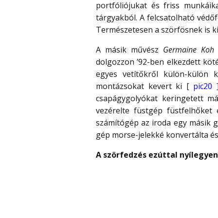
portfóliójukat és friss munkáik
tárgyakból. A felcsatolható védő
Természetesen a szörfösnek is ki 
A másik művész
Germaine Koh
dolgozzon ’92-ben elkezdett köt
egyes vetítőkről külön-külön k
montázsokat kevert ki [
pic20
csapágygolyókat keringetett m
vezérelte füstgép füstfelhőket 
számítógép az iroda egy másik gé
gép morse-jelekké konvertálta és
A szörfedzés ezúttal nyílegye