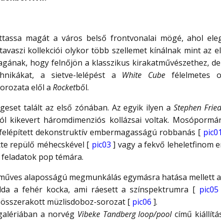
juttassa magát a város belső frontvonalai mögé, ahol el
 tavaszi kollekciói olykor több szellemet kínálnak mint az
gának, hogy felnőjön a klasszikus kirakatművészethez, d
chnikákat, a sietve-lelépést a
White Cube
félelmetes o
sorozata elől a
Rocket
ből.
eset talált az első zónában. Az egyik ilyen a
Stephen Fri
ól kikevert háromdimenziós kollázsai voltak. Mosópormár
 felépített dekonstruktív embermagasságú robbanás [
pic0
tte repülő méhecskével [
pic03
] vagy a fekvő leheletfinom 
i feladatok pop témára.
zműves alaposságú megmunkálás egymásra hatása mellett a 
példa a fehér kocka, ami ráesett a színspektrumra [
pic05
ra összerakott müzlisdoboz-sorozat [
pic06
].
alériában a norvég
Vibeke Tandberg
loop/pool
című kiállítá