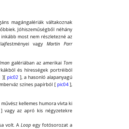
egáns magángalériák váltakoznak
 előbbiek. Jóhiszeműségből néhány
e inkább most nem részletezné az
lajfestményei vagy
Martin Parr
edman
galériában az amerikai
Tom
kákból és hírességek portréiból
1
][
pic02
], a hasonló alapanyagú
emberváz színes papírból [
pic04
],
művész kellemes humora vívta ki
] vagy az apró kis négyzetekre
sa volt. A
Loop
egy fotósorozat a