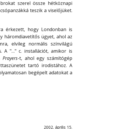
brokat szerel össze hétköznapi
csópanzákká teszik a viselőjüket.
ra érkezett, hogy Londonban is
y háromdiavetítős ügyet, ahol az
ra, elvileg normális színvilágú
A "…" c. installációt, amikor is
 a
Prayers
-t, ahol egy számítógép
ttaszünetet tartó irodistához. A
 folyamatosan begépelt adatokat a
2002. április 15.