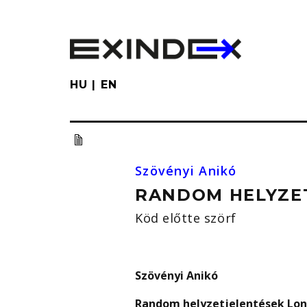
Skip
to
main
content
HU
EN
Szövényi Anikó
RANDOM HELYZET
Köd előtte szörf
Szövényi Anikó
Random helyzetjelentések Lond