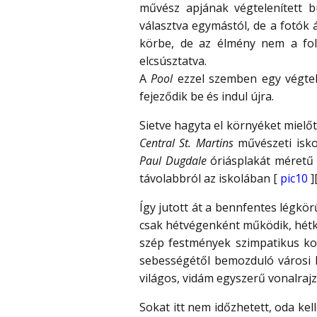
művész apjának végtelenített b
választva egymástól, de a fotók
körbe, de az élmény nem a fol
elcsúsztatva.
A
Pool
ezzel szemben egy végtele
fejeződik be és indul újra.
Sietve hagyta el környéket mielőt
Central St. Martins
művészeti iskol
Paul Dugdale
óriásplakát méretű 
távolabbról az iskolában [
pic10
]
Így jutott át a bennfentes légkö
csak hétvégenként működik, hétkö
szép festmények szimpatikus kon
sebességétől bemozduló városi há
világos, vidám egyszerű vonalra
Sokat itt nem időzhetett, oda kel