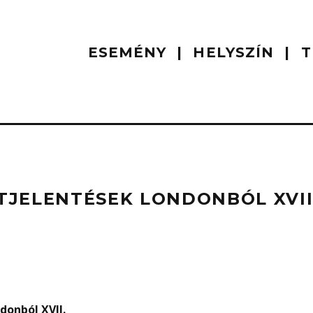
ESEMÉNY
HELYSZÍN
T
JELENTÉSEK LONDONBÓL XVII
onból XVII.