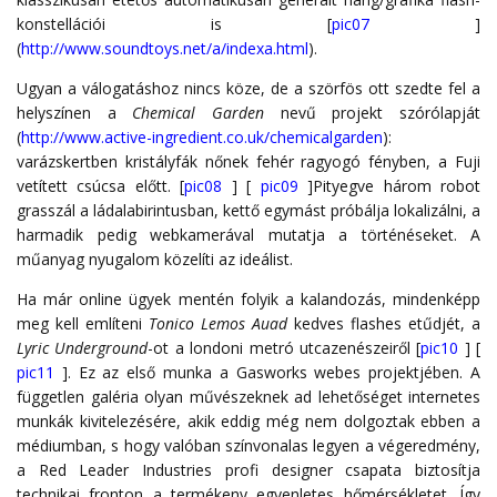
konstellációi is [
pic07
]
(
http://www.soundtoys.net/a/indexa.html
).
Ugyan a válogatáshoz nincs köze, de a szörfös ott szedte fel a
helyszínen a
Chemical Garden
nevű projekt szórólapját
(
http://www.active-ingredient.co.uk/chemicalgarden
):
varázskertben kristályfák nőnek fehér ragyogó fényben, a Fuji
vetített csúcsa előtt. [
pic08
] [
pic09
]Pityegve három robot
grasszál a ládalabirintusban, kettő egymást próbálja lokalizálni, a
harmadik pedig webkamerával mutatja a történéseket. A
műanyag nyugalom közelíti az ideálist.
Ha már online ügyek mentén folyik a kalandozás, mindenképp
meg kell említeni
Tonico Lemos Auad
kedves flashes etűdjét, a
Lyric Underground
-ot a londoni metró utcazenészeiről [
pic10
] [
pic11
]. Ez az első munka a Gasworks webes projektjében. A
független galéria olyan művészeknek ad lehetőséget internetes
munkák kivitelezésére, akik eddig még nem dolgoztak ebben a
médiumban, s hogy valóban színvonalas legyen a végeredmény,
a Red Leader Industries profi designer csapata biztosítja
technikai fronton a termékeny egyenletes hőmérsékletet. Így