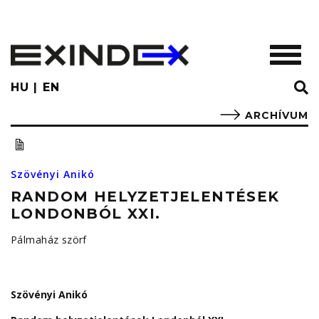
Skip
to
main
TOGGL
content
HU
EN
ARCHÍVUM
Szövényi Anikó
RANDOM HELYZETJELENTÉSEK
LONDONBÓL XXI.
Pálmaház szörf
Szövényi Anikó