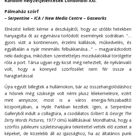
Random helyzetjelentések Londonból XXI.
Pálmaház szörf
– Serpentine – ICA / New Media Centre – Gasworks
Elnézést kellett kérnie a deszkájától, hogy az utóbbi hetekben
hanyagolta őt az egymásra torlódott események sodrában. "…
gyors vizit a kontinensen, érzelmi kiállások, műkedvelés, és
egyáltalán a nyár minimális felbukkanása…" – magyarázkodott
neki dadogva, miközben szeretetteljes mozdulatokkal törölgette
róla a port. Társa ugyan egy kicsit még neheztelt, de nyilvánvaló
volt, hogy a könnyed szörfösélet nem fér össze a
haragtartással.
Újra együtt billegtek a hullámokon, bár az összehangolódáshoz
a hősnek még szüksége volt némi plusz lélekemelésre, ezért
mint annyiszor, most is a város energia-felszabadító
központjában, a Hyde Parkban kezdtek. Igen, a Serpentine
Galleryből indult a csillagtúra, a csodálatos
Gilbert & George The
Dirty Words Pictures, 1977
című kiállításával. Mondhatná, hogy a
szörfös jubileumi születésnapjára tekintettel vették elő ezeket a
képeket, de közelebb áll az igazsághoz, ha az általános punk