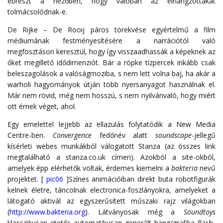
ébreszt a nézőben, hogy valóban az elhangzottakat
tolmácsolódnak-e.
De Rijke – De Rooij páros törekvése egyértelmű a film
médiumának festményesítésére a narrációtól való
megfosztáson keresztül, hogy így visszaadhassák a képeknek az
őket megillető idődimenziót. Bár a röpke tízpercek inkább csak
beleszagolások a valóságmoziba, s nem lett volna baj, ha akár a
warholi hagyományok útján több nyersanyagot használnak el.
Már nem rövid, még nem hosszú, s nem nyilvánvaló, hogy miért
ott érnek véget, ahol.
Egy emelettel lejjebb az ellazulás folytatódik a New Media
Centre-ben.
Convergence
fedőnév alatt
soundscape
-jellegű
kísérleti webes munkákból válogatott Stanza (az összes link
megtalálható a stanza.co.uk címen). Azokból a site-okból,
amelyek épp elérhetők voltak, érdemes kiemelni a
bakteria
nevű
projektet. [
pic06
]Színes animációiban direkt buta robotfigurák
kelnek életre, táncolnak electronica-foszlányokra, amelyeket a
látogató aktivál az egyszerűsített műszaki rajz világokban
(
http://www.bakteria.org
). Látványosak még a
Soundtoys
klasszikusan etetős automatikusan generált hang/grafika flash-