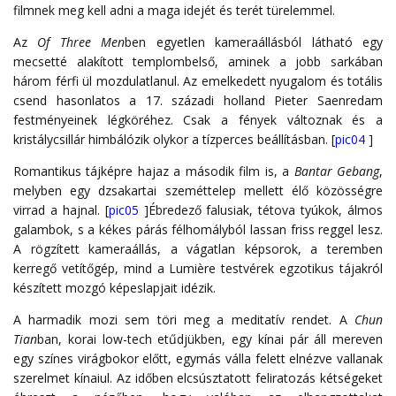
filmnek meg kell adni a maga idejét és terét türelemmel.
Az
Of Three Men
ben egyetlen kameraállásból látható egy
mecsetté alakított templombelső, aminek a jobb sarkában
három férfi ül mozdulatlanul. Az emelkedett nyugalom és totális
csend hasonlatos a 17. századi holland Pieter Saenredam
festményeinek légköréhez. Csak a fények változnak és a
kristálycsillár himbálózik olykor a tízperces beállításban. [
pic04
]
Romantikus tájképre hajaz a második film is, a
Bantar Gebang
,
melyben egy dzsakartai szeméttelep mellett élő közösségre
virrad a hajnal. [
pic05
]Ébredező falusiak, tétova tyúkok, álmos
galambok, s a kékes párás félhomályból lassan friss reggel lesz.
A rögzített kameraállás, a vágatlan képsorok, a teremben
kerregő vetítőgép, mind a Lumière testvérek egzotikus tájakról
készített mozgó képeslapjait idézik.
A harmadik mozi sem töri meg a meditatív rendet. A
Chun
Tian
ban, korai low-tech etűdjükben, egy kínai pár áll mereven
egy színes virágbokor előtt, egymás válla felett elnézve vallanak
szerelmet kínaiul. Az időben elcsúsztatott feliratozás kétségeket