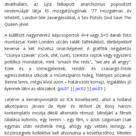
divathullám, az újra felkapott anarchizmus poposított
tendenciáját látja fő mozgatórugónak. ’77 mozgalmas év
lehetett, London tele zavargásokkal, a Sex Pistols God Save The
Queen-jével.
A kiállított nagyméretű képcsoportok 4×4 vagy 5×5 darab fotó
montázsai Kelet-London utcáin talált falfirkákból, életképekből
keverve a két művész önarcképével. A graffitik négybetűs
"csúnya szavak" (cock, shit, cunt), szexista rajzok vagy egyszerű
politikus mondatok, mint "smash the reds", "we are all angry".
Ezek és a tömegjelentek, rendőr- és csavargó-fotók
agresszivitása ütközik a művészpáros hideg, fölényes pózaival.
Benne lenni, mégis kívül azon – határozott korrajz, legalábbis jó
ilyennek látni az időszakot. [
pic01
] [
pic02
] [
pic03
]
Letérve a keményvonalról az ICA következett, ahol a holland
alkotópáros
Jeroen De Rijke
és
Willem De Rooij
három
kontemplatív mozija diktál alternatív ritmust. Mindjárt a filmek
tálalása különös, egy terem – egy film, s azok szigorúan csak
egymás után nézhetők meg, ahogy egy vetítés lemegy, a
közönségnek kollektíve kell átvonulnia a következőhöz. Minden