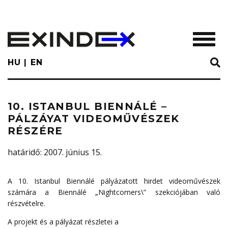
Skip
to
main
TOGGL
content
HU
EN
10. ISTANBUL BIENNÁLÉ –
PÁLZÁYAT VIDEOMŰVÉSZEK
RÉSZÉRE
határidő
: 2007. június 15.
A 10. Istanbul Biennálé pályázatott hirdet videoművészek
számára a Biennálé „Nightcomers\” szekciójában való
részvételre.
A projekt és a pályázat részletei a