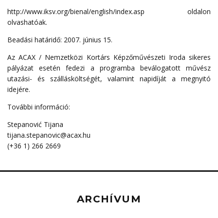
http://www.iksv.org/bienal/english/index.asp oldalon
olvashatóak.
Beadási határidő: 2007. június 15.
Az ACAX / Nemzetközi Kortárs Képzőművészeti Iroda sikeres
pályázat esetén fedezi a programba beválogatott művész
utazási- és szállásköltségét, valamint napidíját a megnyitó
idejére.
További információ:
Stepanović Tijana
tijana.stepanovic@acax.hu
(+36 1) 266 2669
ARCHÍVUM