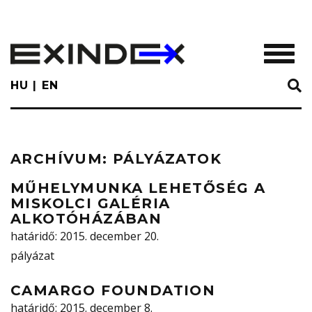
Skip
to
main
TOGGL
content
HU
EN
ARCHÍVUM:
PÁLYÁZATOK
MŰHELYMUNKA LEHETŐSÉG A
MISKOLCI GALÉRIA
ALKOTÓHÁZÁBAN
határidő
: 2015. december 20.
pályázat
CAMARGO FOUNDATION
határidő
: 2015. december 8.