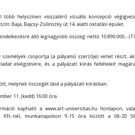
l több helyszínen visszatérő vizuális koncepció végigvez
: Baja, Bajcsy-Zsilinszky út 14. alatti oktatási épület.
ndelkezésre álló legnagyobb összeg: nettó 10.890.000,- (Tí
 személyek csoportja (a pályamű szerzője) vehet részt, ak
eladat elvégzésére, és a pályázati kiírás feltételeit magá
ött, melynek összegét lásd a pályázati kiírásban.
mber 11. (kedd) 16.00 óra.
ormáció kapható a www.art-universitas.hu honlapon, val
ói Kft.-nél, munkanapokon 9-15 óra között a 06-20 5