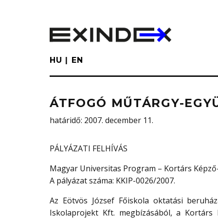
Skip
to
main
content
HU
EN
ÁTFOGÓ MŰTÁRGY-EGYÜ
határidő
: 2007. december 11.
PÁLYÁZATI FELHÍVÁS
Magyar Universitas Program – Kortárs Képző-
A pályázat száma: KKIP-0026/2007.
Az Eötvös József Főiskola oktatási beruház
Iskolaprojekt Kft. megbízásából, a Kortárs 