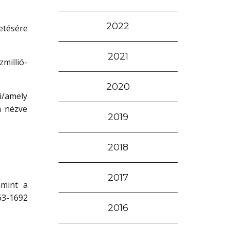
2022
etésére
2021
zmillió-
2020
i/amely
ra nézve
2019
2018
2017
amint a
63-1692
2016