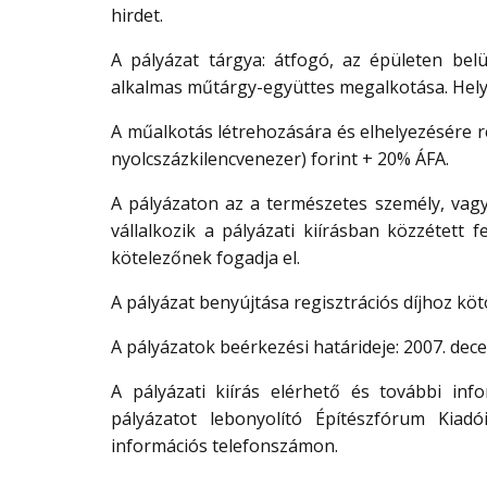
hirdet.
A pályázat tárgya: átfogó, az épületen belü
alkalmas műtárgy-együttes megalkotása. Helyszín
A műalkotás létrehozására és elhelyezésére re
nyolcszázkilencvenezer) forint + 20% ÁFA.
A pályázaton az a természetes személy, vagy
vállalkozik a pályázati kiírásban közzétett f
kötelezőnek fogadja el.
A pályázat benyújtása regisztrációs díjhoz köt
A pályázatok beérkezési határideje: 2007. dece
A pályázati kiírás elérhető és további inf
pályázatot lebonyolító Építészfórum Kiad
információs telefonszámon.