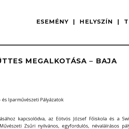
ESEMÉNY
HELYSZÍN
T
TTES MEGALKOTÁSA – BAJA
 és Iparművészeti Pályázatok
ásához kapcsolódva, az Eötvös József Főiskola és a Swi
Művészeti Zsűri nyilvános, egyfordulós, névaláírásos pál