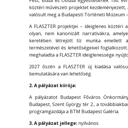
Pest, Buda és Óbuda egyesítésének 150. év
köztéri művészeti projektet kezdeményezett,
valósult meg a Budapesti Történeti Múzeum –
A FLASZTER projektjei – ideiglenes köztéri 
olyan, nem kanonizált narratívákra, amely
keretében létrejött tíz munka emellett a
természetével és lehetőségeivel foglalkozot
meghaladta a FLASZTER ideiglenessége nyújto
2027 őszén a FLASZTER új kiadása valósul
bemutatására van lehetőség.
2. A pályázat kiírója:
A pályázatot Budapest Főváros Önkormán
Budapest, Szent György tér 2., a továbbiakban
programgazdája a BTM Budapest Galéria.
3. A pályázat jellege:
nyilvános