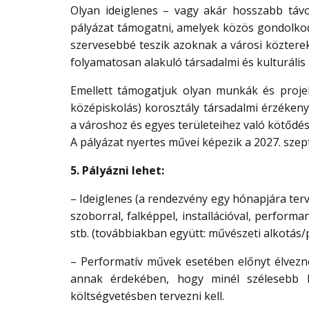
Olyan ideiglenes – vagy akár hosszabb távo
pályázat támogatni, amelyek közös gondolkod
szervesebbé teszik azoknak a városi közterek
folyamatosan alakuló társadalmi és kulturális
Emellett támogatjuk olyan munkák és projek
középiskolás) korosztály társadalmi érzékeny
a városhoz és egyes területeihez való kötődés
A pályázat nyertes művei képezik a 2027. sze
5. Pályázni lehet:
– Ideiglenes (a rendezvény egy hónapjára terv
szoborral, falképpel, installációval, perform
stb. (továbbiakban együtt: művészeti alkotás/
– Performatív művek esetében előnyt élvezn
annak érdekében, hogy minél szélesebb k
költségvetésben tervezni kell.