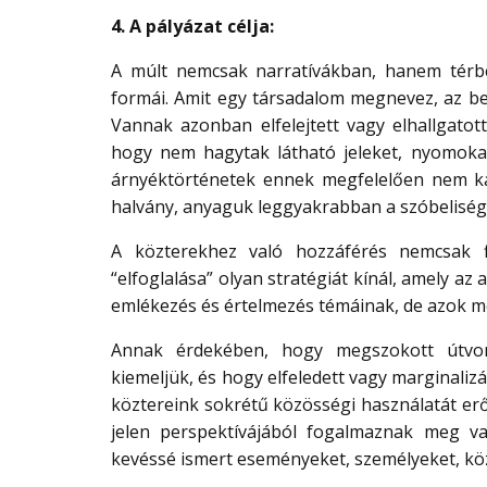
4. A pályázat célja:
A múlt nemcsak narratívákban, hanem térben
formái. Amit egy társadalom megnevez, az bek
Vannak azonban elfelejtett vagy elhallgato
hogy nem hagytak látható jeleket, nyomokat
árnyéktörténetek ennek megfelelően nem ka
halvány, anyaguk leggyakrabban a szóbeliség,
A közterekhez való hozzáférés nemcsak fi
“elfoglalása” olyan stratégiát kínál, amely az
emlékezés és értelmezés témáinak, de azok mó
Annak érdekében, hogy megszokott útvona
kiemeljük, és hogy elfeledett vagy marginaliz
köztereink sokrétű közösségi használatát erős
jelen perspektívájából fogalmaznak meg va
kevéssé ismert eseményeket, személyeket, kö