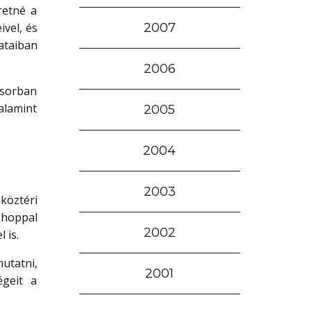
retné a
vel, és
2007
ataiban
2006
ősorban
alamint
2005
2004
2003
 köztéri
kshoppal
2002
 is.
utatni,
2001
égeit a