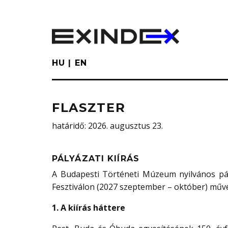
Skip
to
main
content
HU
EN
FLASZTER
határidő
: 2026. augusztus 23.
PÁLYÁZATI KIÍRÁS
A Budapesti Történeti Múzeum nyilvános pál
Fesztiválon (2027 szeptember – október) művés
1. A kiírás háttere