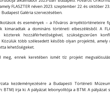
fordulója alkalmából 2023-ban Budapest Főváros Önkorm
 amely FLASZTER néven 2023. szeptember 22. és október 23.
 Budapest Galéria szervezésében.
alkotások és események – a Főváros árnyéktörténeteire fig
ek kimaradtak a domináns történeti elbeszélésből. A F
 közterek hozzáférhetőségével, szükségszerűen konfl
t. Közülük több szélesedett később olyan projektté, amely
tta lehetőségeket.
 meg, ennek keretében ismét tíz projekt megvalósulá
yzata kezdeményezésére a Budapesti Történeti Múzeum
: BTM) írja ki. A pályázat lebonyolítója a BTM. A pályázat