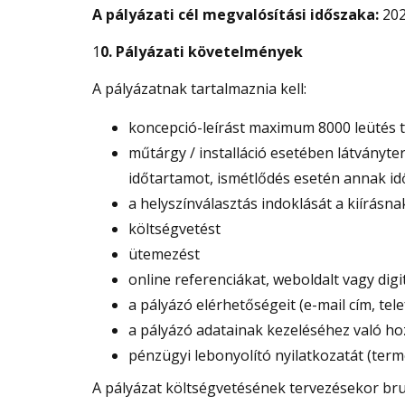
A pályázati cél megvalósítási időszaka:
202
1
0. Pályázati követelmények
A pályázatnak tartalmaznia kell:
koncepció-leírást maximum 8000 leütés 
műtárgy / installáció esetében látványt
időtartamot, ismétlődés esetén annak i
a helyszínválasztás indoklását a kiírásn
költségvetést
ütemezést
online referenciákat, weboldalt vagy digit
a pályázó elérhetőségeit (e-mail cím, te
a pályázó adatainak kezeléséhez való hozz
pénzügyi lebonyolító nyilatkozatát (termé
A pályázat költségvetésének tervezésekor brut