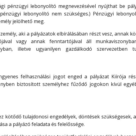
i pénzügyi lebonyolító megnevezésével nyújthat be pály
pénzügyi lebonyolító nem szükséges.) Pénzügyi lebonyol
mély jelölhető meg.
zemély, aki a pályázatok elbírálásában részt vesz, annak kö
rójával vagy annak fenntartójával áll munkaviszonyb
ban, illetve ugyanilyen gazdálkodó szervezetben tu
yenes felhasználási jogot enged a pályázat Kiírója rés
vényben biztosított személyhez fűződő jogokon kívül egyé
hez kötődő tulajdonosi engedélyek, döntések szükségesek, 
ása a pályázó feladata és felelőssége.