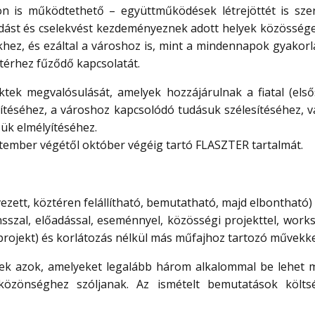
n is működtethető – együttműködések létrejöttét is sze
ást és cselekvést kezdeményeznek adott helyek közösségei
hez, és ezáltal a városhoz is, mint a mindennapok gyakorl
 térhez fűződő kapcsolatát.
tek megvalósulását, amelyek hozzájárulnak a fiatal (els
ítéséhez, a városhoz kapcsolódó tudásuk szélesítéséhez, v
ük elmélyítéséhez.
ptember végétől október végéig tartó FLASZTER tartalmát.
ezett, köztéren felállítható, bemutatható, majd elbontható)
ansszal, előadással, eseménnyel, közösségi projekttel, wor
projekt) és korlátozás nélkül más műfajhoz tartozó művekkel
ek azok, amelyeket legalább három alkalommal be lehet m
özönséghez szóljanak. Az ismételt bemutatások költs