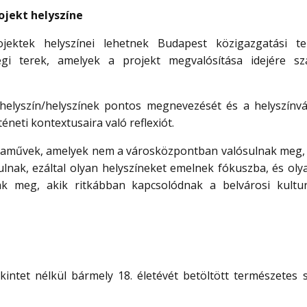
ojekt helyszíne
jektek helyszínei lehetnek Budapest közigazgatási te
égi terek, amelyek a projekt megvalósítása idejére s
 helyszín/helyszínek pontos megnevezését és a helyszínvá
téneti kontextusaira való reflexiót.
pályaművek, amelyek nem a városközpontban valósulnak meg
ulnak, ezáltal olyan helyszíneket emelnek fókuszba, és oly
nak meg, akik ritkábban kapcsolódnak a belvárosi kultur
kintet nélkül bármely 18. életévét betöltött természetes 