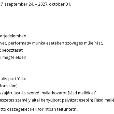
7. szeptember 24. – 2027. október 31.
terjedelemben
ervet, performatív munka esetében szöveges műleírást,
dőbeosztását
ak megfelelően
ális portfóliót
lefonszám)
ájárulást és szerzői nyilatkozatot [lásd melléklet]
szetes személy által benyújtott pályázat esetén) [lásd mellé
tó összegeket kell forintban feltüntetni.