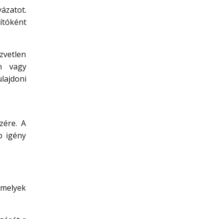
ázatot.
ítóként
zvetlen
an vagy
lajdoni
zére. A
b igény
amelyek