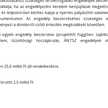
alósításához szükséges területfoglalási engedélyek beszer
llalja, ha az engedélyezési kérelem benyújtását megelőz
l és teljeskörűen kézhez kapja a nyertes pályázótól valamen
okumentumot. Az engedély beszerzéséhez szükséges el
ényezi a döntésről szóló értesítés megküldését követően.
i egyéb engedély beszerzése (projekttől függően: zajkibo
elem, tűzoltósági hozzájárulás, ÁNTSZ engedélyek s
25,0 millió Ft áll rendelkezésre.
uttó 2,5 millió Ft.