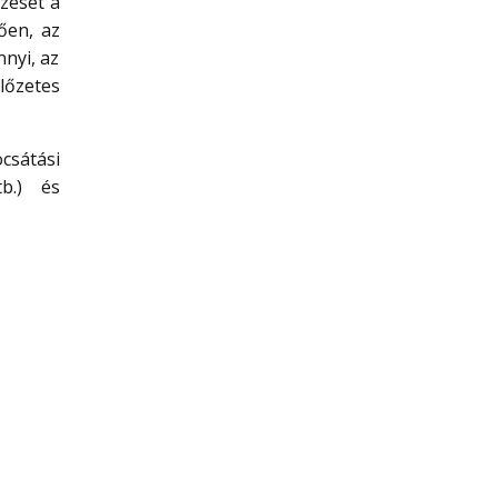
zését a
ően, az
nyi, az
őzetes
csátási
tb.) és