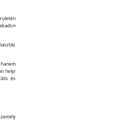
rületén
zabadon
lasztás
, hanem
an helyi
ális és
személy