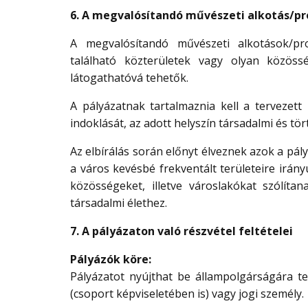
6. A megvalósítandó művészeti alkotás/pr
A megvalósítandó művészeti alkotások/pro
található közterületek vagy olyan közöss
látogathatóvá tehetők.
A pályázatnak tartalmaznia kell a tervezett
indoklását, az adott helyszín társadalmi és tör
Az elbírálás során előnyt élveznek azok a 
a város kevésbé frekventált területeire irány
közösségeket, illetve városlakókat szólíta
társadalmi élethez.
7. A pályázaton való részvétel feltételei
Pályázók köre:
Pályázatot nyújthat be állampolgárságára te
(csoport képviseletében is) vagy jogi személy.