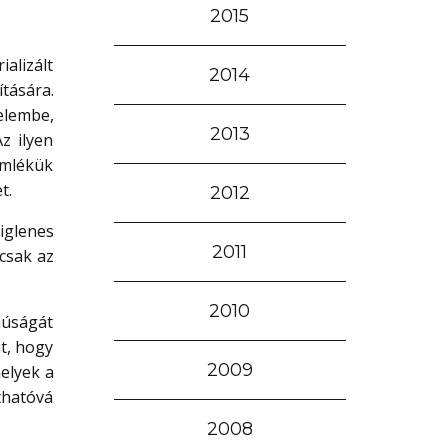
2015
alizált
2014
tására.
elembe,
2013
z ilyen
emlékük
t.
2012
iglenes
2011
 csak az
2010
múságát
nt, hogy
2009
melyek a
thatóvá
2008