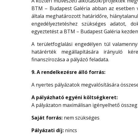
A köztéri művészeti alkotások/projektek megv
BTM – Budapest Galéria abban az esetben vá
általa meghatározott határidőre, hiánytalanu
engedélyeztetéshez szükséges adatot, d
egyeztetést a BTM – Budapest Galéria kezdem
A területfoglalási engedélyen túl valamenny
határérték megállapítására irányuló kér
finanszírozása a pályázó feladata.
9. A rendelkezésre álló forrás:
A nyertes pályázatok megvalósítására összesen 
A pályázható egyéni költségkeret:
A pályázaton maximálisan igényelhető összeg br
Saját forrás:
nem szükséges
Pályázati díj:
nincs