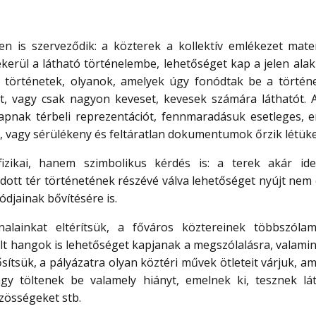
 is szerveződik: a közterek a kollektív emlékezet materi
erül a látható történelembe, lehetőséget kap a jelen alakí
tt történetek, olyanok, amelyek úgy fonódtak be a történ
, vagy csak nagyon keveset, kevesek számára láthatót. A
pnak térbeli reprezentációt, fennmaradásuk esetleges, 
 vagy sérülékeny és feltáratlan dokumentumok őrzik létüke
zikai, hanem szimbolikus kérdés is: a terek akár ide
 adott tér történetének részévé válva lehetőséget nyújt nem
djainak bővítésére is.
lainkat eltérítsük, a főváros köztereinek többszóla
ált hangok is lehetőséget kapjanak a megszólalásra, valami
ítsük, a pályázatra olyan köztéri művek ötleteit várjuk, a
gy töltenek be valamely hiányt, emelnek ki, tesznek lá
zösségeket stb.