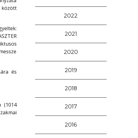
ányzata
 között
2022
yeltek:
2021
LASZTER
iktusos
 messze
2020
2019
sára és
2018
 (1014
2017
 szakmai
2016