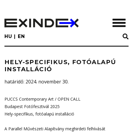
Skip
to
main
TOGGL
content
HU
EN
HELY-SPECIFIKUS, FOTÓALAPÚ
INSTALLÁCIÓ
határidő
: 2024. november 30.
PUCCS Contemporary Art / OPEN CALL
Budapest Fotófesztivál 2025
Hely-specifikus, fotóalapú installáció
A Parallel Művészeti Alapítvány meghirdeti felhívását