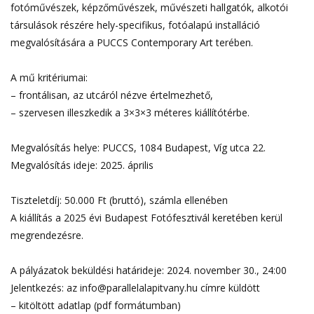
fotóművészek, képzőművészek, művészeti hallgatók, alkotói
társulások részére hely-specifikus, fotóalapú installáció
megvalósítására a PUCCS Contemporary Art terében.
A mű kritériumai:
– frontálisan, az utcáról nézve értelmezhető,
– szervesen illeszkedik a 3×3×3 méteres kiállítótérbe.
Megvalósítás helye: PUCCS, 1084 Budapest, Víg utca 22.
Megvalósítás ideje: 2025. április
Tiszteletdíj: 50.000 Ft (bruttó), számla ellenében
A kiállítás a 2025 évi Budapest Fotófesztivál keretében kerül
megrendezésre.
A pályázatok beküldési határideje: 2024. november 30., 24:00
Jelentkezés: az
info@parallelalapitvany.hu
címre küldött
– kitöltött adatlap (pdf formátumban)