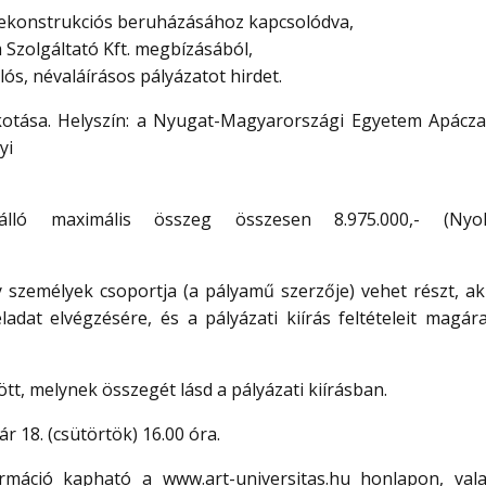
ekonstrukciós beruházásához kapcsolódva,
zolgáltató Kft. megbízásából,
ós, névaláírásos pályázatot hirdet.
kotása. Helyszín: a Nyugat-Magyarországi Egyetem Apácza
yi
ló maximális összeg összesen 8.975.000,- (Nyolcm
 személyek csoportja (a pályamű szerzője) vehet részt, ak
eladat elvégzésére, és a pályázati kiírás feltételeit magá
ött, melynek összegét lásd a pályázati kiírásban.
r 18. (csütörtök) 16.00 óra.
ormáció kapható a www.art-universitas.hu honlapon, val