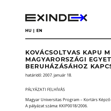
Skip
to
main
content
HU
EN
KOVÁCSOLTVAS KAPU M
MAGYARORSZÁGI EGYE
BERUHÁZÁSÁHOZ KAPC
határidő
: 2007. január 18.
PÁLYÁZATI FELHÍVÁS
Magyar Universitas Program – Kortárs Képző-
A pályázat száma: KKIP0018/2006.