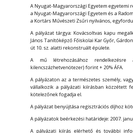
A Nyugat-Magyarországi Egyetem egyetemi r
a Nyugat-Magyarországi Egyetem és a Radom S
a Kortárs Művészeti Zsűri nyilvános, egyfordul
A pályázat tárgya: Kovácsoltvas kapu megal
János Tanítóképző Főiskolai Kar Győr, Gárdon
út 10. sz. alatti rekonstruált épülete.
A mű létrehozásához rendelkezésre ál
kilencszázhetvenötezer) forint + 20% ÁFA.
A pályázaton az a természetes személy, vagy
vállalkozik a pályázati kiírásban közzétett f
kötelezőnek fogadja el.
A pályázat benyújtása regisztrációs díjhoz köt
A pályázatok beérkezési határideje: 2007. januá
A pályázati kiírás elérhető és további inf