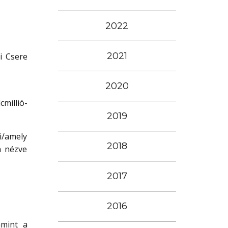
2022
2021
i Csere
2020
illió-
2019
i/amely
2018
ra nézve
2017
2016
amint a