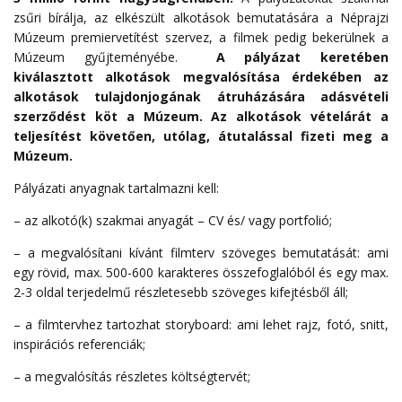
zsűri bírálja, az elkészült alkotások bemutatására a Néprajzi
Múzeum premiervetítést szervez, a filmek pedig bekerülnek a
Múzeum gyűjteményébe.
A pályázat keretében
kiválasztott alkotások megvalósítása érdekében az
alkotások tulajdonjogának átruházására adásvételi
szerződést köt a Múzeum. Az alkotások vételárát a
teljesítést követően, utólag, átutalással fizeti meg a
Múzeum.
Pályázati anyagnak tartalmazni kell:
– az alkotó(k) szakmai anyagát – CV és/ vagy portfolió;
– a megvalósítani kívánt filmterv szöveges bemutatását: ami
egy rövid, max. 500-600 karakteres összefoglalóból és egy max.
2-3 oldal terjedelmű részletesebb szöveges kifejtésből áll;
– a filmtervhez tartozhat storyboard: ami lehet rajz, fotó, snitt,
inspirációs referenciák;
– a megvalósítás részletes költségtervét;