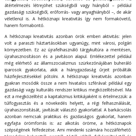
átértelmezés létrejöhet szükségből vagy hiányból – például
gazdasági szükségből, erőforrás- vagy anyaghiányból –, de akár
véletlenül is. A hétköznapi kreativitás így nem formakövető,
hanem formabontó.
A hétköznapi kreativitás azonban örök emberi aktivitás: jelen
volt a paraszti háztartásokban ugyanúgy, mint városi, polgári
környezetben. Ez az újrafelhasználó tárgykultúra a mentésen,
újrahasznosításon és a javításon alapul. Emlékezettel például
még elérhető az államszocializmus szürkezónájában buheráló
iparosok gyakorlata, akik a hiánygazdaság űrjeit próbálták
házifejlesztésekkel pótolni. A hétköznapi kreativitás azonban
gyakran mosódik össze a nem hivatalos szférával: például egy
gazdasági vagy kulturális rendszer kritikus megközelítésével. Ma
ezt a megközelítést a kapitalizmus kritikájaként is értelmezzük: a
túlfogyasztás és a növekedés helyett, a régi felhasználását,
újrahaszonsítását, javítását választó gyakorlattal. A barkácsolás
azonban nemcsak praktikus és gazdaságos gyakorlat, hanem
egyfajta örömforrás is: az alkotás öröme, a hétköznapok
szépségének felfedezése. Ami mindenki számára hozzáférhető: