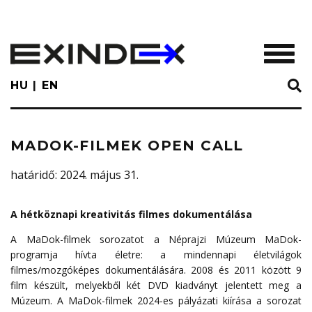
Skip
to
main
TOGGL
content
HU
EN
MADOK-FILMEK OPEN CALL
határidő
: 2024. május 31.
A hétköznapi kreativitás filmes dokumentálása
A MaDok-filmek sorozatot a Néprajzi Múzeum MaDok-
programja hívta életre: a mindennapi életvilágok
filmes/mozgóképes dokumentálására. 2008 és 2011 között 9
film készült, melyekből két DVD kiadványt jelentett meg a
Múzeum. A MaDok-filmek 2024-es pályázati kiírása a sorozat