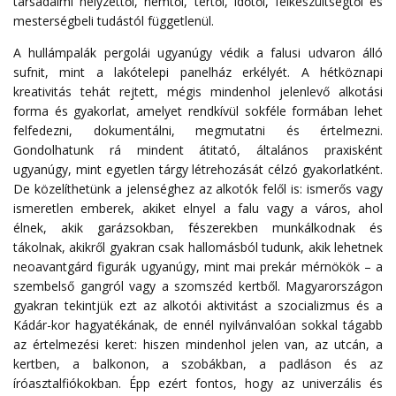
társadalmi helyzettől, nemtől, tértől, időtől, felkészültségtől és
mesterségbeli tudástól függetlenül.
A hullámpalák pergolái ugyanúgy védik a falusi udvaron álló
sufnit, mint a lakótelepi panelház erkélyét. A hétköznapi
kreativitás tehát rejtett, mégis mindenhol jelenlevő alkotási
forma és gyakorlat, amelyet rendkívül sokféle formában lehet
felfedezni, dokumentálni, megmutatni és értelmezni.
Gondolhatunk rá mindent átitató, általános praxisként
ugyanúgy, mint egyetlen tárgy létrehozását célzó gyakorlatként.
De közelíthetünk a jelenséghez az alkotók felől is: ismerős vagy
ismeretlen emberek, akiket elnyel a falu vagy a város, ahol
élnek, akik garázsokban, fészerekben munkálkodnak és
tákolnak, akikről gyakran csak hallomásból tudunk, akik lehetnek
neoavantgárd figurák ugyanúgy, mint mai prekár mérnökök – a
szembelső gangról vagy a szomszéd kertből. Magyarországon
gyakran tekintjük ezt az alkotói aktivitást a szocializmus és a
Kádár-kor hagyatékának, de ennél nyilvánvalóan sokkal tágabb
az értelmezési keret: hiszen mindenhol jelen van, az utcán, a
kertben, a balkonon, a szobákban, a padláson és az
íróasztalfiókokban. Épp ezért fontos, hogy az univerzális és