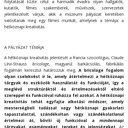
folytatását tűzte célul: a harmadik évadra olyan hallgatók,
kutatók, filmes szakemberek, művészek, szervezetek
jelentkezését várjuk, akik a múzeumi pályázat keretében
valósítanak meg egy filmes munkát, amelynek a témája: a
hétköznapi kreativitás.
A PÁLYÁZAT TÉMÁJA
A hétköznapi kreativitás jelentését a francia szociológus, Claude
Lévi-Strauss
bricolage
, magyarul barkácsolás, fabrikálás
fogalmán keresztül határozzuk meg.
A bricolage fogalom
olyan cselekvést ír le, amely átértelmezi a hétköznapi
tárgyak és eszközök használatát és funkcióját, így a
meglévő struktúráktól és értelmezésektől eltérő
szereppel és funkcióval ruházza fel azokat. A hétköznapi
kreativitás tehát egyfajta alkotási módszer, amely
mesterségbeli tudással vagy hétköznapi gyakorlati
tapasztalattal, szándékoltan vagy szándékolatlanul
értelmezi át, bővíti új funkcióval a mindennapi
tárgyakat, eseményeket, tereket és jelenségeket.
Az