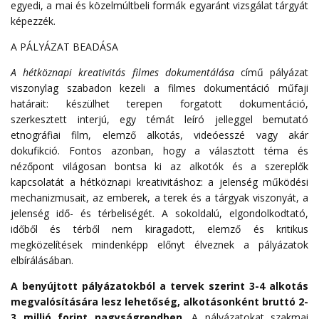
egyedi, a mai és közelmúltbeli formák egyaránt vizsgálat tárgyát
képezzék.
A PÁLYÁZAT BEADÁSA
A hétköznapi kreativitás filmes dokumentálása
című pályázat
viszonylag szabadon kezeli a filmes dokumentáció műfaji
határait: készülhet terepen forgatott dokumentáció,
szerkesztett interjú, egy témát leíró jelleggel bemutató
etnográfiai film, elemző alkotás, videóesszé vagy akár
dokufikció. Fontos azonban, hogy a választott téma és
nézőpont világosan bontsa ki az alkotók és a szereplők
kapcsolatát a hétköznapi kreativitáshoz: a jelenség működési
mechanizmusait, az emberek, a terek és a tárgyak viszonyát, a
jelenség idő- és térbeliségét. A sokoldalú, elgondolkodtató,
időből és térből nem kiragadott, elemző és kritikus
megközelítések mindenképp előnyt élveznek a pályázatok
elbírálásában.
A benyújtott pályázatokból a tervek szerint 3-4 alkotás
megvalósítására lesz lehetőség, alkotásonként bruttó 2-
3 millió forint nagyságrendben.
A pályázatokat szakmai