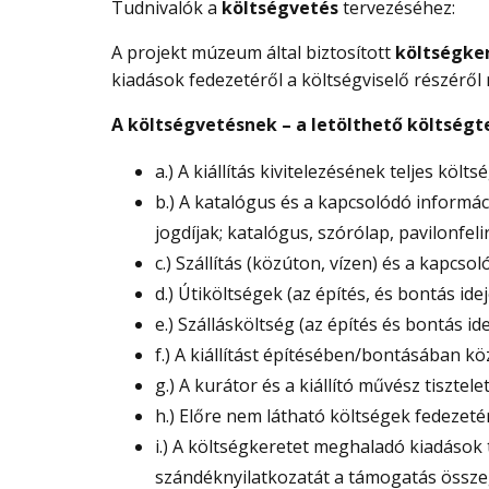
Tudnivalók a
költségvetés
tervezéséhez:
A projekt múzeum által biztosított
költségke
kiadások fedezetéről a költségviselő részéről n
A költségvetésnek – a letölthető költségte
a.) A kiállítás kivitelezésének teljes költ
b.) A katalógus és a kapcsolódó informáci
jogdíjak; katalógus, szórólap, pavilonf
c.) Szállítás (közúton, vízen) és a kapcsol
d.) Útiköltségek (az építés, és bontás ide
e.) Szállásköltség (az építés és bontás id
f.) A kiállítást építésében/bontásában
g.) A kurátor és a kiállító művész tisztelet
h.) Előre nem látható költségek fedezetér
i.) A költségkeretet meghaladó kiadások 
szándéknyilatkozatát a támogatás összeg