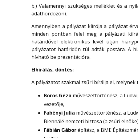
b.) Valamennyi szükséges melléklet és a nyi
adathordozón).
Amennyiben a pályázat kiírója a pályázat ér
minden pontban felel meg a pályázati kiírá
határidővel elektronikus levél útján hiány
pályázatot határidőn túl adták postára. A 
hívható be prezentációra.
Elbírálás, döntés:
A pályázatot szakmai zsűri bírálja el, melynek t
Boros Géza
művészettörténész, a Ludwi
vezetője,
Fabényi Julia
művészettörténész, a Ludw
Biennálé nemzeti biztosa (a zsűri elnöke)
Fábián Gábor
építész, a BME Építészmér