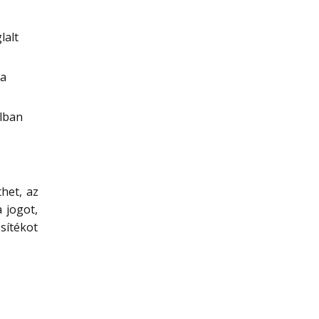
lalt
 a
jlban
het, az
a jogot,
sítékot