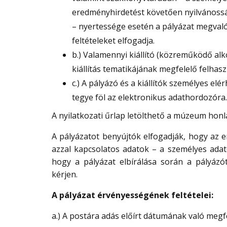
eredményhirdetést követően nyilvánossá
– nyertessége esetén a pályázat megvalós
feltételeket elfogadja.
b.) Valamennyi kiállító (közreműködő alk
kiállítás tematikájának megfelelő felhas
c.) A pályázó és a kiállítók személyes elé
tegye föl az elektronikus adathordozóra.
A nyilatkozati űrlap letölthető a múzeum honla
A pályázatot benyújtók elfogadják, hogy az 
azzal kapcsolatos adatok – a személyes adatok
hogy a pályázat elbírálása során a pályázót
kérjen.
A pályázat érvényességének feltételei:
a.) A postára adás előírt dátumának való megfe