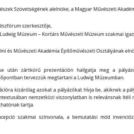
vészek Szövetségének alelnöke, a Magyar Művészeti Akadé
ítészfórum szerkesztője,
 Ludwig Múzeum – Kortárs Művészeti Múzeum szakmai igaz
almi és Művészeti Akadémia Építőművészeti Osztályának elnö
ése után zártkörű prezentáción hallgatja meg a pályáz
időpontban tervezzük megtartani a Ludwig Múzeumban.
ációra kizárólag azokat a pályázókat hívja be, akiknek a pá
textusában nemzetközi viszonylatban is relevánsnak ítéli 
hatónak tartja.
ncepció szakmai színvonala, a bemutatási mód invenció