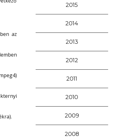
vetkező
2015
2014
yben az
2013
elemben
2012
 mpeg4)
2011
kternyi
2010
2009
kra).
2008