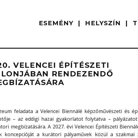
ESEMÉNY
HELYSZÍN
T
20. VELENCEI ÉPÍTÉSZETI
VILONJÁBAN RENDEZENDŐ
MEGBÍZATÁSÁRA
um feladata a Velencei Biennálé képzőművészeti és épí
ője – az eddigi hazai gyakorlatot folytatva – pályázatot 
tori megbízatására. A 2027. évi Velencei Építészeti Biennál
ek koncepcióját a kurátori pályaművek közül a szakmai 