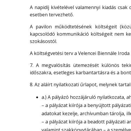
A napidíj kivételével valamennyi kiadás csak
esetben tervezhető.
A pavilon működtetésének költségeit (közü
kapcsolódó kommunikáció költségeit nem kell t
szokásostól.
A költségvetési terv a Velencei Biennále Iroda 
7. A megvalósítás ütemezését különös tekin
időszakra, esetleges karbantartásra és a bont
8. Az aláírt nyilatkozati űrlapot, melynek tarta
a.) A pályázó hozzájáruló nyilatkozata, 
– a pályázat kiírója a benyújtott pályázat
adatokat kezelje, archívumban tárolja, il
– a pályázat kiírója a beadott pályáza
valamint szakkönyvtárában – a személyes