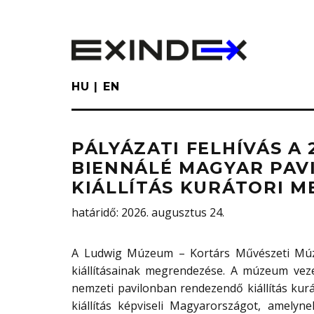
Skip
to
main
content
HU
EN
PÁLYÁZATI FELHÍVÁS A 
BIENNÁLÉ MAGYAR PA
KIÁLLÍTÁS KURÁTORI 
határidő
: 2026. augusztus 24.
A Ludwig Múzeum – Kortárs Művészeti Múze
kiállításainak megrendezése. A múzeum vezet
nemzeti pavilonban rendezendő kiállítás kurá
kiállítás képviseli Magyarországot, amelyn