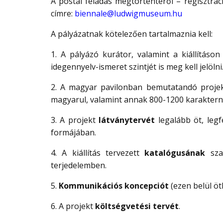
A postai feladás megtörténtéről – regisztrác
címre:
biennale@ludwigmuseum.hu
A pályázatnak kötelezően tartalmaznia kell:
1. A pályázó kurátor, valamint a kiállításo
idegennyelv-ismeret szintjét is meg kell jelölni
2. A magyar pavilonban bemutatandó proje
magyarul, valamint annak 800-1200 karakterny
3. A projekt
látványtervét
legalább öt, leg
formájában.
4. A kiállítás tervezett
katalógusának
szak
terjedelemben.
5.
Kommunikációs koncepciót
(ezen belül öt
6. A projekt
költségvetési tervét
.