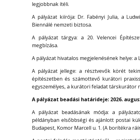
legjobbnak ítéli.
A pályázat kiírója: Dr. Fabényi Julia, a L
Biennálé nemzeti biztosa.
A pályázat tárgya: a 20. Velencei Építésze
megbízása.
A pályázat hivatalos megjelenésének helye: 
A pályázat jellege: a résztvevők körét teki
építészetben és számottevő kurátori praxissa
egyszemélyes, a kurátori feladat társkurátor né
A pályázat beadási határideje: 2026. augus
A pályázat beadásának módja: a pályázat
példányban elsőbbségi és ajánlott postai k
Budapest, Komor Marcell u. 1. (A borítékra ráí