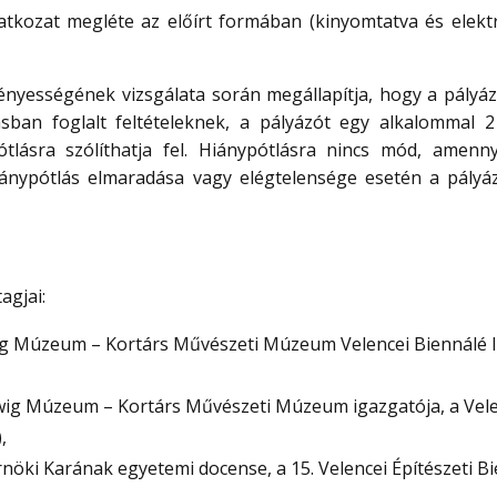
latkozat megléte az előírt formában (kinyomtatva és elekt
vényességének vizsgálata során megállapítja, hogy a pályá
sban foglalt feltételeknek, a pályázót egy alkalommal 
pótlásra szólíthatja fel. Hiánypótlásra nincs mód, amenn
hiánypótlás elmaradása vagy elégtelensége esetén a pály
agjai:
g Múzeum – Kortárs Művészeti Múzeum Velencei Biennálé I
ig Múzeum – Kortárs Művészeti Múzeum igazgatója, a Vele
,
nöki Karának egyetemi docense, a 15. Velencei Építészeti B