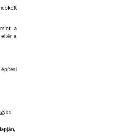
ndokolt
amint a
 eltér a
építési
 egyéb
lapján,