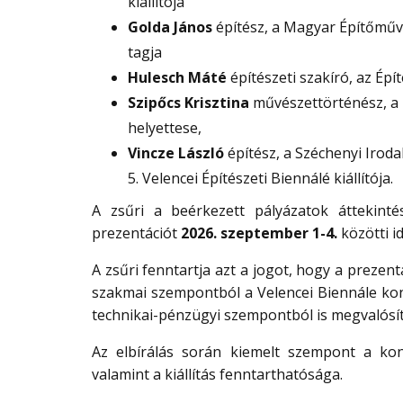
kiállítója
Golda János
építész, a Magyar Építőmű
tagja
Hulesch Máté
építészeti szakíró, az Ép
Szipőcs Krisztina
művészettörténész, a
helyettese,
Vincze László
építész, a Széchenyi Irod
5. Velencei Építészeti Biennálé kiállítója.
A zsűri a beérkezett pályázatok áttekint
prezentációt
2026. szeptember 1-4.
közötti 
A zsűri fenntartja azt a jogot, hogy a prezent
szakmai szempontból a Velencei Biennále kon
technikai-pénzügyi szempontból is megvalósít
Az elbírálás során kiemelt szempont a ko
valamint a kiállítás fenntarthatósága.