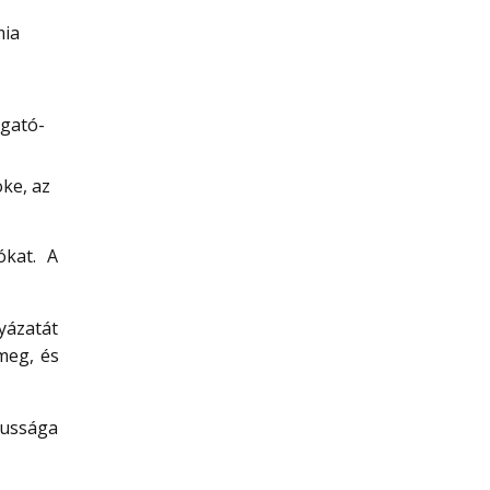
mia
gató-
ke, az
ókat. A
lyázatát
meg, és
zussága