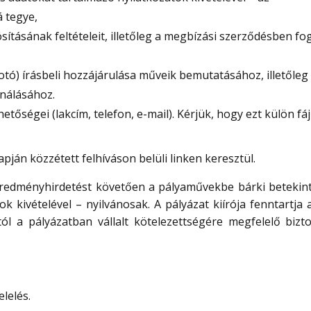
 tegye,
ításának feltételeit, illetőleg a megbízási szerződésben fog
otó) írásbeli hozzájárulása műveik bemutatásához, illetőleg
ználásához.
rhetőségei (lakcím, telefon, e-mail). Kérjük, hogy ezt külön fá
pján közzétett felhíváson belüli linken keresztül.
eredményhirdetést követően a pályaművekbe bárki betekint
 kivételével – nyilvánosak. A pályázat kiírója fenntartja 
ól a pályázatban vállalt kötelezettségére megfelelő bizto
lelés.