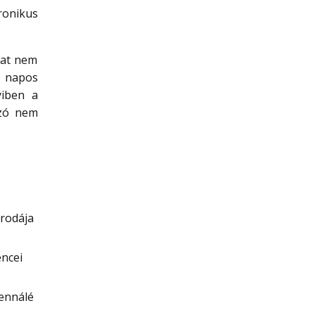
ronikus
zat nem
2 napos
yiben a
ázó nem
rodája
ncei
iennálé