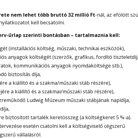
rete nem lehet több bruttó
32 millió Ft
-nál, az efölött s
yilatkozatot kell becsatolni.
rv-űrlap szerinti bontásban – tartalmaznia kell:
ségét (installációs költség, műszaki, technikai eszközök),
ós anyagok költségét (szerzők, grafikus, fordító tiszteletdíj
eliratok, kommunikációs anyagok nyomdaköltsége stb.),
ódó biztosítás díja,
jére a kiállító és a szakma/műszaki stáb részére),
ejére a kiállító és a szakmai/műszaki stáb részére),
 közreműködő Ludwig Múzeum műszaki stábjának napidíja,
díja,
e biztosított tartalék keretösszeg (a költségkeret 5 %-a).
tervezése esetén csatolni kell a költségviselő cégszerű
szerű vállalásról.