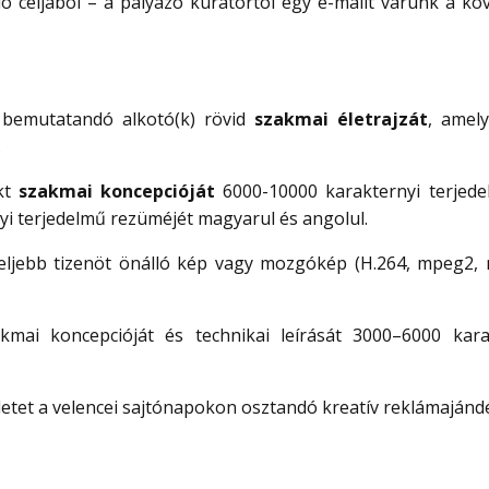
ió céljából – a pályázó kurátortól egy e-mailt várunk a kö
n bemutatandó alkotó(k) rövid
szakmai életrajzát
, amel
.
kt
szakmai koncepcióját
6000-10000 karakternyi terjed
i terjedelmű rezüméjét magyarul és angolul.
feljebb tizenöt önálló kép vagy mozgókép (H.264, mpeg2,
mai koncepcióját és technikai leírását 3000–6000 kara
letet a velencei sajtónapokon osztandó kreatív reklámajándé