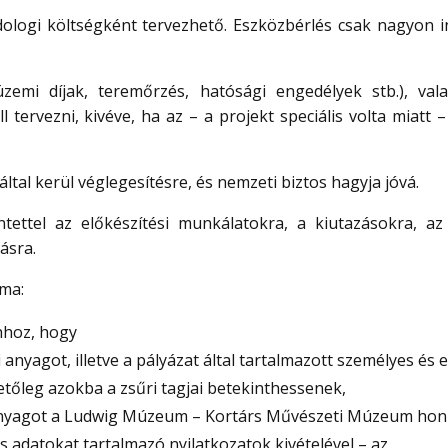
 dologi költségként tervezhető. Eszközbérlés csak nagyon i
zemi díjak, teremőrzés, hatósági engedélyek stb.), val
ervezni, kivéve, ha az – a projekt speciális volta miatt –
által kerül véglegesítésre, és nemzeti biztos hagyja jóvá.
tettel az előkészítési munkálatokra, a kiutazásokra, az 
ásra.
lma:
ahhoz, hogy
i anyagot, illetve a pályázat által tartalmazott személyes és
letőleg azokba a zsűri tagjai betekinthessenek,
ti anyagot a Ludwig Múzeum – Kortárs Művészeti Múzeum hon
 adatokat tartalmazó nyilatkozatok kivételével – az