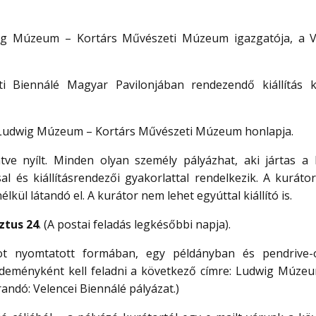
udwig Múzeum – Kortárs Művészeti Múzeum igazgatója, a V
ti Biennálé Magyar Pavilonjában rendezendő kiállítás k
a Ludwig Múzeum – Kortárs Művészeti Múzeum honlapja.
ntve nyílt. Minden olyan személy pályázhat, aki jártas a 
l és kiállításrendezői gyakorlattal rendelkezik. A kurátor
lkül látandó el. A kurátor nem lehet egyúttal kiállító is.
ztus 24
. (A postai feladás legkésőbbi napja).
ot nyomtatott formában, egy példányban és pendrive
üldeményként kell feladni a következő címre: Ludwig Múze
randó: Velencei Biennálé pályázat.)