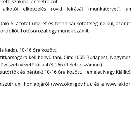
rtető szakmai önéletrajzot.
 alkotói elképzelés rövid leírását (munkatervet), a
.
táló 5-7 fotót (méret és technikai kötöttség nélkül, azonb
portfoliót. Fotósorozat egy műnek számít.
és kedd), 10-16 óra között.
itkárságára kell benyújtani. Cím: 1065 Budapest, Nagymező
a művészeti vezetőtől a 473-2667 telefonszámon.)
sütörtök és péntek) 10-16 óra között, I. emelet Nagy Kiállít
inisztérium honlapjáról (www.okm.gov.hu), és a www.lektor