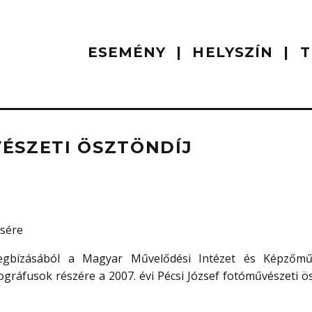
ESEMÉNY
HELYSZÍN
T
ÉSZETI ÖSZTÖNDÍJ
ésére
megbízásából a Magyar Művelődési Intézet és Képzőmű
tográfusok részére a 2007. évi Pécsi József fotóművészeti ö