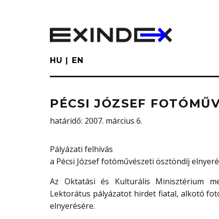
Skip
to
main
content
HU
EN
PÉCSI JÓZSEF FOTÓMŰV
határidő
: 2007. március 6.
Pályázati felhívás
a Pécsi József fotóművészeti ösztöndíj elnyer
Az Oktatási és Kulturális Minisztérium 
Lektorátus pályázatot hirdet fiatal, alkotó fo
elnyerésére.