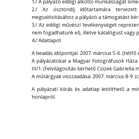
1./ A pályázó eddigi alkotói munkásságát isme
2./ Az ösztöndíj időtartamára tervezett
megvalósításához a pályázó a támogatást kéri
3./ Az eddigi művészi tevékenységet reprezen
nem fogadhatunk el), illetve katalógust vagy 
4./ Adatlapot
A beadás időpontjai: 2007. március 5-6. (hétfő 
A pályázatokat a Magyar Fotográfusok Háza t
III/1. (Felvilágosítás kérhető Csizek Gabriell
A műtárgyak visszaadása: 2007. március 8-9. (c
A pályázati kiírás és adatlap letölthető a m
honlapról.