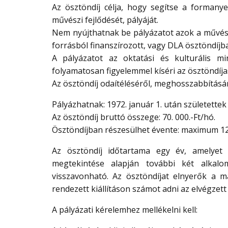
Az ösztöndíj célja, hogy segítse a formany
művészi fejlődését, pályáját.
Nem nyújthatnak be pályázatot azok a művésze
forrásból finanszírozott, vagy DLA ösztöndíjb
A pályázatot az oktatási és kulturális min
folyamatosan figyelemmel kíséri az ösztöndíja
Az ösztöndíj odaítéléséről, meghosszabbításá
Pályázhatnak: 1972. január 1. után születettek
Az ösztöndíj bruttó összege: 70. 000.-Ft/hó.
Ösztöndíjban részesülhet évente: maximum 12
Az ösztöndíj időtartama egy év, amelyet
megtekintése alapján további két alkal
visszavonható. Az ösztöndíjat elnyerők a 
rendezett kiállításon számot adni az elvégzet
A pályázati kérelemhez mellékelni kell: