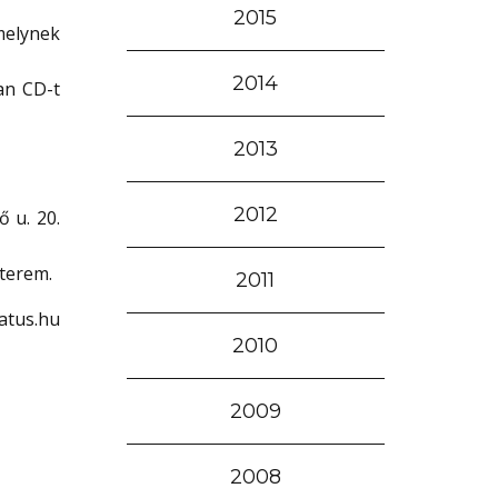
2015
melynek
2014
an CD-t
2013
2012
 u. 20.
óterem.
2011
atus.hu
2010
2009
2008