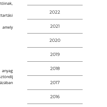
tóinak,
2022
tartási
2021
, amely
2020
2019
2018
ó anyag
töndíj
Házában
2017
2016