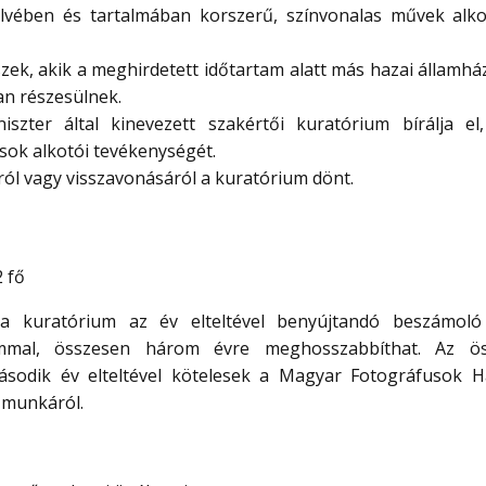
elvében és tartalmában korszerű, színvonalas művek alko
k, akik a meghirdetett időtartam alatt más hazai államház
an részesülnek.
iszter által kinevezett szakértői kuratórium bírálja el
sok alkotói tevékenységét.
ról vagy visszavonásáról a kuratórium dönt.
 fő
 a kuratórium az év elteltével benyújtandó beszámol
ommal, összesen három évre meghosszabbíthat. Az ösz
második év elteltével kötelesek a Magyar Fotográfusok 
t munkáról.