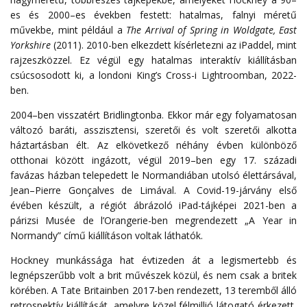
es
és
2000
–
es
években
festett
:
hatalmas
,
falnyi
méretű
művekbe
,
mint
például
a
The
Arrival
of
Spring
in
Woldgate
,
East
Yorkshire
(
2011
)
.
2010-ben elkezdett kísérletezni az iPaddel, mint
rajzeszközzel. Ez végül egy hatalmas interaktív kiállításban
csúcsosodott ki, a londoni King’s Cross-i Lightroomban, 2022-
ben.
2004
–
ben
visszatért
Bridlingtonba
.
Ekkor
már
egy
folyamatosan
változó
baráti
,
asszisztensi
,
szeretői
és
volt
szeretői
alkotta
háztartásban
élt
.
Az
elkövetkező
néhány
évben
különböző
otthonai
között
ingázott
,
végül
2019
–
ben
egy
17
.
századi
favázas
házban
telepedett
le
Normandiában
utolsó
élettársával
,
Jean
–
Pierre
Gonçalves
de
Limával
.
A Covid-19-járvány első
évében készült, a régiót ábrázoló iPad-tájképei 2021-ben a
párizsi Musée de l’Orangerie-ben megrendezett „A Year in
Normandy” című kiállításon voltak láthatók.
Hockney munkássága hat évtizeden át a legismertebb és
legnépszerűbb volt a brit művészek közül, és nem csak a britek
körében.
A Tate Britainben 2017-ben rendezett, 13 teremből álló
retrospektív kiállítását, amelyre közel félmillió látogató érkezett,