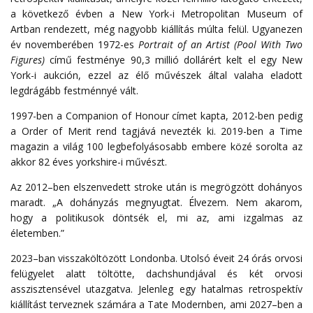
a következő évben a New York-i Metropolitan Museum of
Artban rendezett, még nagyobb kiállítás múlta
felül
. Ugyanezen
év novemberében 1972-es
Portrait of an Artist (Pool With Two
Figures)
című festménye 90,3 millió dollárért kelt el egy New
York-i aukción, ezzel az élő művészek által valaha eladott
legdrágább festménnyé vált.
1997-ben a Companion of Honour címet kapta, 2012-ben pedig
a Order of Merit rend tagjává nevezték ki. 2019-ben a Time
magazin a világ 100 legbefolyásosabb embere közé sorolta az
akkor 82 éves yorkshire-i művészt.
Az 2012
–
ben
elszenvedett
stroke
után
is
megrögzött
dohányos
maradt
.
„
A
dohányzás
megnyugtat
.
Élvezem
.
Nem
akarom
,
hogy
a
politikusok
döntsék
el
,
mi
az
,
ami
izgalmas
az
életemben
.”
2023
–
ban
visszaköltözött
Londonba
.
Utolsó
éveit
24
órás
orvosi
felügyelet
alatt
töltötte
,
dachshundjával
és
két
orvosi
asszisztensével
utazgatva
.
Jelenleg
egy
hatalmas
retrospektív
kiállítást
terveznek
számára
a
Tate
Modernben
,
ami
2027
–
ben
a