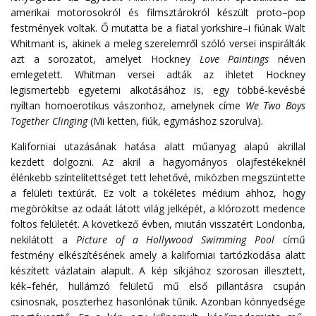
amerikai
motorosokról
és
filmsztárokról
készült
proto
–
pop
festmények
voltak
.
Ő
mutatta
be
a
fiatal
yorkshire
–
i
fiúnak
Walt
Whitmant
is
,
akinek
a
meleg
szerelemről
szóló
versei
inspirálták
azt
a
sorozatot
,
amelyet
Hockney
Love
Paintings
néven
emlegetett
.
Whitman versei adták az ihletet Hockney
legismertebb egyetemi alkotásához is, egy többé-kevésbé
nyíltan homoerotikus vászonhoz, amelynek címe
We Two Boys
Together Clinging
(Mi ketten, fiúk, egymáshoz szorulva).
Kaliforniai utazásának hatása alatt műanyag alapú akrillal
kezdett dolgozni. Az akril a hagyományos olajfestékeknél
élénkebb színtelítettséget tett lehetővé, miközben megszüntette
a felületi textúrát. Ez volt a tökéletes médium ahhoz, hogy
megörökítse az odaát látott világ jelképét, a klórozott medence
foltos felületét.
A
következő
évben
,
miután
visszatért
Londonba
,
nekilátott
a
Picture
of
a
Hollywood
Swimming
Pool
című
festmény
elkészítésének
amely
a
kaliforniai
tartózkodása
alatt
készített
vázlatain
alapult
.
A
kép
síkjához
szorosan
illesztett
,
kék
–
fehér
,
hullámzó
felületű
mű
első
pillantásra
csupán
csinosnak
,
poszterhez
hasonlónak
tűnik
.
Azonban
könnyedsége