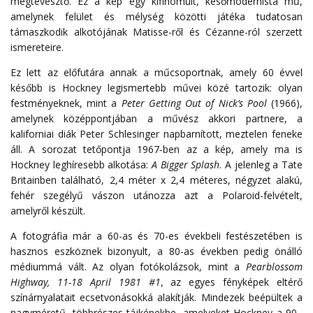
megtévesztő
.
Ez a kép egy kifinomult, későmodernista mű,
amelynek felület és mélység közötti játéka tudatosan
támaszkodik alkotójának Matisse-ről és Cézanne-ról szerzett
ismereteire.
Ez lett az előfutára annak a műcsoportnak, amely 60 évvel
később is Hockney legismertebb művei közé tartozik: olyan
festményeknek, mint a
Peter Getting Out of Nick’s Pool
(1966),
amelynek középpontjában a művész akkori partnere, a
kaliforniai diák Peter Schlesinger napbarnított, meztelen feneke
áll.
A sorozat tetőpontja 1967-ben az a kép, amely ma is
Hockney leghíresebb alkotása:
A Bigger Splash
.
A jelenleg a Tate
Britainben található, 2,4 méter x 2,4 méteres, négyzet alakú,
fehér szegélyű vászon utánozza azt a Polaroid-felvételt,
amelyről készült.
A fotográfia már a 60-as és 70-es évekbeli festészetében is
hasznos eszköznek bizonyult, a 80-as években pedig önálló
médiummá vált.
Az olyan fotókolázsok, mint a
Pearblossom
Highway, 11-18 April 1981 #1
, az egyes fényképek eltérő
színárnyalatait ecsetvonásokká alakítják.
Mindezek
beépültek
a
nagyméretű
,
többrészes
tájképekbe
,
amelyeket
Hockney
a
90
–