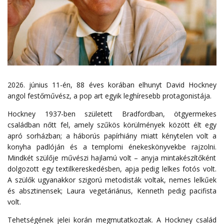
2026. június 11-én,
88 éves korában
elhunyt
David Hockney
angol festőművész, a pop art egyik leghíresebb protagonistája.
Hockney 1937-ben született Bradfordban, ötgyermekes
családban nőtt fel, amely szűkös körülmények között élt egy
apró sorházban; a háborús papírhiány miatt kénytelen volt a
konyha padlóján és a templomi énekeskönyvekbe rajzolni.
Mindkét
szülője
művészi
hajlamú
volt
–
anyja
mintakészítőként
dolgozott
egy
textilkereskedésben
,
apja
pedig
lelkes
fotós
volt
.
A szülők ugyanakkor szigorú metodisták voltak, nemes lelkűek
és absztinensek; Laura vegetáriánus, Kenneth pedig pacifista
volt.
Tehetségének jelei korán megmutatkoztak.
A
Hockney
család