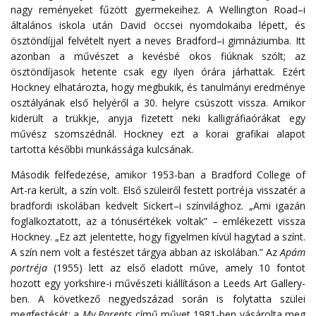
nagy
reményeket
fűzött
gyermekeihez
.
A
Wellington
Road
–
i
általános
iskola
után
David
öccsei
nyomdokaiba
lépett
,
és
ösztöndíjjal
felvételt
nyert
a
neves
Bradford
–
i
gimnáziumba
.
Itt
azonban a művészet a kevésbé okos fiúknak szólt; az
ösztöndíjasok hetente csak egy ilyen órára járhattak. Ezért
Hockney elhatározta, hogy megbukik, és tanulmányi eredménye
osztályának első helyéről a 30. helyre csúszott vissza. Amikor
kiderült a trükkje, anyja fizetett neki kalligráfiaórákat egy
művész szomszédnál. Hockney ezt a korai grafikai alapot
tartotta későbbi munkássága kulcsának.
Második felfedezése, amikor 1953-ban a Bradford College of
Art-ra került, a szín volt.
Első
szüleiről
festett
portréja
visszatér
a
bradfordi
iskolában
kedvelt
Sickert
–
i
színvilághoz
.
„Ami igazán
foglalkoztatott, az a tónusértékek voltak” – emlékezett vissza
Hockney.
„Ez azt jelentette, hogy figyelmen kívül hagytad a színt.
A szín nem volt a festészet tárgya abban az iskolában.” Az
Apám
portréja
(1955) lett az első eladott műve, amely 10 fontot
hozott egy yorkshire-i művészeti kiállításon a Leeds Art Gallery-
ben. A
következő
negyedszázad
során
is
folytatta
szülei
megfestését
;
a
My Parents
című művet 1981-ben vásárolta meg