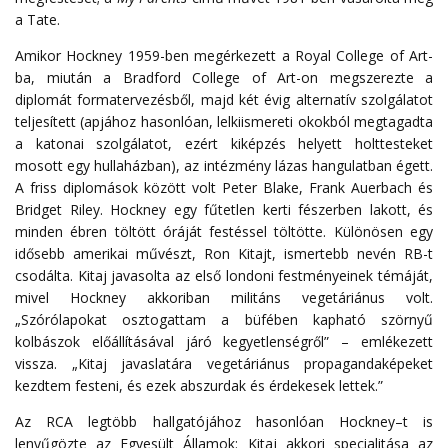
a Tate.
Amikor Hockney 1959-ben megérkezett a Royal College of Art-
ba, miután a Bradford College of Art-on megszerezte a
diplomát formatervezésből, majd két évig alternatív szolgálatot
teljesített (apjához hasonlóan, lelkiismereti okokból megtagadta
a katonai szolgálatot, ezért kiképzés helyett
holttesteket
mosott
egy
hullaházban
), az intézmény lázas hangulatban égett.
A friss diplomások között volt Peter Blake, Frank Auerbach és
Bridget Riley.
Hockney e
gy
fűtetlen
kerti
fészerben
lakott
,
és
minden
ébren
töltött
óráját
festéssel
töltötte
.
Különösen egy
idősebb amerikai művészt, Ron Kitajt, ismertebb nevén RB-t
csodálta. Kitaj javasolta az első londoni festményeinek témáját,
mivel Hockney akkoriban militáns vegetáriánus volt.
„Szórólapokat osztogattam a büfében kapható szörnyű
kolbászok előállításával járó kegyetlenségről” – emlékezett
vissza. „Kitaj javaslatára vegetáriánus propagandaképeket
kezdtem festeni, és ezek abszurdak és érdekesek lettek.”
Az
RCA
legtöbb
hallgatójához
hasonlóan
Hockney
–
t
is
lenyűgözte
az
Egyesült
Államok
:
Kitaj
akkori
specialitása
az