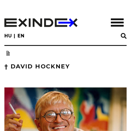
Skip
to
main
TOGGL
content
HU
EN
† DAVID HOCKNEY