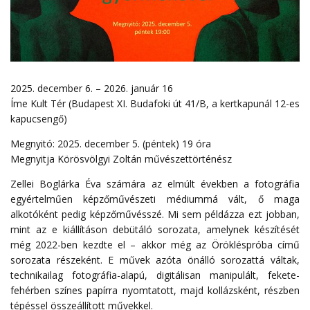
2025. december 6. – 2026. január 16
Íme Kult Tér (Budapest XI. Budafoki út 41/B, a kertkapunál 12-es
kapucsengő)
Megnyitó: 2025. december 5. (péntek) 19 óra
Megnyitja Körösvölgyi Zoltán művészettörténész
Zellei Boglárka Éva számára az elmúlt években a fotográfia
egyértelműen képzőművészeti médiummá vált, ő maga
alkotóként pedig képzőművésszé. Mi sem példázza ezt jobban,
mint az e kiállításon debütáló sorozata, amelynek készítését
még 2022-ben kezdte el – akkor még az Örökléspróba című
sorozata részeként. E művek azóta önálló sorozattá váltak,
technikailag fotográfia-alapú, digitálisan manipulált, fekete-
fehérben színes papírra nyomtatott, majd kollázsként, részben
tépéssel összeállított művekkel.