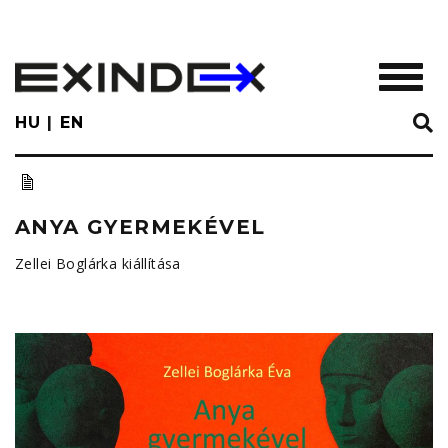
Skip
to
main
TOGGL
content
HU
EN
ANYA GYERMEKÉVEL
Zellei Boglárka kiállítása