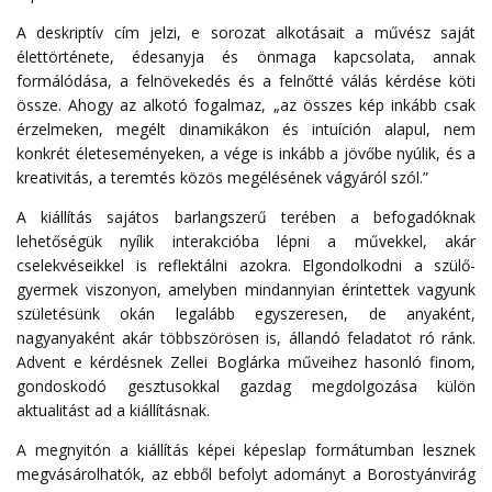
A deskriptív cím jelzi, e sorozat alkotásait a művész saját
élettörténete, édesanyja és önmaga kapcsolata, annak
formálódása, a felnövekedés és a felnőtté válás kérdése köti
össze. Ahogy az alkotó fogalmaz, „az összes kép inkább csak
érzelmeken, megélt dinamikákon és intuíción alapul, nem
konkrét életeseményeken, a vége is inkább a jövőbe nyúlik, és a
kreativitás, a teremtés közös megélésének vágyáról szól.”
A kiállítás sajátos barlangszerű terében a befogadóknak
lehetőségük nyílik interakcióba lépni a művekkel, akár
cselekvéseikkel is reflektálni azokra. Elgondolkodni a szülő-
gyermek viszonyon, amelyben mindannyian érintettek vagyunk
születésünk okán legalább egyszeresen, de anyaként,
nagyanyaként akár többszörösen is, állandó feladatot ró ránk.
Advent e kérdésnek Zellei Boglárka műveihez hasonló finom,
gondoskodó gesztusokkal gazdag megdolgozása külön
aktualitást ad a kiállításnak.
A megnyitón a kiállítás képei képeslap formátumban lesznek
megvásárolhatók, az ebből befolyt adományt a Borostyánvirág