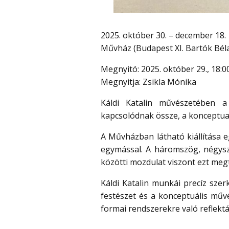
2025. október 30. – december 18.
Művház (Budapest XI. Bartók Béla
Megnyitó: 2025. október 29., 18:0
Megnyitja: Zsikla Mónika
Káldi Katalin művészetében a
kapcsolódnak össze, a konceptual
A Művházban látható kiállítása eg
egymással. A háromszög, négyszö
közötti mozdulat viszont ezt meg
Káldi Katalin munkái precíz sze
festészet és a konceptuális művé
formai rendszerekre való reflektá