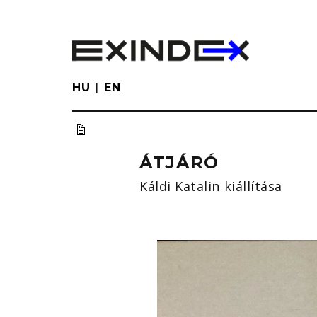
Skip
to
main
content
HU
EN
ÁTJÁRÓ
Káldi Katalin kiállítása