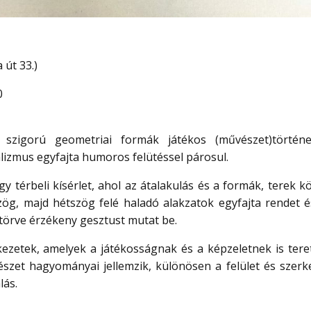
 út 33.)
0
 szigorú geometriai formák játékos (művészet)történe
izmus egyfajta humoros felütéssel párosul.
y térbeli kísérlet, ahol az átalakulás és a formák, terek k
g, majd hétszög felé haladó alakzatok egyfajta rendet és
törve érzékeny gesztust mutat be.
rkezetek, amelyek a játékosságnak és a képzeletnek is tere
szet hagyományai jellemzik, különösen a felület és szerke
lás.