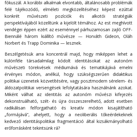
fókuszál. A korábbi alkalmak elvontabb, általánosabb problémák
felé tájékozódó, elméleti megközelítéséhez képest ezúttal
konkrét művészeti pozíciók és alkotói stratégiák
perspektívájából közelítünk a kijelölt témához. Az est meghívott
vendégei éppen ezért az eseménnyel párhuzamosan zajló OFF-
Biennálé három kiállító művésze — Horváth Gideon, Oláh
Norbert és Trapp Dominika — lesznek.
Beszélgetésük arra koncentrál majd, hogy miképpen lehet a
különféle társadalmilag kódolt identitásokat az autonóm
művészeti törekvések médiumává és tematikájává emelni
érvényes módon, anélkül, hogy szükségszerűen didaktikus
politikai üzenetek közvetítésére, vagy posztmodern sérelem- és
áldozatpolitikai versengések lefolytatására használnánk azokat.
Miként válhat az identitás az autonóm művészi kifejezés
dekonstruálható, szét- és újra összeszerelhető, adott esetben
radikálisan felforgatható és kreatív módon kisajátítható
„formájává”, ahelyett, hogy a neoliberális tőkeérdekeknek
kedvező identitáspolitikai fragmentáció által kizsákmányolható
erőforrásként tekintsünk rá?