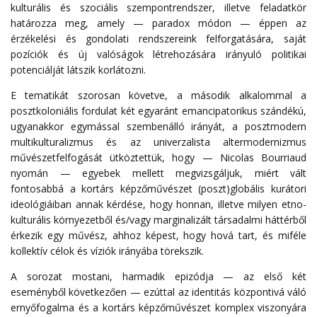
kulturális és szociális szempontrendszer, illetve feladatkör
határozza meg, amely — paradox módon — éppen az
érzékelési és gondolati rendszereink felforgatására, saját
pozíciók és új valóságok létrehozására irányuló politikai
potenciálját látszik korlátozni.
E tematikát szorosan követve, a második alkalommal a
posztkoloniális fordulat két egyaránt emancipatorikus szándékú,
ugyanakkor egymással szembenálló irányát, a posztmodern
multikulturalizmus és az univerzalista altermodernizmus
művészetfelfogását ütköztettük, hogy — Nicolas Bourriaud
nyomán — egyebek mellett megvizsgáljuk, miért vált
fontosabbá a kortárs képzőművészet (poszt)globális kurátori
ideológiáiban annak kérdése, hogy honnan, illetve milyen etno-
kulturális környezetből és/vagy marginalizált társadalmi háttérből
érkezik egy művész, ahhoz képest, hogy hová tart, és miféle
kollektív célok és víziók irányába törekszik.
A sorozat mostani, harmadik epizódja — az első két
eseményből következően — ezúttal az identitás központivá váló
ernyőfogalma és a kortárs képzőművészet komplex viszonyára