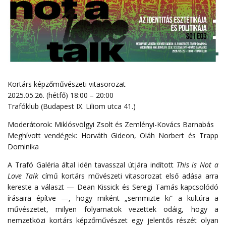
Kortárs képzőművészeti vitasorozat
2025.05.26. (hétfő) 18:00 – 20:00
Trafóklub (Budapest IX. Liliom utca 41.)
Moderátorok: Miklósvölgyi Zsolt és Zemlényi-Kovács Barnabás
Meghívott vendégek: Horváth Gideon, Oláh Norbert és Trapp
Dominika
A Trafó Galéria által idén tavasszal útjára indított
This is Not a
Love Talk
című kortárs művészeti vitasorozat első adása arra
kereste a választ — Dean Kissick és Seregi Tamás kapcsolódó
írásaira építve —, hogy miként „semmizte ki” a kultúra a
művészetet, milyen folyamatok vezettek odáig, hogy a
nemzetközi kortárs képzőművészet egy jelentős részét olyan