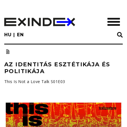
Skip
to
main
TOGGL
content
HU
EN
AZ IDENTITÁS ESZTÉTIKÁJA ÉS
POLITIKÁJA
This Is Not a Love Talk S01E03