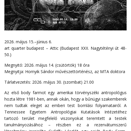
2026. május 15.–június 6.
art quarter budapest – Attic (Budapest XXII. Nagytétényi út 48-
50.)
Megnyitó: 2026. május 14. (csütörtök) 18 óra
Megnyitja: Hornyik Sándor művészettörténész, az MTA doktora
Tárlatvezetés: 2026. május 30. (szombat) 21.00
Az első body farmot egy amerikai törvényszéki antropológus
hozta létre 1981-ben, annak okán, hogy a bűnügyi szakemberek
nem tudtak eleget az emberi test bomlási folyamatairól. A
Tennessee Egyetem Antropológiai Kutatások Intézetéhez
tartozó terület megfelelő viszonyokat teremtett a testek
tanulmányozásához – részben ez a rezervátumszerű