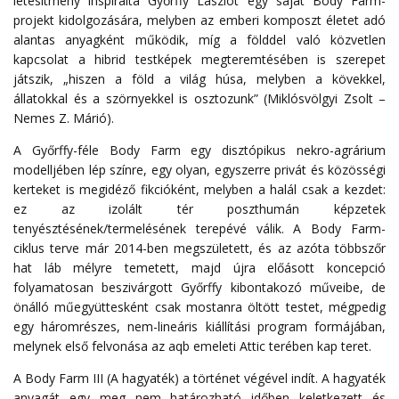
létesítmény inspirálta Győrffy Lászlót egy saját Body Farm-
projekt kidolgozására, melyben az emberi komposzt életet adó
alantas anyagként működik, míg a földdel való közvetlen
kapcsolat a hibrid testképek megteremtésében is szerepet
játszik, „hiszen a föld a világ húsa, melyben a kövekkel,
állatokkal és a szörnyekkel is osztozunk” (Miklósvölgyi Zsolt –
Nemes Z. Márió).
A Győrffy-féle Body Farm egy disztópikus nekro-agrárium
modelljében lép színre, egy olyan, egyszerre privát és közösségi
kerteket is megidéző fikcióként, melyben a halál csak a kezdet:
ez az izolált tér poszthumán képzetek
tenyésztésének/termelésének terepévé válik. A Body Farm-
ciklus terve már 2014-ben megszületett, és az azóta többszőr
hat láb mélyre temetett, majd újra előásott koncepció
folyamatosan beszivárgott Győrffy kibontakozó műveibe, de
önálló műegyüttesként csak mostanra öltött testet, mégpedig
egy háromrészes, nem-lineáris kiállítási program formájában,
melynek első felvonása az aqb emeleti Attic terében kap teret.
A Body Farm III (A hagyaték) a történet végével indít. A hagyaték
anyagát egy meg nem határozható időben keletkezett és