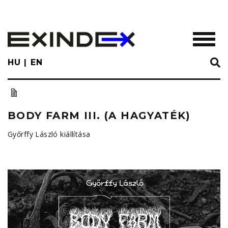
Skip
to
main
TOGGL
content
HU
EN
BODY FARM III. (A HAGYATÉK)
Győrffy László kiállítása