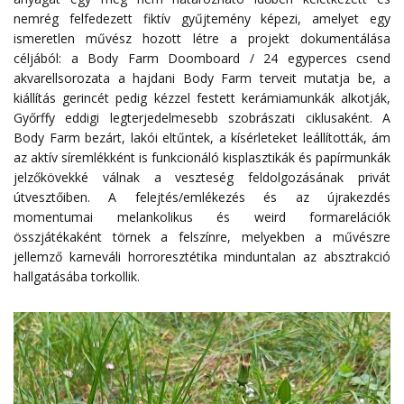
nemrég felfedezett fiktív gyűjtemény képezi, amelyet egy
ismeretlen művész hozott létre a projekt dokumentálása
céljából: a Body Farm Doomboard / 24 egyperces csend
akvarellsorozata a hajdani Body Farm terveit mutatja be, a
kiállítás gerincét pedig kézzel festett kerámiamunkák alkotják,
Győrffy eddigi legterjedelmesebb szobrászati ciklusaként. A
Body Farm bezárt, lakói eltűntek, a kísérleteket leállították, ám
az aktív síremlékként is funkcionáló kisplasztikák és papírmunkák
jelzőkövekké válnak a veszteség feldolgozásának privát
útvesztőiben. A felejtés/emlékezés és az újrakezdés
momentumai melankolikus és weird formarelációk
összjátékaként törnek a felszínre, melyekben a művészre
jellemző karneváli horroresztétika minduntalan az absztrakció
hallgatásába torkollik.