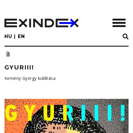
Skip
to
main
TOGGL
content
HU
EN
GYURIII!
Kemény György kiállítása