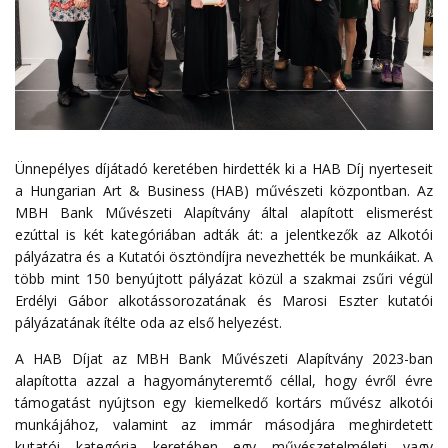
Ünnepélyes díjátadó keretében hirdették ki a HAB Díj nyerteseit
a Hungarian Art & Business (HAB) művészeti központban. Az
MBH Bank Művészeti Alapítvány által alapított elismerést
ezúttal is két kategóriában adták át: a jelentkezők az Alkotói
pályázatra és a Kutatói ösztöndíjra nevezhették be munkáikat. A
több mint 150 benyújtott pályázat közül a szakmai zsűri végül
Erdélyi Gábor alkotássorozatának és Marosi Eszter kutatói
pályázatának ítélte oda az első helyezést.
A HAB Díjat az MBH Bank Művészeti Alapítvány 2023-ban
alapította azzal a hagyományteremtő céllal, hogy évről évre
támogatást nyújtson egy kiemelkedő kortárs művész alkotói
munkájához, valamint az immár másodjára meghirdetett
kutatói kategória keretében egy művészetelméleti vagy