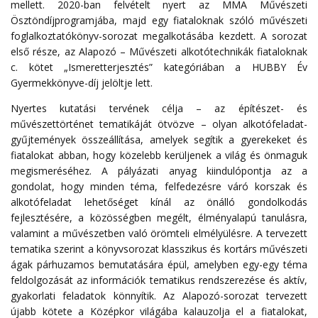
mellett. 2020-ban felvételt nyert az MMA Művészeti
Ösztöndíjprogramjába, majd egy fiataloknak szóló művészeti
foglalkoztatókönyv-sorozat megalkotásába kezdett. A sorozat
első része, az Alapozó – Művészeti alkotótechnikák fiataloknak
c. kötet „Ismeretterjesztés” kategóriában a HUBBY Év
Gyermekkönyve-díj jelöltje lett.
Nyertes kutatási tervének célja – az építészet- és
művészettörténet tematikáját ötvözve – olyan alkotófeladat-
gyűjtemények összeállítása, amelyek segítik a gyerekeket és
fiatalokat abban, hogy közelebb kerüljenek a világ és önmaguk
megismeréséhez. A pályázati anyag kiindulópontja az a
gondolat, hogy minden téma, felfedezésre váró korszak és
alkotófeladat lehetőséget kínál az önálló gondolkodás
fejlesztésére, a közösségben megélt, élményalapú tanulásra,
valamint a művészetben való örömteli elmélyülésre. A tervezett
tematika szerint a könyvsorozat klasszikus és kortárs művészeti
ágak párhuzamos bemutatására épül, amelyben egy-egy téma
feldolgozását az információk tematikus rendszerezése és aktív,
gyakorlati feladatok könnyítik. Az Alapozó-sorozat tervezett
újabb kötete a Középkor világába kalauzolja el a fiatalokat,