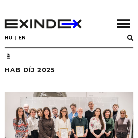
Skip
to
main
TOGGL
content
HU
EN
HAB DÍJ 2025