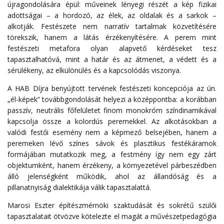
újragondolására épül: műveinek lényegi részét a kép fizikai
adottságai – a hordozó, az élek, az oldalak és a sarkok –
alkotják. Festészete nem narratív tartalmak közvetítésére
törekszik, hanem a látás érzékenyítésére. A perem mint
festészeti metafora olyan alapvető kérdéseket tesz
tapasztalhatóvá, mint a határ és az átmenet, a védett és a
sérülékeny, az elkülönülés és a kapcsolódás viszonya.
A HAB Díjra benyújtott tervének festészeti koncepciója az ún.
„él-képek” továbbgondolását helyezi a középpontba: a korábban
passzív, neutrális főfelületet finom monokróm színdinamikával
kapcsolja össze a kolordús peremekkel. Az alkotásokban a
valódi festői esemény nem a képmező belsejében, hanem a
peremeken lévő színes sávok és plasztikus festékáramok
formájában mutatkozik meg, a festmény így nem egy zárt
objektumként, hanem érzékeny, a környezetével párbeszédben
álló jelenségként működik, ahol az állandóság és a
pillanatnyiság dialektikája válik tapasztalattá.
Marosi Eszter építészmérnöki szaktudását és sokrétű szülői
tapasztalatait ötvözve kötelezte el magát a művészetpedagógia