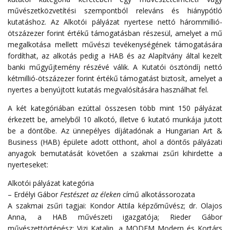
művészetközvetítési szempontból releváns és hiánypótló
kutatáshoz. Az Alkotói pályázat nyertese nettó hárommillió-
ötszázezer forint értékű támogatásban részesül, amelyet a mű
megalkotása mellett művészi tevékenységének támogatására
fordíthat, az alkotás pedig a HAB és az Alapítvány által kezelt
banki műgyűjtemény részévé válik. A Kutatói ösztöndíj nettó
kétmillió-ötszázezer forint értékű támogatást biztosít, amelyet a
nyertes a benyújtott kutatás megvalósítására használhat fel.
A két kategóriában ezúttal összesen több mint 150 pályázat
érkezett be, amelyből 10 alkotó, illetve 6 kutató munkája jutott
be a döntőbe. Az ünnepélyes díjátadónak a Hungarian Art &
Business (HAB) épülete adott otthont, ahol a döntős pályázati
anyagok bemutatását követően a szakmai zsűri kihirdette a
nyerteseket:
Alkotói pályázat kategória
– Erdélyi Gábor
Festészet az éleken
című alkotássorozata
A szakmai zsűri tagjai: Kondor Attila képzőművész; dr. Olajos
Anna, a HAB művészeti igazgatója; Rieder Gábor
művészettörténész; Vizi Katalin, a MODEM Modern és Kortárs