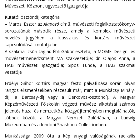
Művészeti Központ ügyvezető igazgatója
Kutatói ösztöndíj kategória
– Marosi Eszter az
Alapozó
című, művészeti foglalkoztatókönyv-
sorozatának második része, amely a komplex művészeti
nevelés jegyében a klasszikus és kortárs művészet
kapcsolódását mutatja be
A szakmai zsűri tagjai: Ébli Gábor esztéta, a MOME Design- és
művészetmenedzsment MA szakvezetője; dr. Olajos Anna, a
HAB művészeti igazgatója; Sipos Tünde, a HAB szakmai
vezetője
Erdélyi Gábor kortárs magyar festő pályafutása során olyan
rangos elismerésekben részesült már, mint a Munkácsy Mihály-
díj, a Barcsay-díj vagy a Derkovits-ösztöndíj. A Magyar
Képzőművészeti Főiskolán végzett művész alkotásai számos
jelentős hazai és nemzetközi közgyűjteményben megtalálhatók,
többek között a Magyar Nemzeti Galériában, a Ludwig
Múzeumban és a londoni Shashoua Collectionben.
Munkássága 2009 óta a kép anyagi valóságának radikális