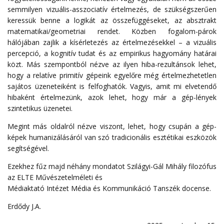
semmilyen vizuális-asszociatív értelmezés, de szükségszerűen
keressük benne a logikát az összefüggéseket, az absztrakt
matematikai/geometriai rendet. Közben fogalom-párok
hálójában zajlik a kísérletezés az értelmezésekkel – a vizuális
percepció, a kognitív tudat és az empirikus hagyomány határai
közt. Más szempontból nézve az ilyen hiba-rezultánsok lehet,
hogy a relatíve primitív gépeink egyelőre még értelmezhetetlen
sajátos üzeneteiként is felfoghatók. Vagyis, amit mi elvetendő
hibaként értelmezünk, azok lehet, hogy már a gép-lények
szintetikus üzenetei.
Megint más oldalról nézve viszont, lehet, hogy csupán a gép-
képek humanizálásáról van szó tradicionális esztétikai eszközök
segítségével.
Ezekhez fűz majd néhány mondatot Szilágyi-Gál Mihály filozófus
az ELTE Művészetelméleti és
Médiaktató Intézet Média és Kommunikáció Tanszék docense.
Erdődy J.A.