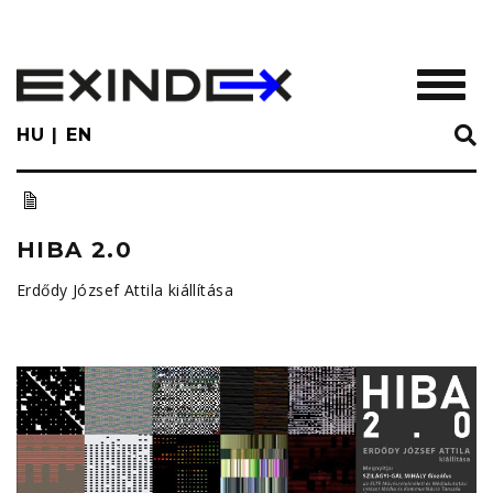
Skip
to
main
TOGGL
content
HU
EN
HIBA 2.0
Erdődy József Attila kiállítása