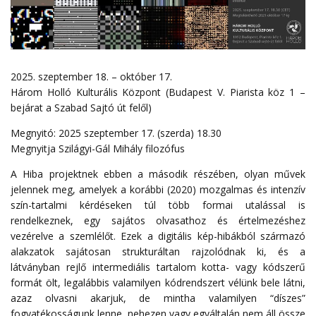
2025. szeptember 18. – október 17.
Három Holló Kulturális Központ (Budapest V. Piarista köz 1 –
bejárat a Szabad Sajtó út felől)
Megnyitó: 2025 szeptember 17. (szerda) 18.30
Megnyitja Szilágyi-Gál Mihály filozófus
A Hiba projektnek ebben a második részében, olyan művek
jelennek meg, amelyek a korábbi (2020) mozgalmas és intenzív
szín-tartalmi kérdéseken túl több formai utalással is
rendelkeznek, egy sajátos olvasathoz és értelmezéshez
vezérelve a szemlélőt. Ezek a digitális kép-hibákból származó
alakzatok sajátosan strukturáltan rajzolódnak ki, és a
látványban rejlő intermediális tartalom kotta- vagy kódszerű
formát ölt, legalábbis valamilyen kódrendszert vélünk bele látni,
azaz olvasni akarjuk, de mintha valamilyen “díszes”
fogyatékosságunk lenne, nehezen vagy egyáltalán nem áll össze