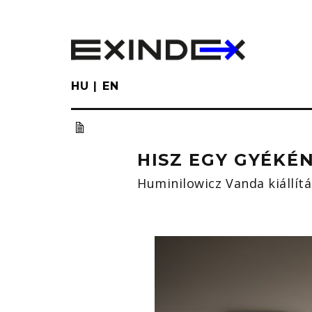
Skip
to
main
content
HU
EN
HISZ EGY GYÉKÉ
Huminilowicz Vanda kiállít