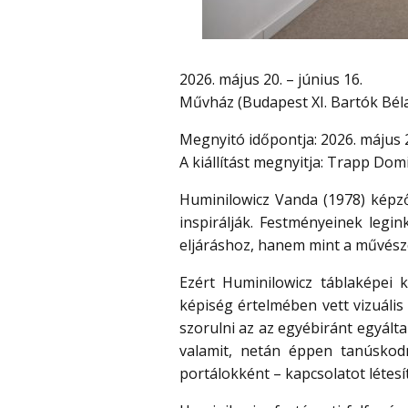
2026. május 20. – június 16.
Művház (Budapest XI. Bartók Béla
Megnyitó időpontja: 2026. május 2
A kiállítást megnyitja: Trapp Do
Huminilowicz Vanda (1978) képző
inspirálják. Festményeinek leg
eljáráshoz, hanem mint a művésze
Ezért Huminilowicz táblaképei 
képiség értelmében vett vizuáli
szorulni az az egyébiránt egyál
valamit, netán éppen tanúskodn
portálokként – kapcsolatot létesí