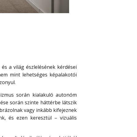
és a világ észlelésének kérdései
nem mint lehetséges képalakotói
zonyul.
rnizmus során kialakuló autonóm
se során szinte háttérbe látszik
brázolnak vagy inkább kifejeznek
k, és ezen keresztül – vizuális