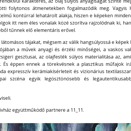
 rendkívül karakteres, az olaj súlyos anyagiságát szinte me
zötti folytonos átmenetekben fogalmazódik meg. Vagyis 
telmű kontúrral lehatárolt alakja, hiszen e képeken minde
lgok itt nem éles vonalak közé szorítva rajzolódnak ki, ha
ből tűnnek elő elementáris erővel.
látomásos tájakat, mégsem az válik hangsúlyossá e képek k
alójában a művek anyagi és érzéki minőségei, a vaskos va
sigeri gesztusai, az olajfesték súlyos materialitása az, a
rt. És éppen ennek a törekvésnek a plasztikus műfajok ir
a expresszív kerámiakísérleteit és vizionárius textilasszam
pai szcéna egyik legösztönösebb és legautentikusabb
iseli.
Művház együttműködő partnere a 11_11.