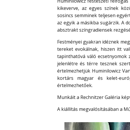
Huminilowicz festészeti felfogás
kikeverve, az egyes színek kö
sosincs semminek teljesen egyér
az egyik a másikba sugárzik. A do
absztrakt színgradiensek rezgésé
Festményei gyakran idéznek meg 
tereket evokálnak, hiszen itt v
tapinthatóvá váló ecsetnyomok z
jelenlétre és térre tesznek sze
értelmezhetjük Huminilowicz Vand
kortárs magyar és kelet-euró
értelmezhetőek.
Munkáit a Rechnitzer Galéria képv
A kiállítás megvalósításában a 