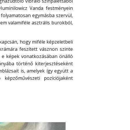
ghazudtoló vibráló színpalettából
Huminilowicz Vanda festményein
n folyamatosan egymásba szervül,
nem valamiféle asztrális burokból,
apcsán, hogy miféle képzeletbeli
krámára feszített vásznon szinte
mi e képek vonatkozásában önálló
ányába történő kiterjesztéseként
blázsait is, amelyek így együtt a
 képzőművészeti pozíciójaként