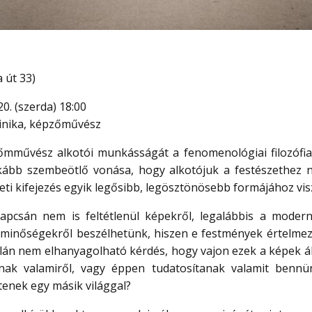
 út 33)
0. (szerda) 18:00
minika, képzőművész
mművész alkotói munkásságát a fenomenológiai filozófia 
inkább szembeötlő vonása, hogy alkotójuk a festészethez 
ti kifejezés egyik legősibb, legösztönösebb formájához vis
kapcsán nem is feltétlenül képekről, legalábbis a mode
s minőségekről beszélhetünk, hiszen e festmények értelmezé
talán nem elhanyagolható kérdés, hogy vajon ezek a képek á
ak valamiről, vagy éppen tudatosítanak valamit bennün
tenek egy másik világgal?