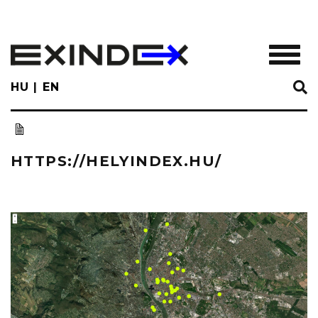
Skip
to
main
TOGGL
content
HU
EN
HTTPS://HELYINDEX.HU/