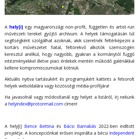
A
hely[i]
egy magyarországi non-profit, független és artist-run
művészeti tereket gyűjtő archívum. A helyek támogatásán túl
segítségként szolgálhat azoknak, akik szeretnék feltérképezni a
kortárs művészetet fiatal, feltörekvő alkotók szemszögén
keresztül anélkül, hogy nagyobb, gyakran a kormánytól függő
intézményekkel illetve piaci érdekek mentén működő galériákkal
kellene kompromisszumokat kötniük.
Aktuális nyitva tartásukért és programjukért kattints a felsorolt
helyek weboldalára vagy közösségi média-profiljára!
Ha javasolnál vagy módosítanál egy helyet a listáról, írj nekünk
a
helyindex@protonmail.com
címen!
A hely[i]
Bence Bettina
és
Bácsi Barnabás
2022-ben indított
projektje. A koncepciónkat erősen inspirálta a bécsi
Independent