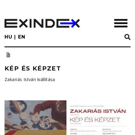
Skip
to
main
TOGGL
content
HU
EN
KÉP ÉS KÉPZET
Zakariás István kiállítása