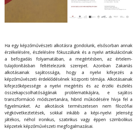
Ha egy képzőművészeti alkotásra gondolunk, elsősorban annak
érzékelésére, észlelésére fókuszálunk és a nyelvi artikulációnak
a befogadás folyamatában, a megértésben, az értelem-
tulajdonításban feltételezünk szerepet. Azonban Zakariás
alkotásainak sajátossága, hogy a nyelvi kifejezés a
képzőművészeti érdeklődésének központi témája. Alkotásainak
kifejezőképessége a nyelvi megértés és az érzéki észlelés
összekapcsolhatóságának problematikájára, e sajátos
transzformáció módszertanára, hibrid működésére hívja fel a
figyelmünket. Az alkotások természetesen nem filozófiai
végkövetkeztetések, sokkal inkább a képi-nyelvi jelenség
játékos, néhol ironikus, szatirikus vagy éppen szimbolikus
képzetek képzőművészeti megfogalmazásai.