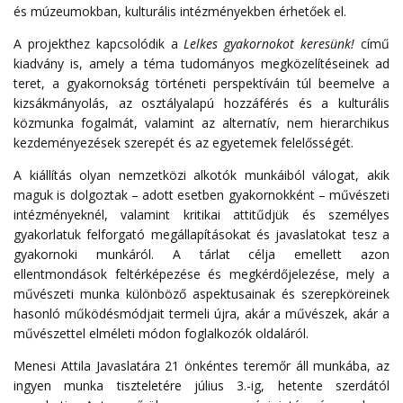
és múzeumokban, kulturális intézményekben érhetőek el.
A projekthez kapcsolódik a
Lelkes gyakornokot keresünk!
című
kiadvány is, amely a téma tudományos megközelítéseinek ad
teret, a gyakornokság történeti perspektíváin túl beemelve a
kizsákmányolás, az osztályalapú hozzáférés és a kulturális
közmunka fogalmát, valamint az alternatív, nem hierarchikus
kezdeményezések szerepét és az egyetemek felelősségét.
A kiállítás olyan nemzetközi alkotók munkáiból válogat, akik
maguk is dolgoztak – adott esetben gyakornokként – művészeti
intézményeknél, valamint kritikai attitűdjük és személyes
gyakorlatuk felforgató megállapításokat és javaslatokat tesz a
gyakornoki munkáról. A tárlat célja emellett azon
ellentmondások feltérképezése és megkérdőjelezése, mely a
művészeti munka különböző aspektusainak és szerepköreinek
hasonló működésmódjait termeli újra, akár a művészek, akár a
művészettel elméleti módon foglalkozók oldaláról.
Menesi Attila
Javaslatára 21 önkéntes teremőr áll munkába, az
ingyen munka tiszteletére július 3.-ig, hetente szerdától