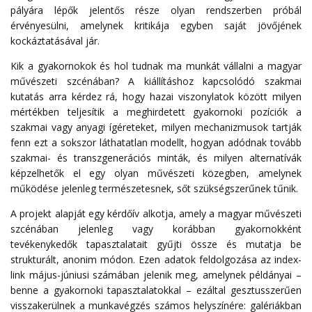
pályára lépők jelentős része olyan rendszerben próbál
érvényesülni, amelynek kritikája egyben saját jövőjének
kockáztatásával jár.
Kik a gyakornokok és hol tudnak ma munkát vállalni a magyar
művészeti szcénában? A kiállításhoz kapcsolódó szakmai
kutatás arra kérdez rá, hogy hazai viszonylatok között milyen
mértékben teljesítik a meghirdetett gyakornoki pozíciók a
szakmai vagy anyagi ígéreteket, milyen mechanizmusok tartják
fenn ezt a sokszor láthatatlan modellt, hogyan adódnak tovább
szakmai- és transzgenerációs minták, és milyen alternatívák
képzelhetők el egy olyan művészeti közegben, amelynek
működése jelenleg természetesnek, sőt szükségszerűnek tűnik.
A projekt alapját egy kérdőív alkotja, amely a magyar művészeti
szcénában jelenleg vagy korábban gyakornokként
tevékenykedők tapasztalatait gyűjti össze és mutatja be
strukturált, anonim módon. Ezen adatok feldolgozása az index-
link május-júniusi számában jelenik meg, amelynek példányai –
benne a gyakornoki tapasztalatokkal – ezáltal gesztusszerűen
visszakerülnek a munkavégzés számos helyszínére: galériákban