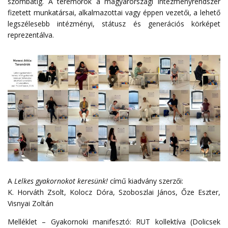
szombatig. A teremőrök a magyarországi intézményrendszer
fizetett munkatársai, alkalmazottai vagy éppen vezetői, a lehető
legszélesebb intézményi, státusz és generációs körképet
reprezentálva.
A
Lelkes gyakornokot keresünk!
című kiadvány szerzői:
K. Horváth Zsolt, Kolocz Dóra, Szoboszlai János, Őze Eszter,
Visnyai Zoltán
Melléklet – Gyakornoki manifesztó: RUT kollektíva (Dolicsek