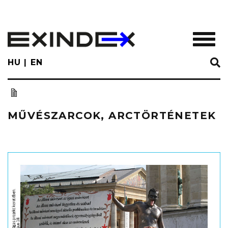
Skip
to
main
TOGGL
content
HU
EN
MŰVÉSZARCOK, ARCTÖRTÉNETEK