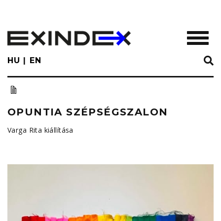
Skip
to
main
TOGGL
content
HU
EN
OPUNTIA SZÉPSÉGSZALON
Varga Rita kiállítása