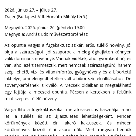
2026. június 27. – július 27.
Dajer (Budapest VIII. Horváth Mihály tér5.)
Megnyitó: 2026. június 26. (péntek) 19.00
Megnyitja: András Edit művészettörténész
Az opuntia vagyis a fügekaktusz szikár, erős, túlélő növény. Jól
bírja a szárazságot, jól szaporodik, meleg éghajlaton könnyen
válik domináns növénnyé. Vannak vidékek, ahol gyomként nő, és
van, ahol azért termesztik, mert nemcsak szárazságtűrő, hanem
szép, ehető, víz- és vitaminforrás, gyógynövény és a bíbortetű
lakhelye, ami elengedhetetlen volt a bíbor szín előállításához. De
sövénykerítésnek is kiváló. A Mecsek oldalban is megtalálható
egy fajtája: a mecseki opuntia. Pécsen a kertekben is feltűnik
mint szép és túlélő növény.
Varga Rita a fügekaktuszokat metaforaként is használja: a női
lét, a túlélés és az újjászületés lehetőségeként. Minden
körülmények között élni akaró kaktuszok, és minden
körülmények között élni akaró nők. Mert megvan bennük