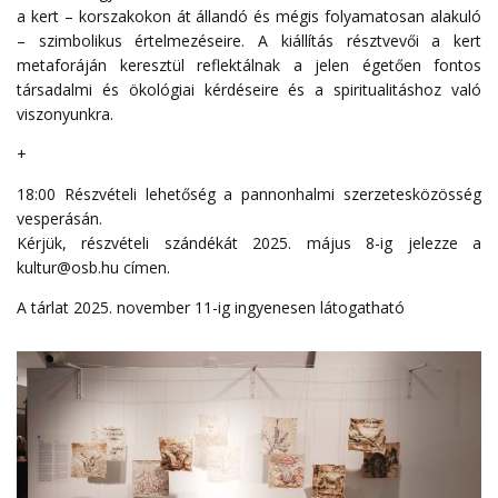
a kert – korszakokon át állandó és mégis folyamatosan alakuló
– szimbolikus értelmezéseire. A kiállítás résztvevői a kert
metaforáján keresztül reflektálnak a jelen égetően fontos
társadalmi és ökológiai kérdéseire és a spiritualitáshoz való
viszonyunkra.
+
18:00 Részvételi lehetőség a pannonhalmi szerzetesközösség
vesperásán.
Kérjük, részvételi szándékát 2025. május 8-ig jelezze a
kultur@osb.hu
címen.
A tárlat 2025. november 11-ig ingyenesen látogatható