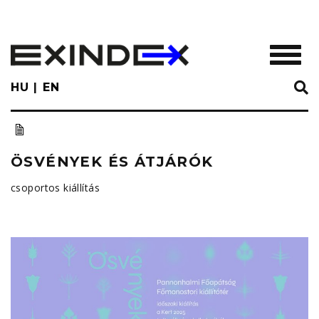
Skip
to
main
TOGGL
content
HU
EN
ÖSVÉNYEK ÉS ÁTJÁRÓK
csoportos kiállítás