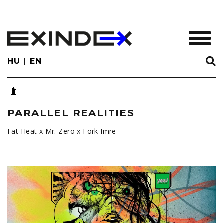
Skip
to
main
TOGGL
content
HU
EN
PARALLEL REALITIES
Fat Heat x Mr. Zero x Fork Imre