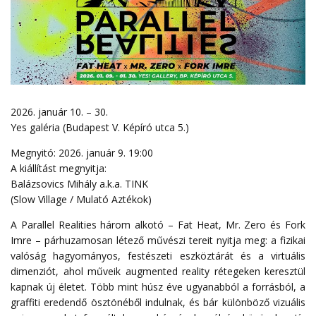
2026. január 10. – 30.
Yes galéria (Budapest V. Képíró utca 5.)
Megnyitó: 2026. január 9. 19:00
A kiállítást megnyitja:
Balázsovics Mihály a.k.a. TINK
(Slow Village / Mulató Aztékok)
A Parallel Realities három alkotó – Fat Heat, Mr. Zero és Fork
Imre – párhuzamosan létező művészi tereit nyitja meg: a fizikai
valóság hagyományos, festészeti eszköztárát és a virtuális
dimenziót, ahol műveik augmented reality rétegeken keresztül
kapnak új életet. Több mint húsz éve ugyanabból a forrásból, a
graffiti eredendő ösztönéből indulnak, és bár különböző vizuális