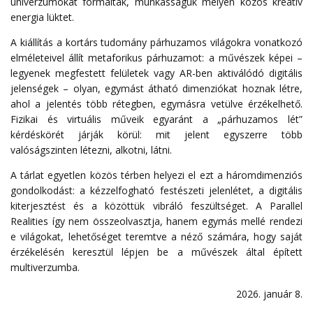
univerzumokat formáltak, munkásságuk mélyén közös kreatív
energia lüktet.
A kiállítás a kortárs tudomány párhuzamos világokra vonatkozó
elméleteivel állít metaforikus párhuzamot: a művészek képei –
legyenek megfestett felületek vagy AR-ben aktiválódó digitális
jelenségek – olyan, egymást átható dimenziókat hoznak létre,
ahol a jelentés több rétegben, egymásra vetülve érzékelhető.
Fizikai és virtuális műveik egyaránt a „párhuzamos lét”
kérdéskörét járják körül: mit jelent egyszerre több
valóságszinten létezni, alkotni, látni.
A tárlat egyetlen közös térben helyezi el ezt a háromdimenziós
gondolkodást: a kézzelfogható festészeti jelenlétet, a digitális
kiterjesztést és a közöttük vibráló feszültséget. A Parallel
Realities így nem összeolvasztja, hanem egymás mellé rendezi
e világokat, lehetőséget teremtve a néző számára, hogy saját
érzékelésén keresztül lépjen be a művészek által épített
multiverzumba.
2026. január 8.