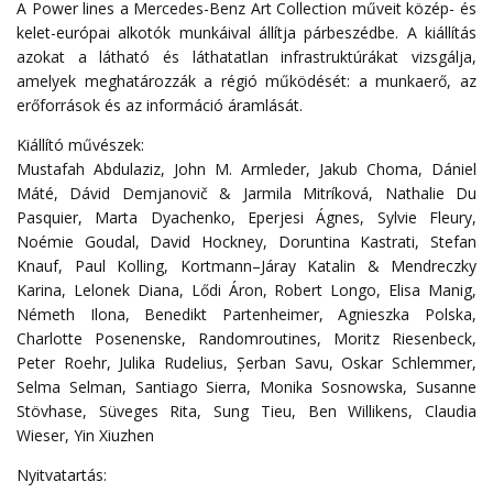
A Power lines a Mercedes-Benz Art Collection műveit közép- és
kelet-európai alkotók munkáival állítja párbeszédbe. A kiállítás
azokat a látható és láthatatlan infrastruktúrákat vizsgálja,
amelyek meghatározzák a régió működését: a munkaerő, az
erőforrások és az információ áramlását.
Kiállító művészek:
Mustafah Abdulaziz, John M. Armleder, Jakub Choma, Dániel
Máté, Dávid Demjanovič & Jarmila Mitríková, Nathalie Du
Pasquier, Marta Dyachenko, Eperjesi Ágnes, Sylvie Fleury,
Noémie Goudal, David Hockney, Doruntina Kastrati, Stefan
Knauf, Paul Kolling, Kortmann–Járay Katalin & Mendreczky
Karina, Lelonek Diana, Lődi Áron, Robert Longo, Elisa Manig,
Németh Ilona, Benedikt Partenheimer, Agnieszka Polska,
Charlotte Posenenske, Randomroutines, Moritz Riesenbeck,
Peter Roehr, Julika Rudelius, Șerban Savu, Oskar Schlemmer,
Selma Selman, Santiago Sierra, Monika Sosnowska, Susanne
Stövhase, Süveges Rita, Sung Tieu, Ben Willikens, Claudia
Wieser, Yin Xiuzhen
Nyitvatartás: