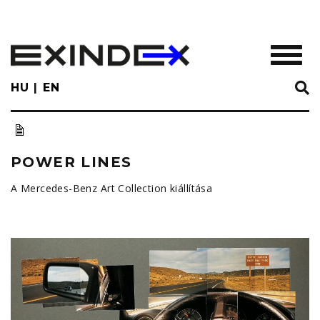
Skip
to
main
TOGGL
content
HU
EN
POWER LINES
A Mercedes-Benz Art Collection kiállítása