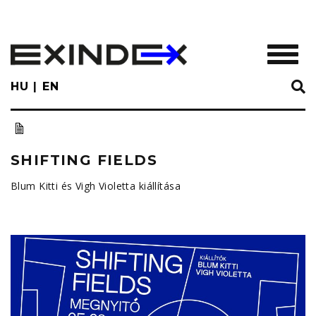
Skip
to
main
TOGGL
content
HU
EN
SHIFTING FIELDS
Blum Kitti és Vigh Violetta kiállítása