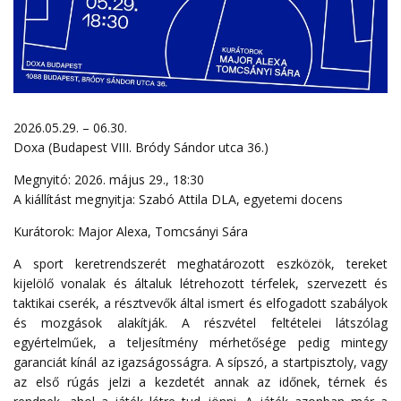
2026.05.29. – 06.30.
Doxa (Budapest VIII. Bródy Sándor utca 36.)
Megnyitó: 2026. május 29., 18:30
A kiállítást megnyitja: Szabó Attila DLA, egyetemi docens
Kurátorok: Major Alexa, Tomcsányi Sára
A sport keretrendszerét meghatározott eszközök, tereket
kijelölő vonalak és általuk létrehozott térfelek, szervezett és
taktikai cserék, a résztvevők által ismert és elfogadott szabályok
és mozgások alakítják. A részvétel feltételei látszólag
egyértelműek, a teljesítmény mérhetősége pedig mintegy
garanciát kínál az igazságosságra. A sípszó, a startpisztoly, vagy
az első rúgás jelzi a kezdetét annak az időnek, térnek és