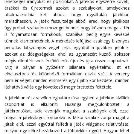
lehetséges irányokat és pozíciókat. A játékos egyszerre követi,
érzékeli és újratermeli azokat a szabályokat, amelyekhez
alkalmazkodnia kell ahhoz, hogy egyáltalán játékban
maradhasson. A játék feszültsége abból ered, hogy játékosa
úgy próbál szabadon mozogni benne, hogy közben maga a tér
is folyamatosan formálódik, szabályai pedig egyre kevésbé
tűnnek kiismerhetőnek. A mérkőzés lefújása csak egy bizonyos
periódus látszólagos végét jelzi, egyúttal a jövőben jelöli ki
azokat az időegységeket, ahol az ugyanazért küzdő, sokszor
mégis ellentétesnek érződő erők újra és újra összecsaphatnak.
Míg a pályán a győzelem pillanata egyértelmű, itt ez
elhalasztódik és különböző formákban oszlik szét. A verseny
nem ér véget: minden elismerés egy újabb kör kezdete, minden
láthatóvá válás egy következő megmérettetés feltétele.
A játékban résztvevők meghatározása egyben a játékon kívüliek
csoportját is elkülöníti. Huizinga megkülönbözteti a
játékrontókat, akik kivonják magukat a szabályok alól, ezzel
magát a játékvilágot rombolva le. Mikor valaki kivonja magát a
játék alól, azzal egyúttal felfedi a játék világának relativitását,
melybe egy időre bezárkozótt a többiekkel együtt. Hogyan lehet