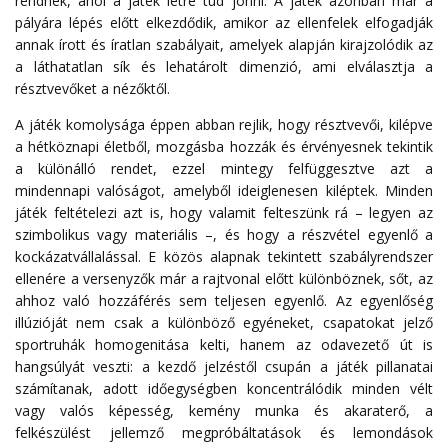
rendnek, ahol a játék létre tud jönni. A játék azonban már a
pályára lépés előtt elkezdődik, amikor az ellenfelek elfogadják
annak írott és íratlan szabályait, amelyek alapján kirajzolódik az
a láthatatlan sík és lehatárolt dimenzió, ami elválasztja a
résztvevőket a nézőktől.
A játék komolysága éppen abban rejlik, hogy résztvevői, kilépve
a hétköznapi életből, mozgásba hozzák és érvényesnek tekintik
a különálló rendet, ezzel mintegy felfüggesztve azt a
mindennapi valóságot, amelyből ideiglenesen kiléptek. Minden
játék feltételezi azt is, hogy valamit felteszünk rá – legyen az
szimbolikus vagy materiális –, és hogy a részvétel egyenlő a
kockázatvállalással. E közös alapnak tekintett szabályrendszer
ellenére a versenyzők már a rajtvonal előtt különböznek, sőt, az
ahhoz való hozzáférés sem teljesen egyenlő. Az egyenlőség
illúzióját nem csak a különböző egyéneket, csapatokat jelző
sportruhák homogenitása kelti, hanem az odavezető út is
hangsúlyát veszti: a kezdő jelzéstől csupán a játék pillanatai
számítanak, adott időegységben koncentrálódik minden vélt
vagy valós képesség, kemény munka és akaraterő, a
felkészülést jellemző megpróbáltatások és lemondások