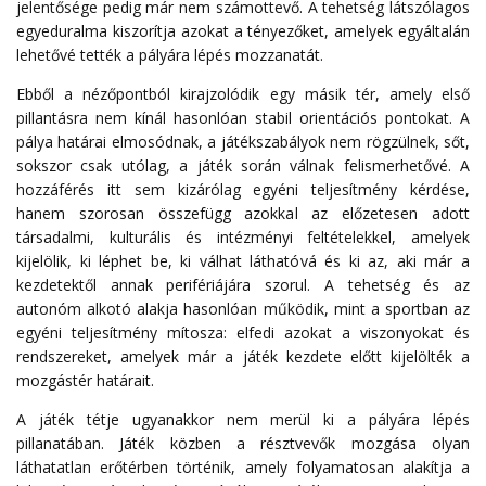
jelentősége pedig már nem számottevő. A tehetség látszólagos
egyeduralma kiszorítja azokat a tényezőket, amelyek egyáltalán
lehetővé tették a pályára lépés mozzanatát.
Ebből a nézőpontból kirajzolódik egy másik tér, amely első
pillantásra nem kínál hasonlóan stabil orientációs pontokat. A
pálya határai elmosódnak, a játékszabályok nem rögzülnek, sőt,
sokszor csak utólag, a játék során válnak felismerhetővé. A
hozzáférés itt sem kizárólag egyéni teljesítmény kérdése,
hanem szorosan összefügg azokkal az előzetesen adott
társadalmi, kulturális és intézményi feltételekkel, amelyek
kijelölik, ki léphet be, ki válhat láthatóvá és ki az, aki már a
kezdetektől annak perifériájára szorul. A tehetség és az
autonóm alkotó alakja hasonlóan működik, mint a sportban az
egyéni teljesítmény mítosza: elfedi azokat a viszonyokat és
rendszereket, amelyek már a játék kezdete előtt kijelölték a
mozgástér határait.
A játék tétje ugyanakkor nem merül ki a pályára lépés
pillanatában. Játék közben a résztvevők mozgása olyan
láthatatlan erőtérben történik, amely folyamatosan alakítja a