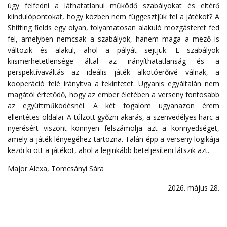
úgy felfedni a láthatatlanul működő szabályokat és eltérő
kiindulópontokat, hogy közben nem függesztjük fel a játékot? A
Shifting fields egy olyan, folyamatosan alakuló mozgásteret fed
fel, amelyben nemcsak a szabályok, hanem maga a mező is
változik és alakul, ahol a pályát sejtjük. E szabályok
kiismerhetetlensége által az irányíthatatlanság és a
perspektívaváltás az ideális játék alkotóerőivé válnak, a
kooperáció felé irányítva a tekintetet. Ugyanis egyáltalán nem
magától értetődő, hogy az ember életében a verseny fontosabb
az együttműködésnél. A két fogalom ugyanazon érem
ellentétes oldalai. A túlzott győzni akarás, a szenvedélyes harc a
nyerésért viszont könnyen felszámolja azt a könnyedséget,
amely a játék lényegéhez tartozna. Talán épp a verseny logikája
kezdi ki ott a játékot, ahol a leginkább beteljesíteni látszik azt.
Major Alexa, Tomcsányi Sára
2026. május 28.