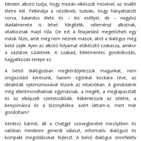
Minden alkotó tudja, hogy miután elkészült művével, az önálló
életre kél. Felkínálja a nézőknek, tudván, hogy hányattatott
sorsa, kalandos élete és – kis eséllyel, de – nagyívű
diadalmenete is lehet. Megítélik, véleményt alkotnak,
vitatkoznak majd róla. De ezt a felajánlást megelőzheti egy
másik fázis, amit még nem néznek mások, ahol a dialógus még
belül zajlik. Ilyen az alkotó folyamat előkészítő szakasza, amikor
a vázlatok születnek. A szabad, ítéletmentes gondolkodás,
hagyatkozás terepe ez.
A belső dialógusban megkérdőjelezzük magunkat, nem
önigazolást keresünk, hanem egónkat kockára téve, az
idealisták optimizmusával bízunk az intuícióban. A gondolatok
még ellentmondhatnak egymásnak, a megélt, a megtapasztalt
és az elképzelt szintetizálódik. Rákérdezünk az ötletre, a
benyomásra és a bizonyítékra: azért láttam-e, mert már
gondoltam?
Kérdezz bármit, áll a Chatgpt szövegbeviteli mezőjében és
valóban mindenre generál választ, informatív dialógust és
kompakt megoldásokat fejleszt. A belső dialógus önreflektív