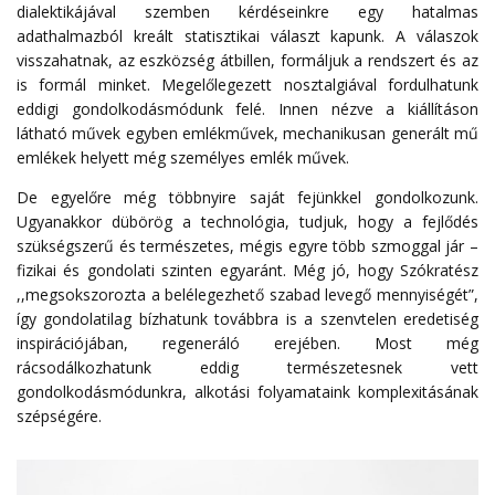
dialektikájával szemben kérdéseinkre egy hatalmas
adathalmazból kreált statisztikai választ kapunk. A válaszok
visszahatnak, az eszközség átbillen, formáljuk a rendszert és az
is formál minket. Megelőlegezett nosztalgiával fordulhatunk
eddigi gondolkodásmódunk felé. Innen nézve a kiállításon
látható művek egyben emlékművek, mechanikusan generált mű
emlékek helyett még személyes emlék művek.
De egyelőre még többnyire saját fejünkkel gondolkozunk.
Ugyanakkor dübörög a technológia, tudjuk, hogy a fejlődés
szükségszerű és természetes, mégis egyre több szmoggal jár –
fizikai és gondolati szinten egyaránt. Még jó, hogy Szókratész
,,megsokszorozta a belélegezhető szabad levegő mennyiségét”,
így gondolatilag bízhatunk továbbra is a szenvtelen eredetiség
inspirációjában, regeneráló erejében. Most még
rácsodálkozhatunk eddig természetesnek vett
gondolkodásmódunkra, alkotási folyamataink komplexitásának
szépségére.