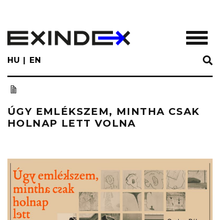
Skip
to
main
TOGGL
content
HU
EN
ÚGY EMLÉKSZEM, MINTHA CSAK
HOLNAP LETT VOLNA