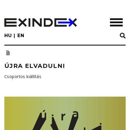
Skip
to
main
TOGGL
content
HU
EN
ÚJRA ELVADULNI
Csoportos kiállítás