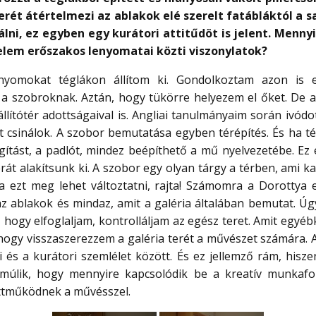
 terét átértelmezi az ablakok elé szerelt fatábláktól a s
lálni, ez egyben egy kurátori attitűdöt is jelent. Menn
nelem erőszakos lenyomatai közti viszonylatok?
yomokat téglákon állítom ki. Gondolkoztam azon is el
a szobroknak. Aztán, hogy tükörre helyezem el őket. De a
llítótér adottságaival is. Angliai tanulmányaim során ivód
ást csinálok. A szobor bemutatása egyben térépítés. És ha t
lágítást, a padlót, mindez beépíthető a mű nyelvezetébe. E
át alakítsunk ki. A szobor egy olyan tárgy a térben, ami k
Ha ezt meg lehet változtatni, rajta! Számomra a Dorottya
az ablakok és mindaz, amit a galéria általában bemutat. Ú
 hogy elfoglaljam, kontrolláljam az egész teret. Amit egyéb
 hogy visszaszerezzem a galéria terét a művészet számára. 
 és a kurátori szemlélet között. És ez jellemző rám, hisz
múlik, hogy mennyire kapcsolódik be a kreatív munkafol
üttműködnek a művésszel.