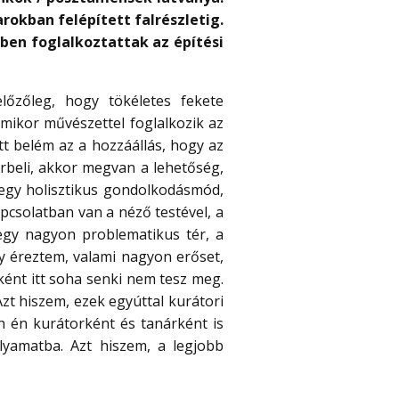
arokban felépített falrészletig.
yiben foglalkoztattak az építési
őzőleg, hogy tökéletes fekete
mikor művészettel foglalkozik az
ott belém az a hozzáállás, hogy az
érbeli, akkor megvan a lehetőség,
z egy holisztikus gondolkodásmód,
apcsolatban van a néző testével, a
 egy nagyon problematikus tér, a
gy éreztem, valami nagyon erőset,
ként itt soha senki nem tesz meg.
Azt hiszem, ezek egyúttal kurátori
en én kurátorként és tanárként is
yamatba. Azt hiszem, a legjobb