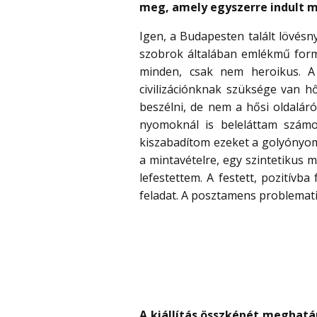
meg, amely egyszerre indult m
Igen, a Budapesten talált lövés
szobrok általában emlékmű form
minden, csak nem heroikus. A 
civilizációnknak szüksége van 
beszélni, de nem a hősi oldaláró
nyomoknál is beleláttam számo
kiszabadítom ezeket a golyónyom
a mintavételre, egy szintetikus
lefestettem. A festett, pozitív
feladat. A posztamens problemati
A kiállítás összképét meghatá