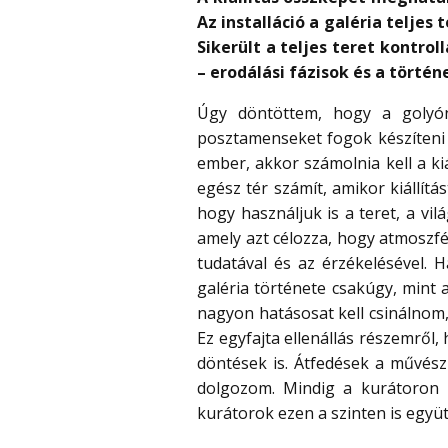
Az installáció a galéria teljes
Sikerült a teljes teret kontrol
– erodálási fázisok és a törté
Úgy döntöttem, hogy a golyón
posztamenseket fogok készíteni 
ember, akkor számolnia kell a kiá
egész tér számít, amikor kiállít
hogy használjuk is a teret, a vi
amely azt célozza, hogy atmoszfér
tudatával és az érzékelésével. 
galéria története csakúgy, mint 
nagyon hatásosat kell csinálnom,
Ez egyfajta ellenállás részemről,
döntések is. Átfedések a művészi
dolgozom. Mindig a kurátoron 
kurátorok ezen a szinten is egy