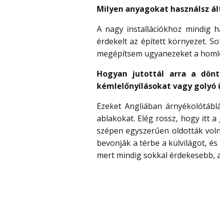
Milyen anyagokat használsz á
A nagy installációkhoz mindig h
érdekelt az épített környezet. S
megépítsem ugyanezeket a homlo
Hogyan jutottál arra a dönt
kémlelőnyílásokat vagy golyó
Ezeket Angliában árnyékolótáblá
ablakokat. Elég rossz, hogy itt a
szépen egyszerűen oldották voln
bevonják a térbe a külvilágot, é
mert mindig sokkal érdekesebb, a