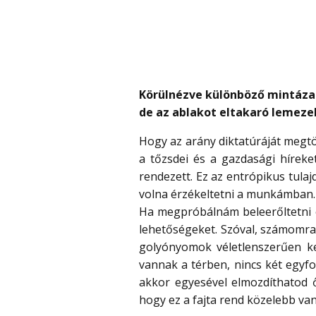
Körülnézve különböző mintázat
de az ablakot eltakaró lemezek
Hogy az arány diktatúráját megt
a tőzsdei és a gazdasági híreke
rendezett. Ez az entrópikus tulajd
volna érzékeltetni a munkámban. 
Ha megpróbálnám beleerőltetni 
lehetőségeket. Szóval, számomra a
golyónyomok véletlenszerűen k
vannak a térben, nincs két egyfo
akkor egyesével elmozdíthatod ő
hogy ez a fajta rend közelebb van