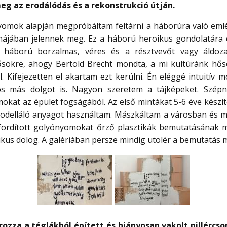
eg az erodálódás és a rekonstrukció útján.
nyomok alapján megpróbáltam feltárni a háborúra való emlé
ájában jelennek meg. Ez a háború heroikus gondolatára 
háború borzalmas, véres és a résztvevőt vagy áldozat
hősökre, ahogy Bertold Brecht mondta, a mi kultúránk hős
l. Kifejezetten el akartam ezt kerülni. Én eléggé intuitív 
s más dolgot is. Nagyon szeretem a tájképeket. Szépn
okat az épület fogságából. Az első mintákat 5-6 éve készít
 modelláló anyagot használtam. Mászkáltam a városban és m
ba fordított golyónyomokat őrző plasztikák bemutatásának
kus dolog. A galériában persze mindig utolér a bemutatás 
rozza a téglákból épített és hiányosan vakolt pillércs