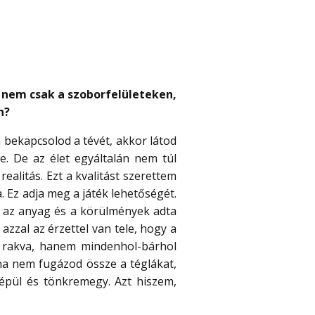
 nem csak a szoborfelületeken,
n?
bekapcsolod a tévét, akkor látod
e. De az élet egyáltalán nem túl
realitás. Ezt a kvalitást szerettem
 Ez adja meg a játék lehetőségét.
 az anyag és a körülmények adta
azzal az érzettel van tele, hogy a
 rakva, hanem mindenhol-bárhol
 ha nem fugázod össze a téglákat,
lépül és tönkremegy. Azt hiszem,