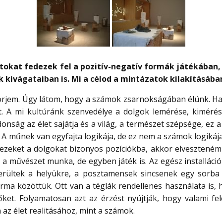
okat fedezek fel a pozitív-negatív formák játékában,
 kivágataiban is. Mi a célod a mintázatok kilakításába
örjem. Úgy látom, hogy a számok zsarnokságában élünk. Ha 
t. A mi kultúránk szenvedélye a dolgok lemérése, kimérés
onság az élet sajátja és a világ, a természet szépsége, ez a 
A műnek van egyfajta logikája, de ez nem a számok logikája.
ezeket a dolgokat bizonyos pozíciókba, akkor elveszteném
 művészet munka, de egyben játék is. Az egész installáció 
erültek a helyükre, a posztamensek sincsenek egy sorba
rma közöttük. Ott van a téglák rendellenes használata is,
ket. Folyamatosan azt az érzést nyújtják, hogy valami fe
 az élet realitásához, mint a számok.