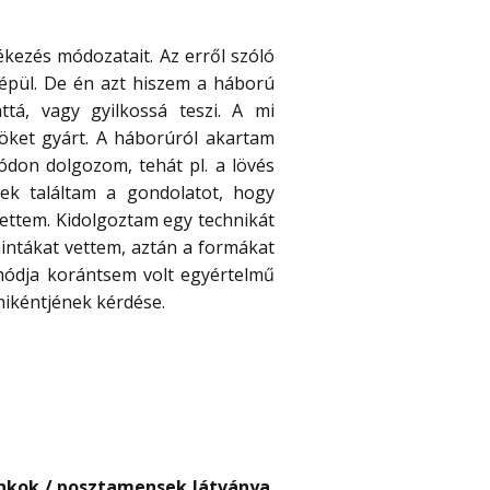
kezés módozatait. Az erről szóló
épül. De én azt hiszem a háború
tá, vagy gyilkossá teszi. A mi
öket gyárt. A háborúról akartam
módon dolgozom, tehát pl. a lövés
ek találtam a gondolatot, hogy
ettem. Kidolgoztam egy technikát
intákat vettem, aztán a formákat
 módja korántsem volt egyértelmű
mikéntjének kérdése.
onkok / posztamensek látványa.