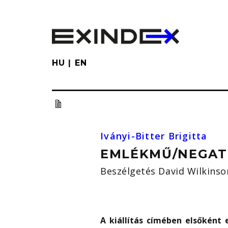
Skip
to
main
content
HU
EN
Iványi-Bitter Brigitta
EMLÉKMŰ/NEGAT
Beszélgetés David Wilkinso
A kiállítás címében elsőként 