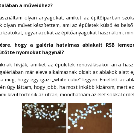
ltalában a műveidhez?
asználtam olyan anyagokat, amiket az építőiparban szokás
ok olyan művet készítettem, ami az épületek külső és belső 
kzatokat, ugyanazokat az építőanyagokat használom, mint 
ésre, hogy a galéria hatalmas ablakait RSB lemez
 ütötte nyomokat hagynál?
knak hívják, amiket az épületek renoválásakor arra hasz
 galériában már eleve alkalmaznak oldalt az ablakok alatt e
a meg, hogy egy igazi „white cube” legyen. Emellett az a
s én úgy láttam, hogy jobb, ha most inkább kizárom, mert 
mi kívül történik az utcán, mondhatnám az élet sokkal érde