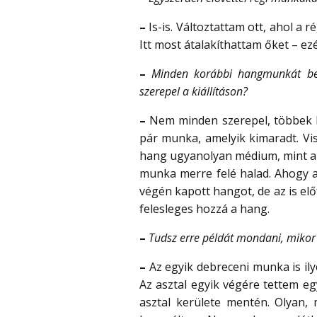
–
Is-is. Változtattam ott, ahol a
Itt most átalakíthattam őket – ezért
–
Minden korábbi hangmunkát bem
szerepel a kiállításon?
–
Nem minden szerepel, többek kö
pár munka, amelyik kimaradt. Vi
hang ugyanolyan médium, mint a vi
munka merre felé halad. Ahogy a 
végén kapott hangot, de az is elő
felesleges hozzá a hang.
–
Tudsz erre példát mondani, mikor
–
Az egyik debreceni munka is il
Az asztal egyik végére tettem egy
asztal kerülete mentén. Olyan,