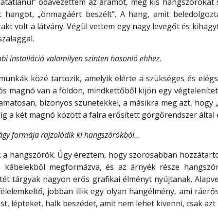
atatlanul” odavezettem az áramot, meg kis hangszórókat s
t hangot, „önmagáért beszélt”. A hang, amit beledolgozta
kt volt a látvány. Végül vettem egy nagy levegőt és kihagy
szalaggal.
i installáció valamilyen szinten hasonló ehhez.
unkák közé tartozik, amelyik elérte a szükséges és elégsé
sós magnó van a földön, mindkettőből kijön egy végteleníte
matosan, bizonyos szünetekkel, a másikra meg azt, hogy „ke
g a két magnó között a falra erősített görgőrendszer álta
ágy formája rajzolódik ki hangszórókból…
k
a hangszórók. Úgy éreztem, hogy szorosabban hozzátarto
van kábelekből megformázva, és az árnyék része hangszó
ötét tárgyak nagyon erős grafikai élményt nyújtanak. Alap
 félelemkeltő, jobban illik egy olyan hangélmény, ami ráer
t, lépteket, halk beszédet, amit nem lehet kivenni, csak azt 