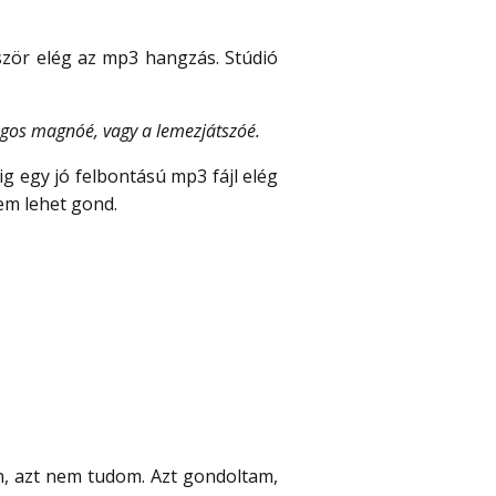
ször elég az mp3 hangzás. Stúdió
agos magnóé, vagy a lemezjátszóé.
g egy jó felbontású mp3 fájl elég
em lehet gond.
an, azt nem tudom. Azt gondoltam,