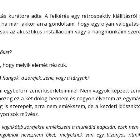
ítás kurátora adta. A felkérés egy retrospektív kiállításr
ha már, akkor arra gondoltam, hogy egy olyan válogatás 
csak az akusztikus installációim vagy a hangmunkáim szerep
 őket?
, hogy melyik elemét nézzük.
 hangok, a zörejek, zene, vagy a tárgyak?
egybeforr zenei kísérleteimmel. Nem vagyok képzett zené
mozog ez a két dolog bennem és nagyon élvezem az egymásr
is szerepelt, arra nem emlékszem, de a kezdeti időszakt
gyon sok művész.
 én leginkább zörejekre emlékszem a munkáid kapcsán, ezek nem
ngoknak nevezném őket, melyeknek van egy bizonyos ritmik