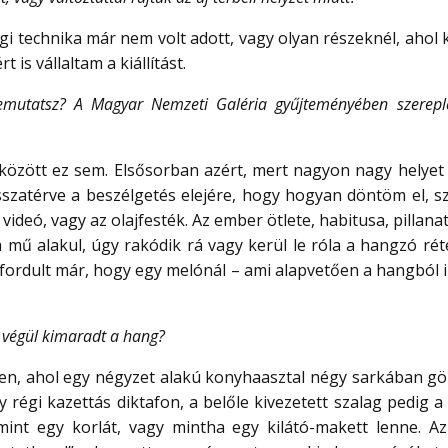
 régi technika már nem volt adott, vagy olyan részeknél, ah
 is vállaltam a kiállítást.
utatsz? A Magyar Nemzeti Galéria gyűjteményében szereplő 
zött ez sem. Elsősorban azért, mert nagyon nagy helyet fo
sszatérve a beszélgetés elejére, hogy hogyan döntöm el, 
deó, vagy az olajfesték. Az ember ötlete, habitusa, pillana
mű alakul, úgy rakódik rá vagy kerül le róla a hangzó rét
fordult már, hogy egy melónál – ami alapvetően a hangból in
 végül kimaradt a hang?
yen, ahol egy négyzet alakú konyhaasztal négy sarkában gö
 régi kazettás diktafon, a belőle kivezetett szalag pedig 
 mint egy korlát, vagy mintha egy kilátó-makett lenne. A