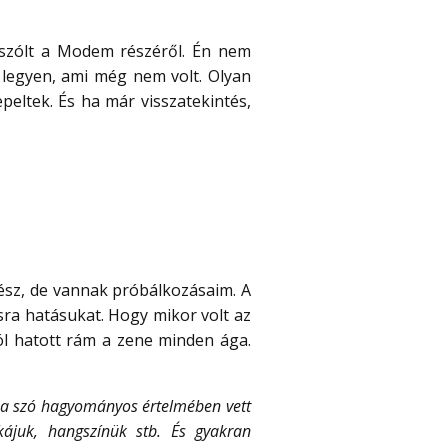
ól szólt a Modem részéről. Én nem
legyen, ami még nem volt. Olyan
eltek. És ha már visszatekintés,
sz, de vannak próbálkozásaim. A
a hatásukat. Hogy mikor volt az
ól hatott rám a zene minden ága.
 a szó hagyományos értelmében vett
ájuk, hangszínük stb. És gyakran