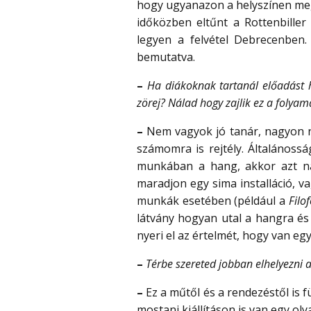
hogy ugyanazon a helyszínen megc
időközben eltűnt a Rottenbiller
legyen a felvétel Debrecenben
bemutatva.
–
Ha diákoknak tartanál előadást 
zörej? Nálad hogy zajlik ez a folyam
–
Nem vagyok jó tanár, nagyon n
számomra is rejtély. Általánoss
munkában a hang, akkor azt nagy
maradjon egy sima installáció, v
munkák esetében (például a
Filo
látvány hogyan utal a hangra és
nyeri el az értelmét, hogy van eg
–
Térbe szereted jobban elhelyezni a
–
Ez a műtől és a rendezéstől is 
mostani kiállításon is van egy ol