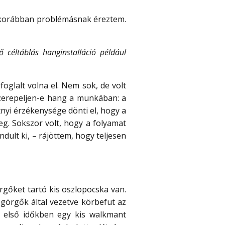
ol korábban problémásnak éreztem.
céltáblás hanginstalláció például
glalt volna el. Nem sok, de volt
szerepeljen-e hang a munkában: a
tnyi érzékenysége dönti el, hogy a
eg. Sokszor volt, hogy a folyamat
dult ki, – rájöttem, hogy teljesen
rgőket tartó kis oszlopocska van.
a görgők által vezetve körbefut az
z első időkben egy kis walkmant