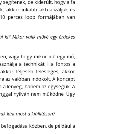
segítenek, de kiderült, hogy a fa
k, akkor inkább aktualizáljuk és
 10 perces loop formájában van
l ki? Mikor válik művé egy érdekes
ben, vagy hogy mikor mű egy mű,
sználja a technikát. Ha fontos a
akkor teljesen felesleges, akkor
ha az valóban indokolt. A koncept
ka a lényeg, hanem az egységük. A
hanggal nyilván nem működne. Úgy
ak kint most a kiállításon?
a befogadása közben, de például a