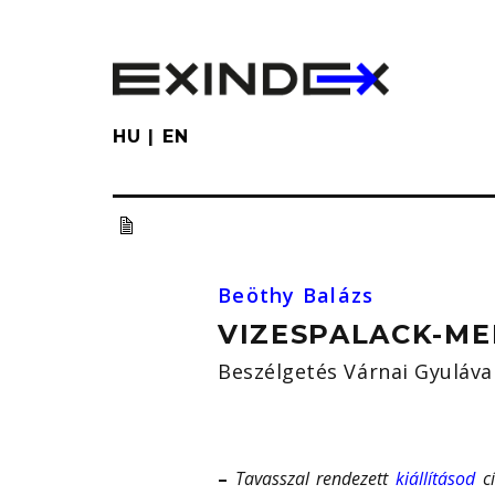
Skip
to
main
content
HU
EN
Beöthy Balázs
VIZESPALACK-M
Beszélgetés Várnai Gyuláva
–
Tavasszal rendezett
kiállításod
c