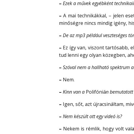
–
Ezek a művek egyébként technikai
–
A mai technikákkal, – jelen es
minőségre nincs mindig igény, hi
–
De az mp3 például veszteséges tö
–
Ez így van, viszont tartósabb, 
tud lenni egy olyan közegben, a
–
Szóval nem a hallható spektrum al
–
Nem.
–
Kinn van a
Polifóniá
n bemutatott 
–
Igen, sőt, azt újracsináltam, mi
–
Nem készült ott egy videó is?
–
Nekem is rémlik, hogy volt vala