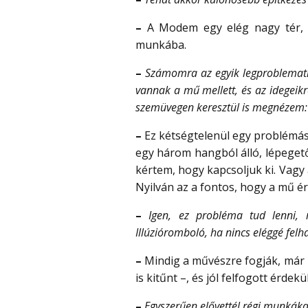
–
A Modem egy elég nagy tér, e
munkába.
–
Számomra az egyik legproblemati
vannak a mű mellett, és az idegeik
szemüvegen keresztül is megnézem: h
–
Ez kétségtelenül egy problémás 
egy három hangból álló, lépeget
kértem, hogy kapcsoljuk ki. Vagy a
Nyilván az a fontos, hogy a mű é
–
Igen, ez probléma tud lenni, 
Illúzióromboló, ha nincs eléggé felha
–
Mindig a művészre fogják, már
is kitűnt –, és jól felfogott érde
–
Egyszerűen elővettél régi munkákat,