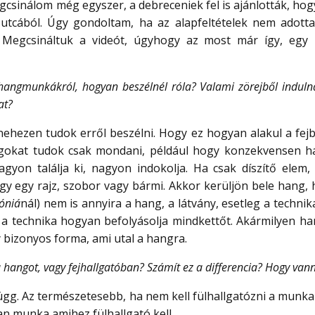
sinálom még egyszer, a debreceniek fel is ajánlották, hogy 
 utcából. Úgy gondoltam, ha az alapfeltételek nem adotta
. Megcsináltuk a videót, úgyhogy az most már így, egy
hangmunkákról, hogyan beszélnél róla? Valami zörejből indulná
at?
ehezen tudok erről beszélni. Hogy ez hogyan alakul a fej
ágokat tudok csak mondani, például hogy konzekvensen ha
on találja ki, nagyon indokolja. Ha csak díszítő elem, 
agy egy rajz, szobor vagy bármi. Akkor kerüljön bele hang, 
fóniá
nál) nem is annyira a hang, a látvány, esetleg a techni
 a technika hogyan befolyásolja mindkettőt. Akármilyen 
y bizonyos forma, ami utal a hangra.
 hangot, vagy fejhallgatóban? Számít ez a differencia? Hogy vann
függ. Az természetesebb, ha nem kell fülhallgatózni a munk
yan munka amihez fülhallgató kell.