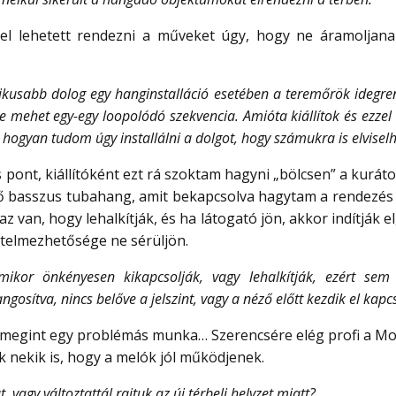
l lehetett rendezni a műveket úgy, hogy ne áramoljana
kusabb dolog egy hanginstalláció esetében a teremőrök idegren
re mehet egy-egy loopolódó szekvencia. Amióta kiállítok és ezze
ogyan tudom úgy installálni a dolgot, hogy számukra is elviselh
pont, kiállítóként ezt rá szoktam hagyni „bölcsen” a kuráto
ő basszus tubahang, amit bekapcsolva hagytam a rendezés a
z van, hogy lehalkítják, és ha látogató jön, akkor indítják 
rtelmezhetősége ne sérüljön.
mikor önkényesen kikapcsolják, vagy lehalkítják, ezért se
ngosítva, nincs belőve a jelszint, vagy a néző előtt kezdik el kap
 megint egy problémás munka… Szerencsére elég profi a Mo
kük nekik is, hogy a melók jól működjenek.
 vagy változtattál rajtuk az új térbeli helyzet miatt?