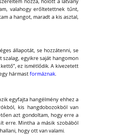
zereltem hozzá, holott a látvány
m, valahogy erőltetettnek tűnt,
tam a hangot, maradt a kis asztal,
ges állapotát, se hozzátenni, se
tt szalag, egyikre saját hangomon
ttő”, ez ismétlődik. A kivezetett
l egy hármast
formáznak
.
zik egyfajta hangélmény ehhez a
rókból, kis hangdobozokból van
vetően azt gondoltam, hogy erre a
ősít erre. Mintha a másik szobából
hallani, hogy ott van valami.