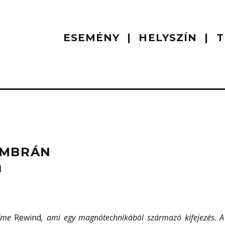
ESEMÉNY
HELYSZÍN
T
EMBRÁN
l
íme
Rewind
, ami egy magnótechnikából származó kifejezés. A 