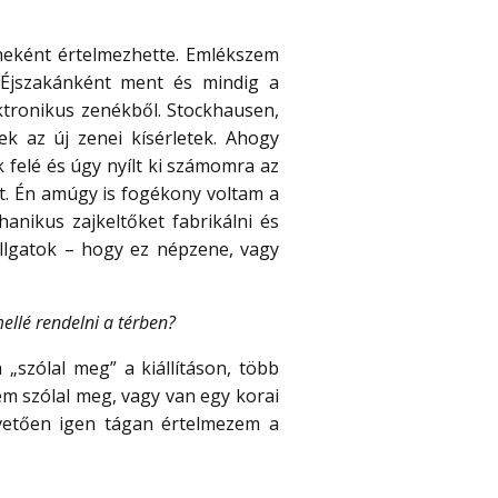
neként értelmezhette. Emlékszem
 Éjszakánként ment és mindig a
ektronikus zenékből. Stockhausen,
k az új zenei kísérletek. Ahogy
 felé és úgy nyílt ki számomra az
got. Én amúgy is fogékony voltam a
anikus zajkeltőket fabrikálni és
allgatok – hogy ez népzene, vagy
ellé rendelni a térben?
szólal meg” a kiállításon, több
m szólal meg, vagy van egy korai
vetően igen tágan értelmezem a