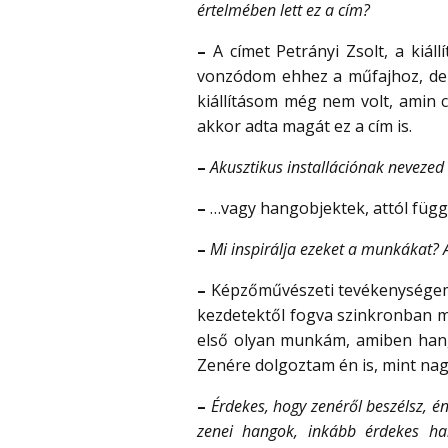
értelmében lett ez a cím?
–
A címet Petrányi Zsolt, a kiáll
vonzódom ehhez a műfajhoz, de 
kiállításom még nem volt, amin 
akkor adta magát ez a cím is.
–
Akusztikus installációnak nevezed
–
…vagy hangobjektek, attól függ
–
Mi inspirálja ezeket a munkákat? A
–
Képzőművészeti tevékenységem 
kezdetektől fogva szinkronban 
első olyan munkám, amiben hang 
Zenére dolgoztam én is, mint na
–
Érdekes, hogy zenéről beszélsz,
zenei hangok, inkább érdekes ha