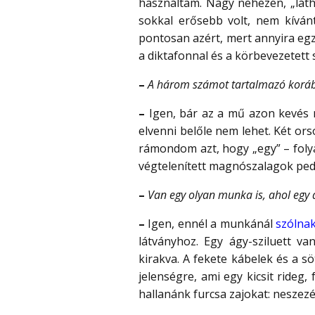
használtam. Nagy nehezen, „láth
sokkal erősebb volt, nem kíván
pontosan azért, mert annyira egza
a diktafonnal és a körbevezetett 
–
A három számot tartalmazó korább
–
Igen, bár az a mű azon kevés m
elvenni belőle nem lehet. Két or
rámondom azt, hogy „egy” – folya
végtelenített magnószalagok pedi
–
Van egy olyan munka is, ahol egy 
–
Igen, ennél a munkánál
szólna
látványhoz. Egy ágy-sziluett 
kirakva. A fekete kábelek és a s
jelenségre, ami egy kicsit rideg,
hallanánk furcsa zajokat: neszezés