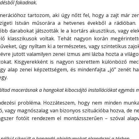
désből fakadnak.
rációhoz tartozom, aki úgy nőtt fel, hogy a zajt már ze
zigeti István műsorára a hetvenes évekből a rádióban.
őbb darabokat játszották le a kortárs akusztikus, vagy el
ő klasszikusok voltak. Tehát nagyon korán megérintette
veket, úgy nyíltam ki a természetes, vagy szintetikus zajok
n évre jutott valamilyen zenei izmus ami lázba hozta a vilá
zokat. Kisgyerekként is nagyon szerettem különböző mech
 egy alap zenei képzettségem, és mindenfajta „jó” zenét h
egy.
aláltad macerásnak a hangokat kibocsájtó installációkat egymás m
dezési probléma. Hozzáteszem, hogy nem minden munka „
, vagy magnószalag van bizonyos szituációba hozva, de ne
gszer fotóit rendezem el montázsszerűen – szóval alap
nélkül sikerült a hangadó objektumokat elrendezni a térben.