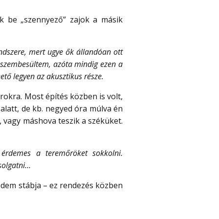
k be „szennyező” zajok a másik
dszere, mert ugye ők állandóan ott
l szembesültem, azóta mindig ezen a
ető legyen az akusztikus része.
rokra. Most építés közben is volt,
latt, de kb. negyed óra múlva én
el, vagy máshova teszik a széküket.
m érdemes a teremőröket sokkolni.
csolgatni…
dem stábja – ez rendezés közben