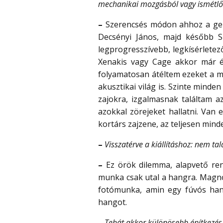
mechanikai mozgásból vagy ismétlő
–
Szerencsés módon ahhoz a gene
Decsényi János, majd később S
legprogresszívebb, legkísérletez
Xenakis vagy Cage akkor már él
folyamatosan átéltem ezeket a mű
akusztikai világ is. Szinte minde
zajokra, izgalmasnak találtam a
azokkal zörejeket hallatni. Van
kortárs zajzene, az teljesen mind
–
Visszatérve a kiállításhoz: nem t
–
Ez örök dilemma, alapvető ren
munka csak utal a hangra. Magnó
fotómunka, amin egy fúvós han
hangot.
–
Tehát akkor különösebb építkezés 