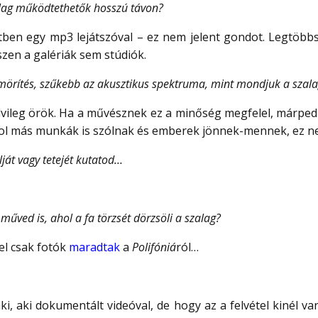
lag működtethetők hosszú távon?
etben egy mp3 lejátszóval – ez nem jelent gondot. Legtöbb
szen a galériák sem stúdiók.
mörítés, szűkebb az akusztikus spektruma, mint mondjuk a szal
elvileg örök. Ha a művésznek ez a minőség megfelel, márpedi
hol más munkák is szólnak és emberek jönnek-mennek, ez n
ját vagy tetejét kutatod…
műved is, ahol a fa törzsét dörzsöli a szalag?
vel csak fotók
maradtak
a
Polifóniá
ról…
ki, aki dokumentált videóval, de hogy az a felvétel kinél v