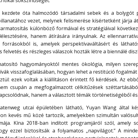
kritikai sokszínűségét.
ás kezdete óta halmozódó társadalmi sebek és a bolygót
illanatához vezet, melynek felismerése kísértetként járja át
gyarmatosítás különböző formáival és stratégiáival követke
lesztésére, hanem átírására irányulnak. Az ellennarratív
 forrásokból is, amelyek perspektívaváltásért és látha
s felvetés és részleges válaszok hozták létre a biennálé disz
matosító hagyományoktól mentes ökológia, milyen szerep
ák visszafoglalásában, hogyan lehet a restitúció fogalmát 
ül: ezek voltak a kiállításon érintett fő kérdések. Az eb
m csupán a megfogalmazott célkitűzések széttartásából 
pcsolódnak, hanem a választott témák történetiségéből és a
tenweg utcai épületében látható, Yuyan Wang által ké
zon kevés mű közé tartozik, amelyekben szimultán valósult
igmája. Kína 2018-ban indított programjáról szól, amely
ogy ezzel biztosítsák a folyamatos „napvilágot.” A minde