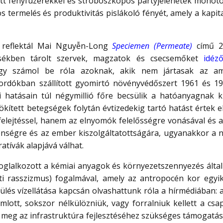
tt fényfüzérekkel és stroboszkópos partyjelenetek monoton
ös termelés és produktivitás pislákoló fényét, amely a kapi
” reflektál Mai Nguyễn-Long
Speciemen (Permeate)
című 20
sékben tárolt szervek, magzatok és csecsemőket
idéz
agy számol be róla azoknak, akik nem jártasak az ame
ordókban szállított gyomirtó növényvédőszert 1961 és 19
 hatásain túl négymillió főre becsülik a hatóanyagnak k
ített betegségek folytán évtizedekig tartó hatást értek el
elejtéssel, hanem az elnyomók felelősségre vonásával és a t
lenségre és az ember kiszolgáltatottságára, ugyanakkor a 
atívák alapjává válhat.
foglalkozott a kémiai anyagok és környezetszennyezés által 
ti rasszizmus) fogalmával, amely az antropocén kor egyik
pülés vízellátása kapcsán olvashattunk róla a hírmédiában: a
lott, sokszor nélkülözniük, vagy forralniuk kellett a csa
 meg az infrastruktúra fejlesztéséhez szükséges támogatást