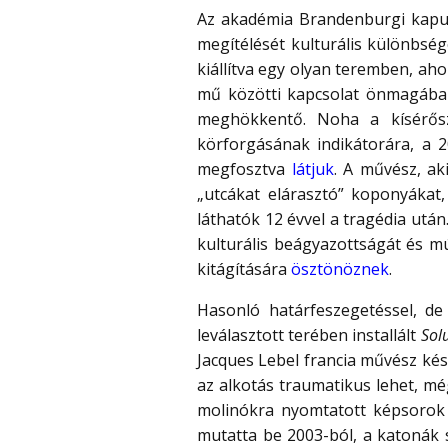
Az akadémia Brandenburgi kapu 
megítélését kulturális különbség
kiállítva egy olyan teremben, ahol
mű közötti kapcsolat önmagában
meghökkentő. Noha a kísérősz
körforgásának indikátorára, a 2
megfosztva
látjuk
. A művész, ak
„utcákat elárasztó” koponyákat, 
láthatók 12 évvel a tragédia után
kulturális beágyazottságát és mú
kitágítására
ösztönöznek
.
Hasonló határfeszegetéssel, de
leválasztott terében installált
Sol
Jacques Lebel francia művész kés
az alkotás traumatikus lehet, m
molinókra nyomtatott képsorok a
mutatta be 2003-ból, a katonák s