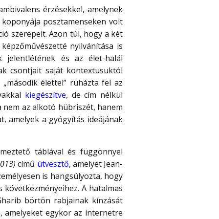
ambivalens érzésekkel, amelynek
ett koponyája posztamenseken volt
ció szerepelt. Azon túl, hogy a két
képzőművészetté nyilvánítása is
elentlétének és az élet-halál
k csontjait saját kontextusuktól
„második élettel” ruházta fel az
gyakkal
kiegészítve
, de cím nélkül
 ha nem az alkotó hübriszét, hanem
at, amelyek a gyógyítás ideájának
lmeztető táblával és függönnyel
2013)
című
útvesztő
, amelyet Jean-
zemélyesen is hangsúlyozta, hogy
es következményeihez. A hatalmas
Gharib börtön rabjainak kínzását
a, amelyeket egykor az internetre