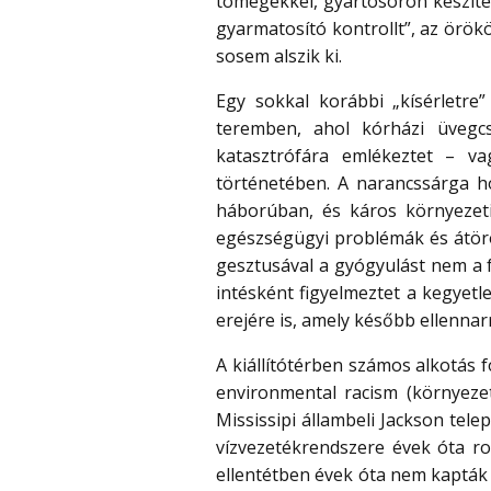
tömegekkel, gyártósoron készíte
gyarmatosító kontrollt”, az örök
sosem alszik ki.
Egy sokkal korábbi „kísérletre
teremben, ahol kórházi üvegc
katasztrófára emlékeztet – v
történetében. A narancssárga h
háborúban, és káros környezeti
egészségügyi problémák és átörök
gesztusával a gyógyulást nem a f
intésként figyelmeztet a kegyet
erejére is, amely később ellennarr
A kiállítótérben számos alkotás 
environmental racism (környeze
Mississipi állambeli Jackson tele
vízvezetékrendszere évek óta rom
ellentétben évek óta nem kapták