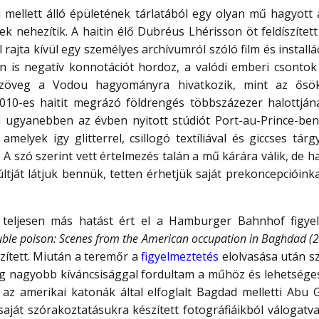
mellett álló épületének tárlatából egy olyan mű hagyott 
ek nehezítik. A haitin élő Dubréus Lhérisson öt feldíszít
 rajta kívül egy személyes archívumról szóló film és installá
 is negatív konnotációt hordoz, a valódi emberi csontok 
öveg a Vodou hagyományra hivatkozik, mint az ősök j
010-es haitit megrázó földrengés többszázezer halottjána
i ugyanebben az évben nyitott stúdiót Port-au-Prince-ben 
amelyek így glitterrel, csillogó textíliával és giccses tár
. A szó szerint vett értelmezés talán a mű kárára válik, de
ltját látjuk bennük, tetten érhetjük saját prekoncepcióink
 teljesen más hatást ért el a Hamburger Bahnhof figye
uble poison: Scenes from the American occupation in Baghdad (
zített. Miután a teremőr a
figyelmeztetés
elolvasása után s
ég nagyobb kíváncsisággal fordultam a műhöz és lehetség
z amerikai katonák által elfoglalt Bagdad melletti Abu 
aját szórakoztatásukra készített fotográfiáikból válogatv