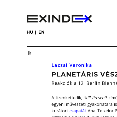
Skip
to
main
content
HU
EN
Laczai Veronika
PLANETÁRIS VÉS
Reakciók a 12. Berlin Bienn
A tizenkettedik,
Still Present!
című 
egyéni művészeti gyakorlatára i
kurátori
csapatát
Ana Teixeira P