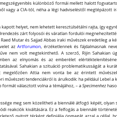
jes megszégyenítés különböző formái mellett halott fogvatar
l vagy a CIA-tól, néha a légi hadviseléstől megtépázott 
n kapott helyet, nem lehetett keresztülsétálni rajta, így egy
rendezés zárt folyosói és váratlan fordulói megnehezítették
, Raed Mutar és Sajjad Abbas iraki művészek eredetileg a ké
evelet az
Artforumon
, érzéketlennek és fájdalmasnak nevez
űve nem volt megtekinthető. A szerző, Rijin Sahakian ú
enben az elnyomás és az emberélet elértéktelenítésének
atásával. Sahakian a szituáció problematikusságát a kuráto
t megelőzően Attia nem vonta be az érintett művészeke
kori művészeti tendenciákról is árulkodik: ha például Lebel 
formát választott volna a témájához, – a
Specimenhez
hason
ssége meg sem közelítheti a biennálé átfogó képét, olyan s
 reakciók kiváltására. Ez a felfogás a biennálé történetév
letező nyitott térként definiálja önmagát azzal a céllal, 