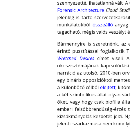
szennyezetté, ihatatlanná vált. A
Forensic Architecture
Cloud Studi
jelenleg is tartó szervezetkáros
munkálatokból
összeálló
anyag 
tagadható, mégis valós veszélyt és
Bármennyire is szeretnénk, az e
érintő pusztítással foglalkozik
Wretched Desires
címet viseli. 
ökoszisztémájának kapcsolódási 
narráció az utolsó, 2010-ben orv
egy bináris oppozícióktól mentes 
a különböző célból
elejtett
, kitö
a két szimbolikus állat olyan v
őket, vagy hogy csak biofília ál
emberi felsőbbrendűség-érzés te
kizsákmányolás kezdetét jelzi. 
jelenti: szarkazmusa nem komoly