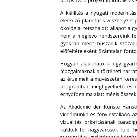
biztosítva a projekt kulturális és 
A kiállítás a nyugati modernit
elérkező planetáris vészhelyzet p
ökológiai tetszhalott állapot a 
nem a meglévő rendszereink felé
gyakran merít huszadik századi
előfeltételeként. Számtalan fonto
Hogyan alakítható ki egy gyar
mozgalmaknak a történeti narratív
az érzelmek a művészeten kereszt
programban megfigyelhető és ne
ernyőfogalma alatt mégis összeka
Az Akademie der Künste Hansea
videómunka és fényinstalláció a
vizualitás prioritásának parad
küldtek fel nagyvárosok fölé, h