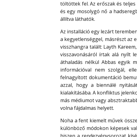
töltöttek fel. Az erőszak és tel
és egy mosolygó nő a hadseregbő
állítva láthatók.
Az installáció egy lezárt terembe
a kegyetlenséggel, másrészt az el
visszhangra talált: Layth Kareem
visszavonásáról írtak alá nyílt l
áthaladás nélkül Abbas egyik m
információval nem szolgál, ell
felnagyított dokumentáció bemut
azzal, hogy a biennálé nyitásá
kialakításába. A konfliktus jelen
más médiumot vagy absztraktabb 
volna fájdalmas helyett.
Noha a fent kiemelt művek össze
különböző módokon képesek valódi
hiszen a rendezvénysorozat kísér