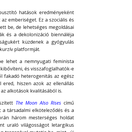
 pusztító hatások eredményeként
 az emberiséget. Ez a szociális és
zett be, de lehetséges megoldásai
ák és a dekolonizáció biennáléja
tóságukért küzdenek a gyógyulás
kurzív platformját.
e lehet a nemnyugati feminista
kibővíteni, és visszafoglalhatók-e
ből fakadó heterogenitás az egész
ered, hiszen azok az ellenállás
z alkotások kvalitásából is.
szített
The Moon Also Rises
című
 a társadalmi elköteleződés és a
 során három mesterséges holdat
nt uraló világosságot letargikus