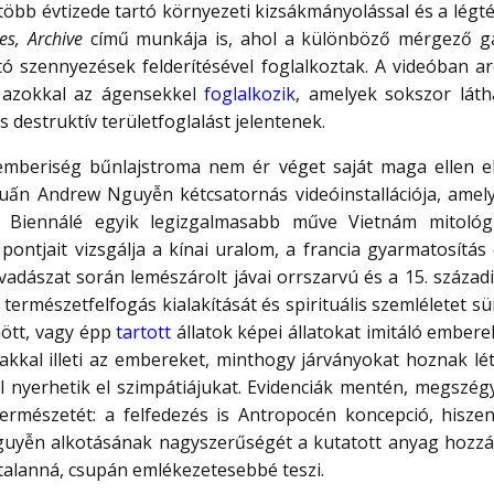
 több évtizede tartó környezeti kizsákmányolással és a légt
es, Archive
című munkája is, ahol a különböző mérgező gá
ító szennyezések felderítésével foglalkoztak. A videóban ar
azokkal az ágensekkel
foglalkozik
, amelyek sokszor láth
 destruktív területfoglalást jelentenek.
mberiség bűnlajstroma nem ér véget saját maga ellen elköv
 Tuấn Andrew Nguyễn kétcsatornás videóinstallációja, ame
A Biennálé egyik legizgalmasabb műve Vietnám mitológiá
pontjait vizsgálja a kínai uralom, a francia gyarmatosítás
vadászat során lemészárolt jávai orrszarvú és a 15. századi
természetfelfogás kialakítását és spirituális szemléletet sü
mött, vagy épp
tartott
állatok képei állatokat imitáló ember
ádakkal illeti az embereket, minthogy járványokat hoznak l
tal nyerhetik el szimpátiájukat. Evidenciák mentén, megszég
rmészetét: a felfedezés is Antropocén koncepció, hiszen 
Nguyễn alkotásának nagyszerűségét a kutatott anyag hozzáf
talanná, csupán emlékezetesebbé teszi.