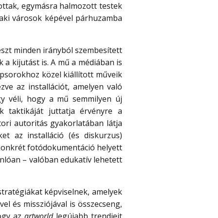
tottak, egymásra halmozott testek
iraki városok képével párhuzamba
részt minden irányból szembesített
 a kijutást is. A mű a médiában is
psorokhoz közel kiállított műveik
ve az installációt, amelyen való
gy véli, hogy a mű semmilyen új
 taktikáját juttatja érvényre a
ri autoritás gyakorlatában látja
t az installáció (és diskurzus)
a konkrét fotódokumentáció helyett
lóan – valóban edukatív lehetett
tratégiákat képviselnek, amelyek
el és missziójával is összecseng,
hogy az
artworld
legújabb trendjeit