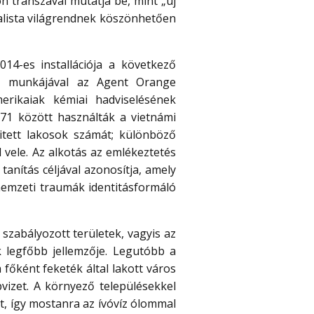
 transzával mutatja be, mint „új
talista világrendnek köszönhetően
14-es installációja a következő
ő
munkájával az Agent Orange
rikaiak kémiai hadviselésének
71 között használták a vietnámi
itett lakosok számát; különböző
 vele. Az alkotás az emlékeztetés
anítás céljával azonosítja, amely
nemzeti traumák identitásformáló
szabályozott területek, vagyis az
 legfőbb jellemzője. Legutóbb a
 főként feketék által lakott város
pvizet. A környező településekkel
, így mostanra az ívóvíz ólommal