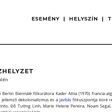
ESEMÉNY
HELYSZÍN
T
ZHELYZET
álén
Berlin Biennálé főkurátora Kader Attia (1970) francia-algé
s jellemző dekolonializmus és a
javítás
fókuszpontja köré re
into, Đỗ Tường Linh, Marie Helene Pereira, Noam Segal, és