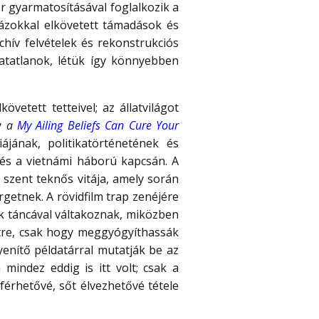
ér gyarmatosításával foglalkozik a
zokkal elkövetett támadások és
chív felvételek és rekonstrukciós
atatlanok, létük így könnyebben
etett tetteivel; az állatvilágot
ly
a
My Ailing Beliefs Can Cure Your
jának, politikatörténetének és
 és a vietnámi háború kapcsán. A
 szent teknős vitája, amely során
rgetnek. A rövidfilm trap zenéjére
ek táncával váltakoznak, miközben
étre, csak hogy meggyógyíthassák
yenítő példatárral mutatják be az
mindez eddig is itt volt; csak a
érhetővé, sőt élvezhetővé tétele