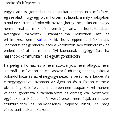
kórokozók kifejezés is.
Vagyis arra is gondolhatunk a kritikai, konceptuális művészet
égisze alatt, hogy egy olyan kórtermet látunk, amelyik valójában
a multirezisztens kórokozók, azaz a „beteg”-nek tekintett, avagy
nem-normálisan működő egyének (az artworld kontextusában:
avantgárd művészek) szanatóriuma. Miközben azt az
értelmezést sem
zárhatjuk
ki, hogy éppen a hétköznapi,
„normális” átlagemberek azok a kórokozók, akik tönkreteszik az
emberi kultúrát, de most esélyt kaphatnak a gyógyulásra, ha
hajlandók kommunikálni és együtt gondolkodni.
Ha pedig a kórház és a nem szokványos, nem átlagos, nem
„normális” művészet és élet asszociációi megjelennek, akkor a
bolondokháza és az elmegyógyintézet is beléphet a képbe. Az
elmegyógyintézet azonban az ágyakon és a földön elérhető
olvasmányokból ítélve jelen esetben nem csupán kezeli, hanem
valóban gondozza a társadalomra és önmagukra „veszélyes”
egyéneket, akik éppen azért veszélyesek, mert látják a rendszer
struktúrájának és működésének alapvető hibáit, és még
változtatni is akarnak azon.