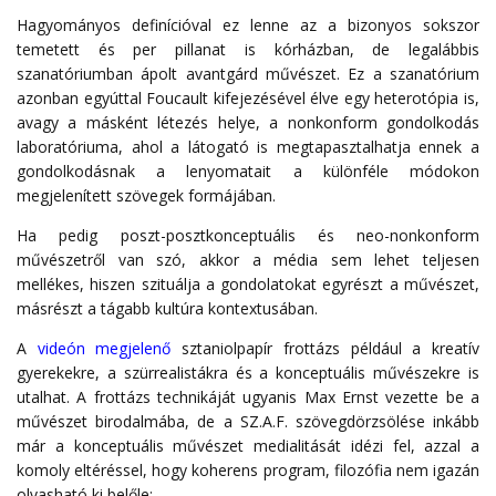
Hagyományos definícióval ez lenne az a bizonyos sokszor
temetett és per pillanat is kórházban, de legalábbis
szanatóriumban ápolt avantgárd művészet. Ez a szanatórium
azonban egyúttal Foucault kifejezésével élve egy heterotópia is,
avagy a másként létezés helye, a nonkonform gondolkodás
laboratóriuma, ahol a látogató is megtapasztalhatja ennek a
gondolkodásnak a lenyomatait a különféle módokon
megjelenített szövegek formájában.
Ha pedig poszt-posztkonceptuális és neo-nonkonform
művészetről van szó, akkor a média sem lehet teljesen
mellékes, hiszen szituálja a gondolatokat egyrészt a művészet,
másrészt a tágabb kultúra kontextusában.
A
videón
megjelenő
sztaniolpapír frottázs például a kreatív
gyerekekre, a szürrealistákra és a konceptuális művészekre is
utalhat. A frottázs technikáját ugyanis Max Ernst vezette be a
művészet birodalmába, de a SZ.A.F. szövegdörzsölése inkább
már a konceptuális művészet medialitását idézi fel, azzal a
komoly eltéréssel, hogy koherens program, filozófia nem igazán
olvasható ki belőle: