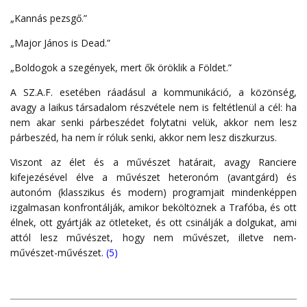
„Kannás pezsgő.”
„Major János is Dead.”
„Boldogok a szegények, mert ők öröklik a Földet.”
A SZ.A.F. esetében ráadásul a kommunikáció, a közönség,
avagy a laikus társadalom részvétele nem is feltétlenül a cél: ha
nem akar senki párbeszédet folytatni velük, akkor nem lesz
párbeszéd, ha nem ír róluk senki, akkor nem lesz diszkurzus.
Viszont az élet és a művészet határait, avagy Ranciere
kifejezésével élve a művészet heteronóm (avantgárd) és
autonóm (klasszikus és modern) programjait mindenképpen
izgalmasan konfrontálják, amikor beköltöznek a Trafóba, és ott
élnek, ott gyártják az ötleteket, és ott csinálják a dolgukat, ami
attól lesz művészet, hogy nem művészet, illetve nem-
művészet-művészet.
(5)