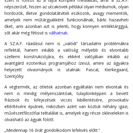
Ezért is fontos az a fajta komplex medialitás, amit a SZ.A.F.
népszerűsít, hiszen az utcakövek például olyan médiumok, olyan
hordozók, illetve gondolatátviteli eszközök, avagy mementók,
amelyek nem műtárgyakként funkcionálnak, bárki hazaviheti
őket, ami azonban azt is jelenti, hogy könnyen emléktárggyá,
sőt akár még fétissé is
válhatnak
.
A SZ.A.F. ráadásul nem is „valódi” társadalmi problémákra
reflektál, hanem inkább a valóság mélyebb és elvontabb
szellemi konstrukciójára, és ekként valójában inkább az
avantgárd ezoterikus programjához ízesül, amire az ágyakra
helyezett olvasmányok is utalnak: Pascal, Kierkegaard,
Szentjóby.
A végtermék, az ötletek azonban egyáltalán nem elvontak és
nem is mindig mélyenszántóak, tulajdonképpen a bevett
frázisok és kifejezések vicces kibillentésére, provokatív
eltérítésére épülnek, miközben azért van köztük néhány igazi,
művészetfilozófiai telitalálat is, amelyek egy része okleveleken is
olvasható az ágyak fölött:
„Mindennap 16 órát gondolkodom lefekvés előtt.”