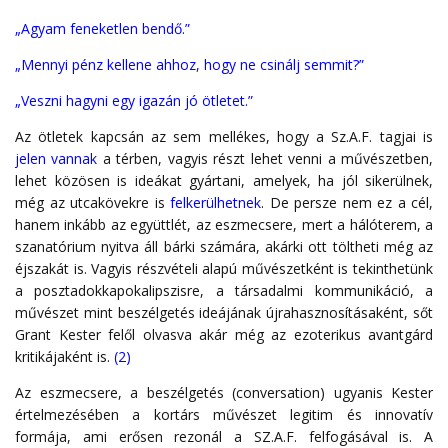
„Agyam feneketlen bendő.”
„Mennyi pénz kellene ahhoz, hogy ne csinálj semmit?”
„Veszni hagyni egy igazán jó ötletet.”
Az ötletek kapcsán az sem mellékes, hogy a Sz.A.F. tagjai is
jelen vannak
a térben, vagyis részt lehet venni a művészetben,
lehet közösen is ideákat gyártani, amelyek, ha jól sikerülnek,
még az utcakövekre is
felkerülhetnek
. De persze nem ez a cél,
hanem inkább az együttlét, az eszmecsere, mert a hálóterem, a
szanatórium nyitva áll bárki számára, akárki ott töltheti még az
éjszakát is. Vagyis részvételi alapú művészetként is tekinthetünk
a posztadokkapokalipszisre, a társadalmi kommunikáció, a
művészet mint beszélgetés ideájának újrahasznosításaként, sőt
Grant Kester felől olvasva akár még az ezoterikus avantgárd
kritikájaként is.
(2)
Az eszmecsere, a beszélgetés (conversation) ugyanis Kester
értelmezésében a kortárs művészet legitim és innovatív
formája, ami erősen rezonál a SZ.A.F. felfogásával is. A