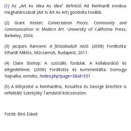
(1)
Az „Art As Idea As Idea” definíció Ad Reinhardt ironikus
meghatározását (Art Is Art As Art) gondolta tovább.
(2)
Grant Kester:
Conversation Pieces. Community and
Communication in Modern Art.
University of California Press,
Berkeley, 2004.
(3)
Jacques Ranciere:
A felszabadult néző
. (2008) Fordította:
Erhardt Miklós, Műcsarnok, Budapest, 2011.
(4)
Claire Bishop: A szociális fordulat. A kollaboráció és
elégedetlenei. (2006) Fordította és kommentálta: Somogyi
Hajnalka,
exindex
,
/index.php?page=3&id=531
(5)
A kifejezést a Reinhardtra, Kosuthra és George Brechtre is
reflektáló Szentjóby Tamástól kölcsönzöm.
Fotók: Bíró Dávid