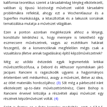
kaliforniai teoretikus szerint a társadalmilag tényleg elkötelezett,
valóban új típusú közösségi művészet valódi társadalmi
problémákra reflektál, ahogy ezt a WochenKlausur és a
Superflex munkássága, a kitaszítottak és a laikusok sorsának
tematizálása mutatja a művészet világában.
Ezen a ponton azonban megérkezünk ahhoz a lényegi,
konstitutív kérdéshez is, hogy mennyire is tekinthető egy
eszmecsere művészetnek, vagyis az esztétikum határait
feszegető, de a konvencióknak megfelelően mégis csak a
vizualitásra (illetve annak tagadására) építő képzőművészetnek?
Még az utóbbi évtizedek egyik legismertebb kritikai
művészetfilozófusa, a Debord és Althusser nyomdokain járó
Jacques Ranciere is ragaszkodik ugyanis a hagyományos
értelemben vett médiumhoz, avagy a művészet, illetve az idea,
az ötlet materiális hordozójához.
(3)
Sőt még a párbeszéd iránt
elkötelezett up-to-date művészettörténész, Claire Bishop is
Ranciere érveivel kritizálja a részvételi alapú művészet egy
részének képzőművészet voltát.
(4)