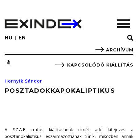
Skip
to
main
TOGGL
content
HU
EN
ARCHÍVUM
KAPCSOLÓDÓ KIÁLLÍTÁS
Hornyik Sándor
POSZTADOKKAPOKALIPTIKUS
A SZ.A.F. trafós kiállításának címét adó kifejezés a
posztapokaliptikus leszármazottjának tűnik, miközben annak