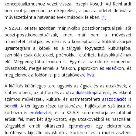
konceptualizmushoz vezet vissza. Joseph Kosuth Ad Reinhardt
bon mot-ja nyomán az elképzelést, a puszta ötletet definiálta
művészetként a hatvanas évek második felében.
(1)
A SZ.A.F. ötletei azonban már inkább posztkonceptuálisak, sőt
poszt-posztkonceptuálisak, mert már nem a művészet
mibenlétét firtatják, és nem is a konceptualista kritikát akarják
újraintegrálni a képek és a tárgyak fogyasztói kultúrájába,
szimplán csak ötletekkel, poénokkal, eltérített frázisokkal állnak
elő. Mégpedig több fronton is. Egyrészt az ötletek mindenhol
olvashatók, megjelennek a falakon, papírokon és
videókon
, és
megjelennek a földön is, pici utcakövekre
írva
.
A kiállítás különleges tere ugyanis az ágyak és az utcakövek, a
kint és a bent, az otthon és az utca
dialektikájára
épít
, és ekként
számos művészet-, kultúra- és eszmetörténeti
asszociációt
is
beindít
. A tér ágyas része turistaházra, hajléktalan szállásra és
kórházra is
emlékeztet
, és a SZ.A.F. kommentárja ez utóbbit
erősíti fel, mert két ágy között, egy utcakövekből és használati
tárgyakból emelt oltárszerű
építményen
egy elektronikus,
futófényes kijelzőn olvasható a kórterem és a multirezisztens