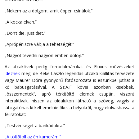
„Nekem az a dolgom, amit éppen csinálok.”
„A kocka elvan.”
„Don’t die, just diet.”
„Aprópéniszre váltja a tehetségét.”
„Nagyot tévedni nagyon emberi dolog.”
Az utcakövek pedig forradalmárokat és Fluxus művészeket
idéznek
meg, de Beke László legendás utcakő kiállítás tervezete
vagy Maurer Dóra gyönyörű fotósorozata is eszünkbe juthat a
kő babusgatásával. A Sz.A.F. kövei azonban kisebbek,
„összementek”, apró térkitöltő elemek csupán, viszont
interaktívak, hiszen az oldalukon látható a szöveg, vagyis a
látogatónak ki kell emelnie őket a helyükről, hogy elolvashassa a
feliratokat:
„Testvériséget a barikádokra.”
„A töltőtoll az én kamerám.”