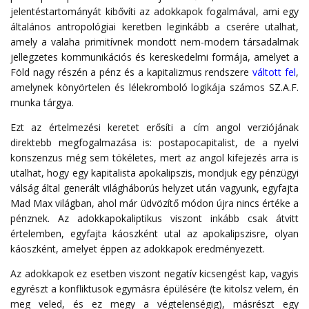
jelentéstartományát kibővíti az adokkapok fogalmával, ami egy
általános antropológiai keretben leginkább a cserére utalhat,
amely a valaha primitívnek mondott nem-modern társadalmak
jellegzetes kommunikációs és kereskedelmi formája, amelyet a
Föld nagy részén a pénz és a kapitalizmus rendszere
váltott fel
,
amelynek könyörtelen és lélekromboló logikája számos SZ.A.F.
munka tárgya.
Ezt az értelmezési keretet erősíti a cím angol verziójának
direktebb megfogalmazása is: postapocapitalist, de a nyelvi
konszenzus még sem tökéletes, mert az angol kifejezés arra is
utalhat, hogy egy kapitalista apokalipszis, mondjuk egy pénzügyi
válság által generált világháborús helyzet után vagyunk, egyfajta
Mad Max világban, ahol már üdvözítő módon újra nincs értéke a
pénznek. Az adokkapokaliptikus viszont inkább csak átvitt
értelemben, egyfajta káoszként utal az apokalipszisre, olyan
káoszként, amelyet éppen az adokkapok eredményezett.
Az adokkapok ez esetben viszont negatív kicsengést kap, vagyis
egyrészt a konfliktusok egymásra épülésére (te kitolsz velem, én
meg veled, és ez megy a végtelenségig), másrészt egy