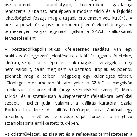
pszeudofeudális, urambátyám, haver-rokon gazdasági
rendszerre is utalhat, ami éppen a modernizáció és a fejlődés
lehetőségétől fosztja meg a tágabb értelemben vett kultúrát. A
pre-, a poszt- és a pszeudomodern jelentések tehát egészen
termékenyen vágják egymást gallyra a SZ.A.F. kiállításának
felvezetéseként.
A posztadokkapokaliptikus kifejezésnek ráadásul van egy
praktikus és egyszerű jelentése is, a kiállítás ugyanis ötletekre,
ideákra, szójátékokra épül, és csak maguk a szövegek, a meg
nem valósult, talán meg sem valósítható utópiák és poénok
jelennek meg a térben. Mégpedig egy különleges térben,
különleges médiumokon át, amelyeket a SZ.A.F., a meghívón
ironikusan túlreprezentált (négy személyként szereplő) Mécs
Miklós, és a szatirikusan alulreprezentált (feleakkora betűkkel
szedett) Fischer Judit, valamint a kiállítás kurátora, Szalai
Borbála hoz létre. A kiállítás húzóképe, arca ráadásul egy
tükörkép, a néző és az olvasó saját ábrázata a meghívó
sztaniolpapírra emlékeztető tükrében.
Az ötletművészet, az idea art és a reflexivitás természetesen a