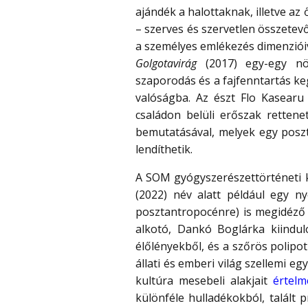
ajándék a halottaknak, illetve az
– szerves és szervetlen összetev
a személyes emlékezés dimenzióiv
Golgotavirág
(2017) egy-egy növ
szaporodás és a fajfenntartás keg
valóságba. Az észt Flo Kasearu i
családon belüli erőszak rettene
bemutatásával, melyek egy posz
lendíthetik.
A SOM gyógyszerészettörténeti 
(2022) név alatt például egy n
posztantropocénre) is megidéző 
alkotó, Dankó Boglárka kiinduló
élőlényekből, és a szőrös polipot 
állati és emberi világ szellemi 
kultúra mesebeli alakjait
értelm
különféle hulladékokból, talált 