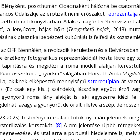
élőlényként, poszthumán Cloacinaként hálózná be csatornái
áncos Odaliszkje az erotizált nemi erőszakot
reprezentálja
szettörténeti könyvtárban. A lakás magánterében viszont abs
t”, a lenyúzott, hájas bőrt (
Teregethető hájak
, 2018) mut
ának plasztikai sebészeti kultúráját is felfedi és közszemlé
z OFF Biennálén, a nyolcadik kerületben és a Belvárosban 
re érzékeny fotografikus reprezentációját hozta létre egy
a tapintásra és megidézi a roma modell alakján keresztül 
kolóan összefon a „nyócker” világában. Horváth Anita
Magdal
álja, akiknek elképesztő mennyiségű
sztereotípián
át vezet 
 (Ez csak egy kis…) szándékú, látszólag együtt érző vag
gyönyörű roma lány alakját is, aki egyszerre idézi fel 
dolnát, avagy a gyönyörű, de őrült, illetve a szép, de rossz
23-2025) festményein családi fotók nyomán jelennek meg
rsterilizálás korszakát.
[8]
A cím jelentése újabb rétegeke
v megnevezése, és utal arra a portugál hiedelemre is, mely 