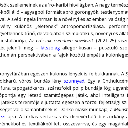
 ősök szellemeinek az afro-karibi hitvilágban. A nagy termész
őkből álló – agyagból formált apró göröngyök, testlenyomat
al. A svéd Ingela Ihrman is a növényi és az emberi valóság
ény különös „életének” antropomorfizálása, performa
yetlennek tűnő, de valójában szimbiotikus, növényi és álla
nstallációja,
Az erőszak csendben növekszik
(2021-25) visz
tét jeleníti meg –
látszólag
allegorikusan – pusztuló szo
thumán perspektívában a fajok közötti empátia különleges
könyvtárában egészen különös lények is felbukkannak. A
S
yolckarú, vörös bundás lény
szunnyad
. Egy a Chthulucén
fura, tapogatókaros, szárazföldi polip bundája lóg ugyani
pontja egy létező számítógépes játék, ahol intelligens f
játékos teremtője eljuttatta egészen a törzsi fejlettségi sz
egységét valló sámánhitnek is. Dankó másik munkája, a
Mainst
ezi
újra. A férfias vérfarkas és denevérfülű boszorkány al
prémekből és textiliákból lett összevarrva, és egy magánla