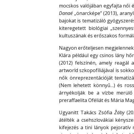
mocskos valójában egyfajta női 
Danaé
„önarcképe” (2013), aranyl
bajokat is tematizáló gyógyszeré
kiteregetett biológiai „szennyes
kultuszának és erőszakos formálás
Nagyon erőteljesen megjelennek a
Klára például egy csinos lány hő
(2012) felszínén, amely reagál 
artworld szkopofíliájával is sok
nők önreprezentációját tematiz
(Nem lehetett könnyű…) és rossz
árnyékolják be a vízbe merülő 
preraffaelita Oféliát és Mária Mag
Ugyanitt Takács Zsófia
Ž
áby
(20
átélték a csehszlovákiai kénysze
kifejezés a tini lányok pejoratí