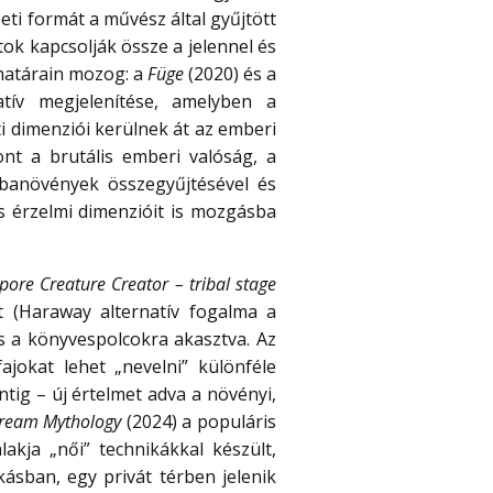
eti formát a művész által gyűjtött
ok kapcsolják össze a jelennel és
 határain mozog: a
Füge
(2020) és a
tív megjelenítése, amelyben a
ti dimenziói kerülnek át az emberi
ont a brutális emberi valóság, a
banövények összegyűjtésével és
 érzelmi dimenzióit is mozgásba
pore Creature Creator – tribal stage
t (Haraway alternatív fogalma a
s a könyvespolcokra akasztva. Az
ajokat lehet „nevelni” különféle
intig – új értelmet adva a növényi,
ream Mythology
(2024) a populáris
akja „női” technikákkal készült,
kásban, egy privát térben jelenik