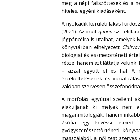
meg a népi faliszőttesek és a n
hiteles, egyéni kiadásaként.
A nyolcadik kerületi lakás fürdő
(2021). Az inuit
quana
szó elillan
jégpáncélra is utalhat, amelye
könyvtárban elhelyezett
Clairvo
biológiai és eszmetörténeti érte
része, hanem azt láttatja velünk
– azzal együtt él és hal. A
érzékeltetésének és vizualizál
valóban szervesen összefonódnak
A morfolás egyúttal szellemi ak
alakuljanak ki, melyek nem a
magánmitológiák, hanem inkább al
Zsófia egy kevéssé ismert r
gyógyszerészettörténeti könyv
masszájából, a női test szerves 