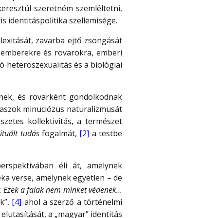
eresztül szeretném szemléltetni,
is identitáspolitika szellemisége.
exitását, zavarba ejtő zsongását
n emberekre és rovarokra, emberi
ó heteroszexualitás és a biológiai
znek, és rovarként gondolkodnak
tlaszok minuciózus naturalizmusát
szetes kollektivitás, a természet
ituált tudás
fogalmát,
[2]
a testbe
rspektívában éli át, amelynek
beka verse, amelynek egyetlen – de
:
Ezek a falak nem minket védenek…
ik”,
[4]
ahol a szerző a történelmi
 elutasítását, a „magyar” identitás