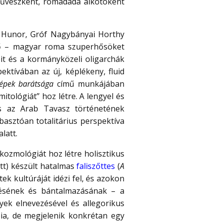
 művészként, romadada alkotóként
 Hunor, Gróf Nagybányai Horthy
eltő – magyar roma szuperhősöket
it és a kormányközeli oligarchák
ektívában az új, képlékeny, fluid
épek barátsága
című munkájában
mitológiát” hoz létre. A lengyel és
és az Arab Tavasz történetének
bbasztóan totalitárius perspektíva
alatt.
kozmológiát hoz létre holisztikus
ott) készült hatalmas
faliszőttes
(
A
tek kultúráját idézi fel, és azokon
zésének és bántalmazásának – a
elyek elnevezésével és allegorikus
pia, de megjelenik konkrétan egy