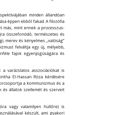
pektívájában minden állandóan
sa éppen ebből fakad. A filozófia
et más, mint ennek a processzus-
újra összefonódó, természetes és
égi, merev és kényelmes „valóság”
izmust felváltja egy új, mélyebb,
nféle fajok egyenjogúságára és
 a varázslatos asszociációkat is
 mintha El-Hassan Róza kérdésére
borcsoportja a kommunizmus és a
 és állatok szellemét és szerveit
gyóra vagy valamilyen hüllőre) is
sználásával készült, ami gyakori