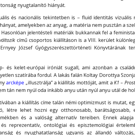
ztonság nyugtalanító hiányát.
uális és nacionális tekintetben is – fluid identitás vizuális
éhányat, amelyekben az anyag, a matéria nem pusztán a sze
s. Hasonlóan jelentésteli matériák bukkannak fel a feminista 
áltozik
című csoportos kiállításon is a VIII. kerület különle
rnyey József Gyógyszerészettörténeti Könyvtárának ter
- és kelet-európai iróniát sugall, ami azonban a családo
yetlen szatírába fordul. A lakás falán Koltay Dorottya Szon
ány
arcképe
„illusztrálja” a kiállítás mottóját, amit a
K1 – Prost
rtem tán nem nyúl oda inkább anyu után nyúl anyu utál de ho
ában a kiállítás címe talán némi optimizmust is mutat, eg
ató, létre lehet hozni egy otthonosabb, barátságosabb, e
mékben és a valóság alternatív tereiben. Ennek alapja 
és reprezentatív, ontológiai és episztemológiai értel
anság és nyughatatlanság ugyanis az állandó változás,