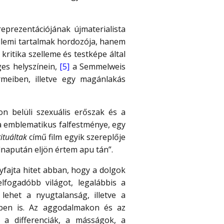
 reprezentációjának újmaterialista
llemi tartalmak hordozója, hanem
kritika szelleme és testképe által
ges helyszínein,
[5]
a Semmelweis
meiben, illetve egy magánlakás
n belüli szexuális erőszak és a
ja emblematikus falfestménye, egy
ituáltak
című film egyik szereplője
lnapután eljön értem apu tán”.
yfajta hitet abban, hogy a dolgok
lfogadóbb világot, legalábbis a
lehet a nyugtalanság, illetve a
emben is. Az aggodalmakon és az
 a differenciák, a másságok, a