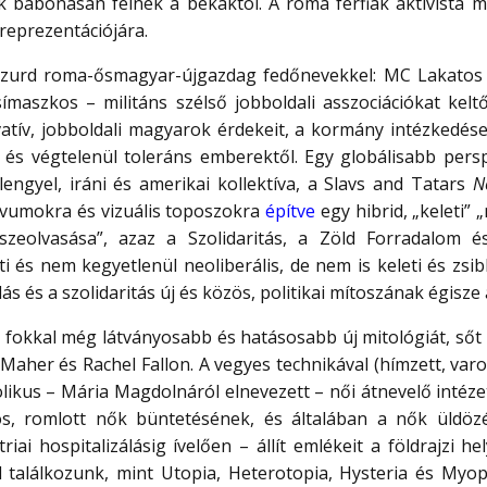
akik babonásan félnek a békáktól. A roma férfiak aktivista
 reprezentációjára.
bszurd roma-ősmagyar-újgazdag fedőnevekkel: MC Lakatos
símaszkos – militáns szélső jobboldali asszociációkat k
tív, jobboldali magyarok érdekeit, a kormány intézkedése
is és végtelenül toleráns emberektől. Egy globálisabb persp
lengyel, iráni és amerikai kollektíva, a Slavs and Tatars
N
otívumokra és vizuális toposzokra
építve
egy hibrid, „keleti” „
sszeolvasása”, azaz a Szolidaritás, a Zöld Forradalom 
i és nem kegyetlenül neoliberális, de nem is keleti és zsi
llás és a szolidaritás új és közös, politikai mítoszának égisze 
fokkal még látványosabb és hatásosabb új mitológiát, sőt 
e Maher és Rachel Fallon. A vegyes technikával (hímzett, var
tolikus – Mária Magdolnáról elnevezett – női átnevelő intéze
ös, romlott nők büntetésének, és általában a nők üldö
iai hospitalizálásig ívelően – állít emlékeit a földrajzi h
el találkozunk, mint Utopia, Heterotopia, Hysteria és Myo