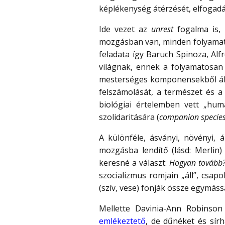
képlékenység átérzését, elfogadá
Ide vezet az
unrest
fogalma is, 
mozgásban van, minden folyamatos
feladata így Baruch Spinoza, Al
világnak, ennek a folyamatosan 
mesterséges komponensekből ál
felszámolását, a természet és a 
biológiai értelemben vett „hu
szolidaritására (
companion specie
A különféle, ásványi, növényi, 
mozgásba lendítő (lásd: Merlin)
keresné a választ:
Hogyan tovább?
szocializmus romjain „áll”, csap
(szív, vese) fonják össze egymás
Mellette Davinia-Ann Robinso
emlékeztető
, de dűnéket és sír