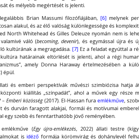
sát és mélyebb megértését is jelenti.
legalábbis Brian Massumi filozófiájában,
[6]
melynek pers
an alakul, és az élő valóság különlegessége és komplexitá
fred North Whitehead és Gilles Deleuze nyomán nem is leh
valamivé váló (
becoming
,
devenir
), és egymással újra és 
ló kultúrának a megragadása.
[7]
Ez a feladat egyúttal a r
kultúra határainak eltörlését is jelenti, ahol a régi human
manizmus”, amely Donna Haraway értelmezésében a külö
s
) épül.
állati és emberi perspektívák művészi szimbiózisa hatja át
 központi kiállítás „színpadát”, ahol a művek egy része
 – Emberi közösség
(2017). El-Hassan fura
emlékműve
, szo
olt és durván faragott alakjai, formái és motívumai emberek
sal egy szebb és fenntarthatóbb jövő reményében.
n emlékműve (
Egy újra-emlékezés
, 2022) állati testre (kí
halmokat is
idéző
formája körömvirág és dohánylevél felha