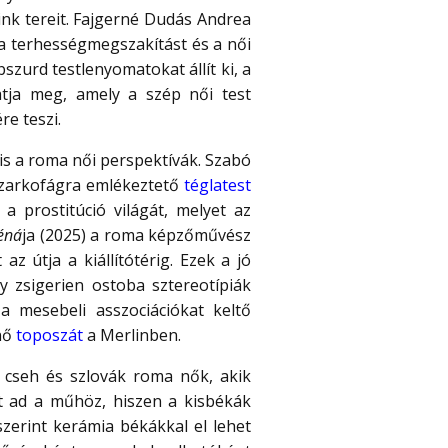
nk tereit. Fajgerné Dudás Andrea
a terhességmegszakítást és a női
zurd testlenyomatokat állít ki, a
atja meg, amely a szép női test
re teszi.
is a roma női perspektívák. Szabó
 szarkofágra emlékeztető
téglatest
a prostitúció világát, melyet az
éná
ja (2025) a roma képzőművész
az útja a kiállítótérig. Ezek a jó
y zsigerien ostoba sztereotípiák
a mesebeli asszociációkat keltő
 nő
toposzát
a Merlinben.
 cseh és szlovák roma nők, akik
t ad a műhöz, hiszen a kisbékák
szerint kerámia békákkal el lehet