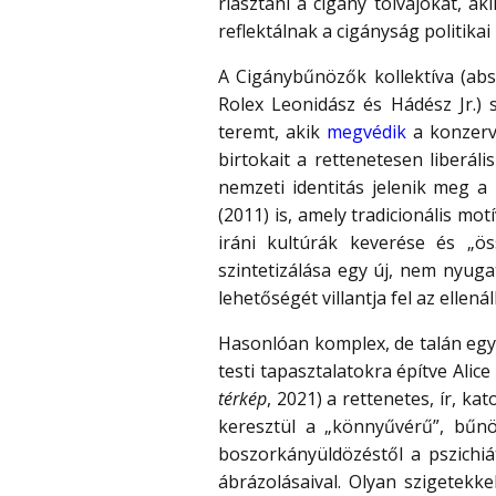
riasztani a cigány tolvajokat, 
reflektálnak a cigányság politikai
A Cigánybűnözők kollektíva (a
Rolex Leonidász és Hádész Jr.) 
teremt, akik
megvédik
a konzerva
birtokait a rettenetesen liberál
nemzeti identitás jelenik meg a 
(2011) is, amely tradicionális m
iráni kultúrák keverése és „ö
szintetizálása egy új, nem nyugat
lehetőségét villantja fel az ellená
Hasonlóan komplex, de talán egy 
testi tapasztalatokra építve Alic
térkép
, 2021) a rettenetes, ír, ka
keresztül a „könnyűvérű”, bűn
boszorkányüldözéstől a pszichiátr
ábrázolásaival. Olyan szigetekk