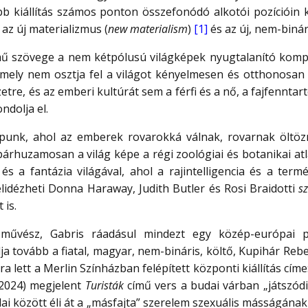
b kiállítás számos ponton összefonódó alkotói pozícióin k
az új materializmus (
new materialism
)
[1]
és az új, nem-binár
ű szövege a nem kétpólusú világképek nyugtalanító kompl
amely nem osztja fel a világot kényelmesen és otthonosa
re, és az emberi kultúrát sem a férfi és a nő, a fajfenntart
dolja el.
punk, ahol az emberek rovarokká válnak, rovarnak öltö
párhuzamosan a világ képe a régi zoológiai és botanikai a
s a fantázia világával, ahol a rajintelligencia és a termé
lidézheti Donna Haraway, Judith Butler és Rosi Braidotti
sz
 is.
művész, Gabris ráadásul mindezt egy közép-európai pe
yalja tovább a fiatal, magyar, nem-bináris, költő, Kupihár Re
a lett a Merlin Színházban felépített központi kiállítás címe
2024) megjelent
Turisták
című vers a budai várban „játszód
lai között éli át a „másfajta” szerelem szexuális másságának