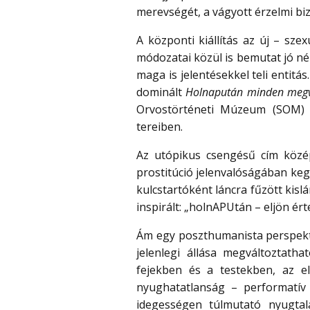
merevségét, a vágyott érzelmi bi
A központi kiállítás az új – szex
módozatai közül is bemutat jó n
maga is jelentésekkel teli entitá
dominált
Holnapután minden megv
Orvostörténeti Múzeum (SOM) E
tereiben.
Az utópikus csengésű cím közép
prostitúció jelenvalóságában keg
kulcstartóként láncra fűzött kisl
inspirált: „holnAPUtán – eljön é
Ám egy poszthumanista perspektív
jelenlegi állása megváltoztath
fejekben és a testekben, az el
nyughatatlanság – performatív 
idegességen túlmutató nyugtal