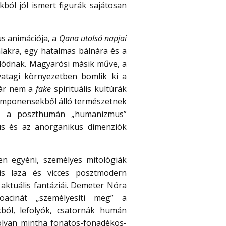
ból jól ismert figurák sajátosan
us animációja, a
Qana utolsó napjai
alakra, egy hatalmas bálnára és a
lódnak. Magyarósi másik műve, a
vatagi környezetben bomlik ki a
 már nem a
fake
spirituális kultúrák
 komponensekből álló természetnek
is a poszthumán „humanizmus”
kus és az anorganikus dimenziók
ten egyéni, személyes mitológiák
is laza és vicces posztmodern
 aktuális fantáziái. Demeter Nóra
oacinát „személyesíti meg” a
ból, lefolyók, csatornák humán
i olyan mintha fonatos-fonadékos-