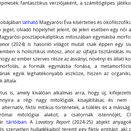
épmesék fantasztikus verziójaként, a számítógépes játékok
szobájában
látható
Magyarósi Éva kísérteties és ökofilozofik
ó jeget, olvadó hópelyhet jelent, de jelen esetben egy női 
k Magyarósi posztapokaliptikus mítoszában egymásba morfo
yance
(2024) is hasonló világot mutat csak éppen egy si
lemben is holisztikus mítosz, ahol az újfajta tisztánlátás
, hogy az ember szerves része az ásványi, növényi és állati
 morfolás, a formák egymásba fonása, a metamorfóz
ásának egyik leghatékonyabb eszköze, hiszen az organi
 általa.
tus is, amely kiválóan alkalmas arra, hogy új, kifejezet
nnyira a régi nagy mitológiák kisajátításai, és nem 
ternatív, fiktív mitikus történetek, a túlélés és a másság
ómai mitológiai alakot, a csatornák istennőjét, Cl
tár
tárlóiban
. A
Lavatory Report
(2024-25) abjekt anyagok
és szervetlen hulladékaiból teremt egy fiktív entitást, ak