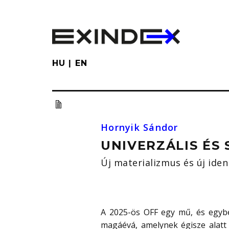
Skip
to
main
content
HU
EN
Hornyik Sándor
UNIVERZÁLIS ÉS
Új materializmus és új iden
A 2025-ös OFF egy mű, és egyb
magáévá, amelynek égisze alatt