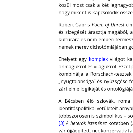
közül most csak a két legnagyob
hogy miként is kapcsolódik össze 
Robert Gabris
Poem of Unrest
cím
és zizegését árasztja magából, 
kultúrára és nem-emberi természet
nemek merev dichotómiájában gon
Ehelyett egy
komplex
világot ka
önmagukról és világukról. Ezzel 
kombinálja a Rorschach-tesztek é
„nyugtalansága” és nyüzsgése fe
zárt elme logikáját és ontológiáját
A Bécsben élő szlovák, roma 
identitáspolitikai vetületeit árn
többszörösen is szimbolikus – sor
[3]
A
heterók istenéhez
kötetben (
vár újjáépített, neokonzervatív fa